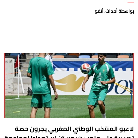
التحضير لـ2030
بواسطة أحداث. أنفو
لاعبو المنتخب الوطني المغربي يجرون حصة
تدريبية على ملعب هيوستن استعدادا لمواجهة