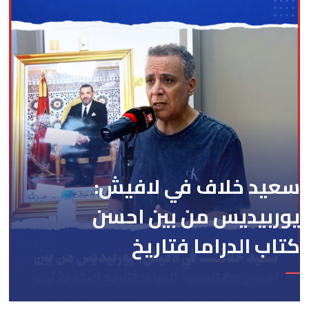
سعيد خلاف في لافيش:
يوربيديس من بين احسن
كتاب الدراما فتاريخ
البشرية تزاد 500 سنة قبل
الميلاد ومن داك الوقت