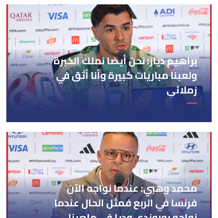
لدابا كاين 36 حالة درامية
والتجديد تيكون من زاوية
المعالجة
براهيم دياز: نحن أيضا نملك الخبرة
ولعبنا مباريات كبيرة وأنا أثق في
زملائي
محمد وهبي: عندما نواجه الآن
فرنسا في الربع فمثل الحال عندما
نواجه بوروندي وديا في ملعبنا