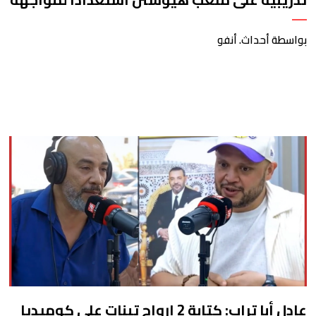
كندا
بواسطة أحداث. أنفو
عادل أبا تراب: كتابة 2 ارواح تبنات على كوميديا