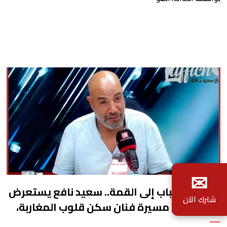
والحمد الله عجب الناس بزاف
✉
من دار الشباب إلى القمة.. سعيد نافع يستعرض
شترك الآن
في لافيش مسيرة فنان سكن قلوب المغاربة،
عبد الإله عاجل.. "سبع الخشبة" الذي اختزل