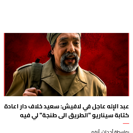
كان"
عبد الإله عاجل في لافيش: سعيد خلاف دار اعادة
كتابة سيناريو "الطريق الى طنجة" لي فيه
شخصية الشارجان عيسى، وقلت ليه غير اكتب
واعتمد على النكتة الحدث وكوميديا المواقف،
بواسطة أحداث. أنفو