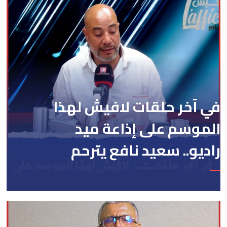
في آخر حلقات لافيش لهذا
الموسم على إذاعة ميد
راديو.. سعيد نافع يترحم
على الفقيد الكاتب
والصحفي جمال زايد