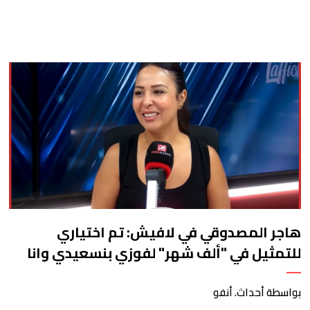
هاجر المصدوقي في لافيش: تم اختياري
للتمثيل في "ألف شهر" لفوزي بنسعيدي وانا
مزال فالسنة الثانية من "ليزاداك" وسقطوني
داك العام بالرغم من ان الفيلم مشيت بيه لـ"
بواسطة أحداث. أنفو