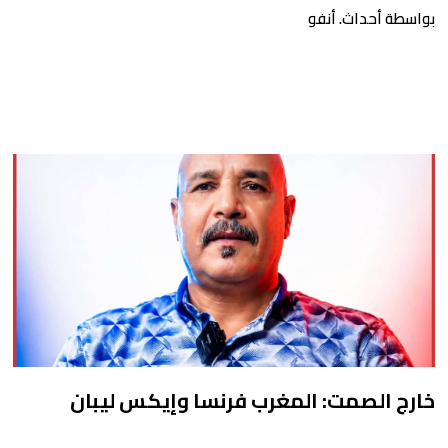
الحياة في مشهد
بواسطة أحداث. أنفو
خارج الصمت: المغرب فرنسا وإيكس ليبان