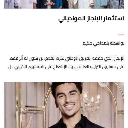
استثمار الإنجاز المونديالي
بواسطة بلمداحي حكيم
الإنجاز، الذي حققه الفريق الوطني لكرة القدم، لن يكون له أثر فقط
على مستوى الترتيب العالمي، ولا الإشعاع على المستوى الكروي، بل
هو إنجاز يمكن أن تستفيد منه المملكة على عدة مستويات.. الرياضة،
كما هو معلوم، لم تعد فقط للمتعة والفرجة، بل هي أداة قوية في
مجال الاقتصاد والسياسة والمال والأعمال أيضا..لقد عملت مباريات
المنتخب […]