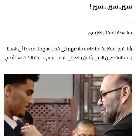
سير..سير…سير !
بواسطة المختار لغزيوي
رأينا فرح المغاربة بماصنعه منتخبهم في قطر، وفهمنا مجددا أن شعبنا
يحب المنتصرين الذين يأتون بالعزإلى البلاد. اليوم، حديث الكرة هذا أصبح
على الرف التاريخي المجيد، موضوعا بكل فخر في قلب كل واحدة وكل
واحدمنا، والدور على أحاديث الميادين الأخرى التي يجب أن تستفيد من
إنجاز “وليد ووليداتو”. النية التي تسلح بها منتخبنا في المونديال، […]