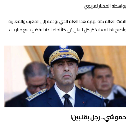
بواسطة المختار لغزيوي
التفت العالم كله نهاية هذا العام الذي نودعه إلى المغرب والمغاربة،
وأصبح بلدنا فعلا ذكر كل لسان في كلأنحاء الدنيا بفضل سبع مباريات
في كرة القدم غيرت تماما النظرة إلينا بشكل إيجابي ورائع في كل
مكان. وحقيقة، لم نكن نحلم – نحن المغاربة – بنهاية سنة أسعد من
هاته، تجاوزنا فيها الفرح الكروي العابر، لكيننخرط […]
حموشي.. رجل بقلبين!