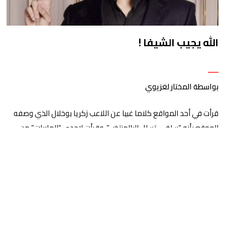
الله يجيب الشيفا !
بواسطة المختار لغزيوي
قرأت في أحد المواقع كلاما غبيا عن اللاعب زكريا بوخلال الذي وصفه
الموقع بأنه “سلفي تسلل إلىالمنتخب”. وقرأت لإحدى “الهاربات” من
الوطن كلاما عن لاعبي الكرة الذين لن يكونوا أبدا -حسبها –
قدوةللشباب حسنة. وقرأت غباءا مماثلا أو أسوأ، عن الموهوب فوق
العادة عز الدين أوناحي وحياته الشخصية،ووجدتني مثل بقية المغاربة
أسأل نفسي ومن يقترفون […]