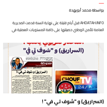
بواسطة محمد أبويهدة
AHDATAH.INFO قبل أيام قليلة على نهاية السنة قدمت المديرية
العامة للأمن الوطني حصيلتها على كافة المستويات: العملية في
محاربة الجريمة، والإدارية في ما يتعلق بالحكامة والرقمنة، وكذا على
مستوى العنصر البشري. هذه المؤسسة هي من القلائل التي يصر
مديرها عبد اللطيف حموشي على الاحتفاظ بهذا التقليد، حيث تعمد إلى
نشر معطيات وبيانات تتعلق بعملها في […]
(السراريق) و "شوف تي في" !