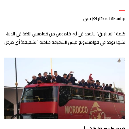
بواسطة المختار لغزيوي
كلمة “السراريق” لاتوجد في أي قاموس من قواميس اللغة في الدنيا،
لكنها توجد في قواميسونواميس الشقيقة صاحبة (الشقيقة) أي مرض
الصداع النصفي المزمن، الملقبة قيد حياتها”الجزائر”. كلمة “السراريق”
تشتق من “الفقاقير” التي قالها ذات يوم رئيس وزراء سابق لبلاد تبون،
وكانيقصد بها الفقراء، واليوم نحن نقصد بها اللصوص، أو السراق، أو من
نسميهم بدارجنا المغربيالعريق […]
فرح كبير ولكن..!