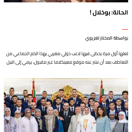
الحالة: بوخلال !
بواسطة المختار لغزيوي
لعلها أول مرة يحظى فيها لاعب دولي مغربي بهذا الكم الجماعي من
التعاطف بعد أن نشر عنه موقع معينكلاما غير مقبول، يرمي إلى النيل
منه ومن حريته الفردية، وفي مقدمتها حرية اختياراته الدينية، التي
تشبهعلى كل حال اختيارات أغلب أبناء شعبنا. مرد هذا التعاطف الجارف
مع زكريا مقابل الإدانة الجماعية لما نشره عنه الموقع المذكور […]