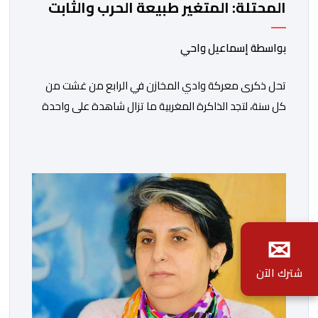
المحتلة: المتغير طبيعة الحرب والثابت
جدار الصد الوطني
بواسطة إسماعيل واحي
تحل ذكرى معركة وادي المخازن في الرابع من غشت من
كل سنة، لتجد الذاكرة المغربية ما تزال شاهدة على واحدة
من أعظم المحطات التاريخية للمملكة، بما كرسته منذ قرون
مضت من دروس استراتيجية لا تزال حاضرة حتى اليوم، وعلى
رأسها أن الطامعين في تدمير المغرب لا يتحركون إلا عندما
يجدون انقساما داخليا يمكن استغلاله. في […]
✉
شترك الآن