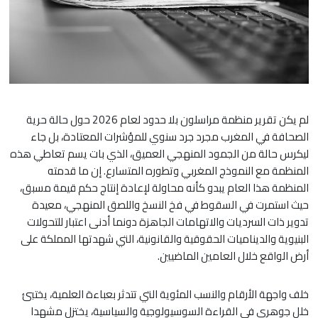
لم يكن تقرير منظمة مراسلون بلا حدود لعام 2026 حول حالة حرية
الصحافة في المغرب مجرد جرد سنوي للمؤشرات المعتادة، بل جاء
ليكرس حالة من الجمود المنهجي العميق، الذي بات يسم تعاطي هذه
المنظمة مع النموذج المغربي وتطوره المتسارع. إن ما قدمته
المنظمة هذا العام يبدو كأنه محاولة لإعادة إنتاج حكم قيمة مسبق،
حيث استمرت في السقوط في فخ النسخ واللصق المنهجي، معيدة
تدوير ذات السرديات والاتهامات الجاهزة دونما أدنى اعتبار للتحولات
البنيوية والديناميات الحقوقية والقانونية، التي شهدتها المملكة على
أرض الواقع خلال العامين الماضيين.
خلف واجهة الأرقام والنسب المئوية التي تتدثر بعباءة العلمية، يختبئ
خلل جوهري في القراءة السوسيولوجية والسياسية، يختزل مشهدا