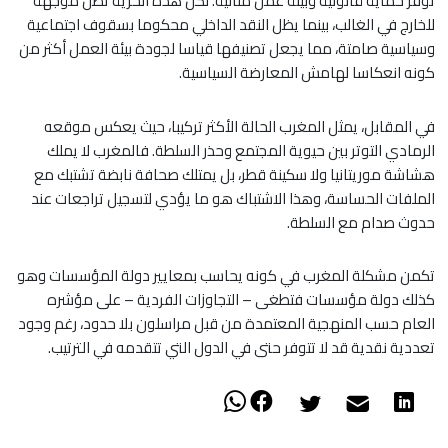
توفر حماية قانونية وبيئة عمل مثالية. لكن هذه الحرية تظل موجهة
للخارج في الغالب، بينما يظل النقد الداخلي محكوما بسقوف اجتماعية
وسياسية صامتة، مما يجعل تصنيفها قياسا لجودة بيئة العمل أكثر من
كونه انعكاسا لهامش المعارضة السياسية.
في المقابل، يمثل المغرب الحالة الأكثر تركيبا، حيث يعكس موقعه
الرمادي التوتر بين حيوية المجتمع وحذر السلطة. فالمغرب لا يملك
هشاشة موريتانيا ولا سكينة قطر، بل يمتلك صحافة نابضة تشتبك مع
الملفات الحساسة، وهذا الاشتباك هو ما يؤدي لتسجيل تراجعات عند
حدوث صدام مع السلطة.
تكمن مشكلة المغرب في كونه يحاسب بمعايير دولة المؤسسات وهو
كذلك دولة مؤسسات فتطغى – التجاوزات الفردية – على مؤشره
العام حسب المنهجية المعتمدة من قبل مراسلون بلا حدود، رغم وجود
تعددية نقدية قد لا تتوفر حتى في الدول التي تتقدمه في الترتيب.