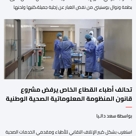
بطمة ونوال بوسنيني من نفض الغبار عن زجلية جميلة،كتبها ولحنها
المرحوم محمد بطمة ،احد اعمدة مجموعة لمشاهب الشهيرة. الاغنية
بعنوان ” فضولي ياقلبي” ،قام بتوزيعها اسامة باهي،باسلوب سلس
وبسيط، متحكما في الجمل الموسيقية والانتقالات الجميلة..استطاع
الفنانان طارق بطمة ونوال بوسنيني أن يعطيا روحا فريدة لهذه
الاغنية,بفضل أدا […]
تحالف أطباء القطاع الخاص يرفض مشروع
قانون المنظومة المعلوماتية الصحية الوطنية
المندمجة
بواسطة سعد دالـيا
استغرب بشكل كبير الإتلاف النقابي للأطباء ومقدمي الخدمات الصحية