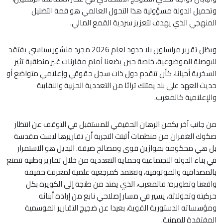
وتحميل الدولة مسؤولية هذا التحول العالمي هو قمة التضليل
المنهجي الذي يهدف لتعزيز سردية القمع المالي.
ويظل تقرير مراسلون بلا حدود لعام 2026 مجرد منشور سياسي يفتقد
للبوصلة الموضوعية، خاصة حين يضعنا أمام مقارنات غير منطقية تثير
السخرية أحيانا، كأن تتقدم دول ذات سجل حقوقي وإعلامي متواضع أو
حديث العهد على بلد يمتلك تراثا من التعددية الحزبية والنقابية
والإعلامية كالمغرب.
من جانب آخر يكمن الرهان الحقيقي للمستقبل في التوقف عن انتظار
صكوك الغفران من منظمات أثبتت التجربة أن تقاريرها ليست مقدسة
بل هي محكومة بموازين قوى ومصالح ضيقة. البديل هو الاستمرار
في بناء الدولة الاجتماعية وحماية التعددية من خلال تقارير وطنية تتمتع
بالمصداقية والموثوقية، وتعتمد كمرجعية علمية لمعرفة حقيقة
واقعنا وتطويره؛ فالمغرب، الذي يمتد من طنجة إلى الكويرة بكل
حركيته وتحولاته، يسير في مسار إصلاحي نابع من إرادة أبنائه
ومؤسساته الدستورية القوية، بعيدا عن ضجيج التقارير الموسمية
المفتقدة للمهنية.