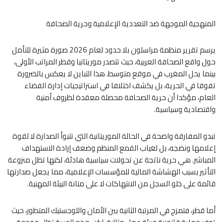
المنهجية الموجهة ضد التعددية الإعلامية وحرية الصحافة
يرسم تقرير منظمة مراسلون بلا حدود لعام 2026 صورة مثيرة للتأمل
حول واقع الصحافة العربية، حيث تتصدر موريتانيا وقطر المراتب الأولى،
بينما يحل المغرب في موقع متوسط. هذا التباين لا يعكس بالضرورة
تفوقا في الحرية، بل يكشف اختلافا في استراتيجيات إدارة الفضاء
العام، مؤكدا أن حرية الصحافة محصلة معقدة لظروف أمنية
واقتصادية وسياسية.
تبدو المفارقة واضحة في الحالة الموريتانية التي تتبوأ الصدارة لا لقوة
إعلامها ونضجه، بل لغياب القمع المنظم وضعف إرادة الاستهداف
المباشر. هي حرية ناتجة عن تحولات سياسية هادئة، لكنها تظل منزوعة
التأثير بسبب الهشاشة المالية للمؤسسات الإعلامية، مما يجعل صدارتها
قائمة على خلو السجل من الانتهاكات لا على متانة البيئة المهنية.
أما قطر، فتمزج في المرتبة الثانية بين الأمان واللوجستيك المتطور، حيث