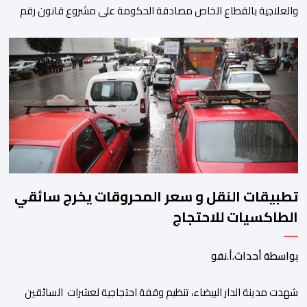
والعلاجية بالقطاع الخاص مصادقة الحكومة على مشروع قانون رقم
052.26 المتعلق بالمنظومة المعلوماتية الصحية الوطنية المندمجة،
والذي اعتبره الائتلاف جاء في غياب تام للمقاربة التشاركية وعدم أخذ
رأي وملاحظات التمثيليات المهنية للأطباء ومقدمي الخدمات العلاجية
رغم ما تسنه مقتضيات مشروع القانون من عقوبات مالية ضدهم
وتهدد […]
تطبيقات النقل و سعر المحروقات يخرج سائقي
الطاكسيات للاحتجاج
بواسطة أحداث.أ.نفو
شهدت مدينة الدار البيضاء، تنظيم وقفة احتجاجية لعشرات السائقين