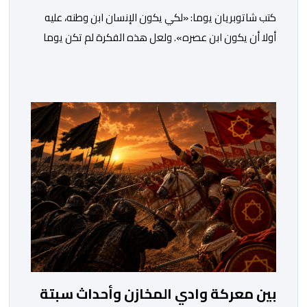
كتب شاتوبريان يوما: «لكي يكون الإنسان ابن وطنه، عليه
أولا أن يكون ابن عصره». ولعل هذه الفكرة لم تكن يوما
أكثر راهنية مما هي عليه اليوم.يدخل المغرب مرحلة جديدة
من مساره التنموي، مسلحا برؤية واضحة وطموحات كبيرة.
فمنذ أكثر من عقدين، وبقيادة صاحب الجلالة الملك محمد
السادس، شهدت المملكة تحولات عميقة على مختلف
المستويات.غير أن […]
بين معركة وادي المخازن وأحداث سبتة