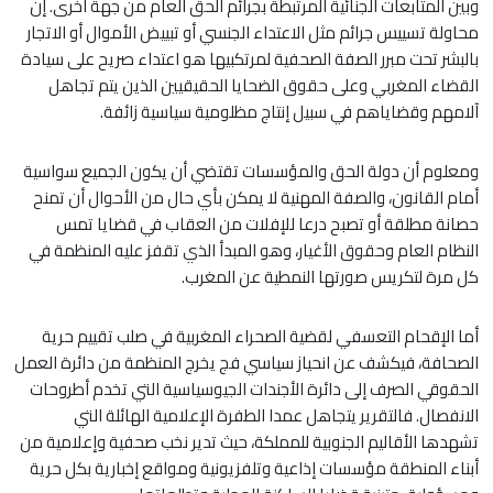
وبين المتابعات الجنائية المرتبطة بجرائم الحق العام من جهة أخرى. إن
محاولة تسييس جرائم مثل الاعتداء الجنسي أو تبييض الأموال أو الاتجار
بالبشر تحت مبرر الصفة الصحفية لمرتكبيها هو اعتداء صريح على سيادة
القضاء المغربي وعلى حقوق الضحايا الحقيقيين الذين يتم تجاهل
آلامهم وقضاياهم في سبيل إنتاج مظلومية سياسية زائفة.
ومعلوم أن دولة الحق والمؤسسات تقتضي أن يكون الجميع سواسية
أمام القانون، والصفة المهنية لا يمكن بأي حال من الأحوال أن تمنح
حصانة مطلقة أو تصبح درعا للإفلات من العقاب في قضايا تمس
النظام العام وحقوق الأغيار، وهو المبدأ الذي تقفز عليه المنظمة في
كل مرة لتكريس صورتها النمطية عن المغرب.
أما الإقحام التعسفي لقضية الصحراء المغربية في صلب تقييم حرية
الصحافة، فيكشف عن انحياز سياسي فج يخرج المنظمة من دائرة العمل
الحقوقي الصرف إلى دائرة الأجندات الجيوسياسية التي تخدم أطروحات
الانفصال. فالتقرير يتجاهل عمدا الطفرة الإعلامية الهائلة التي
تشهدها الأقاليم الجنوبية للمملكة، حيث تدير نخب صحفية وإعلامية من
أبناء المنطقة مؤسسات إذاعية وتلفزيونية ومواقع إخبارية بكل حرية