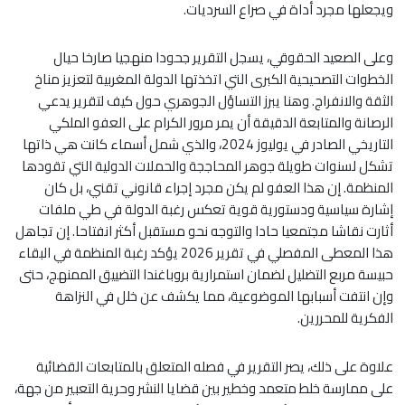
ويجعلها مجرد أداة في صراع السرديات.
وعلى الصعيد الحقوقي، يسجل التقرير جحودا منهجيا صارخا حيال
الخطوات التصحيحية الكبرى التي اتخذتها الدولة المغربية لتعزيز مناخ
الثقة والانفراج. وهنا يبرز التساؤل الجوهري حول كيف لتقرير يدعي
الرصانة والمتابعة الدقيقة أن يمر مرور الكرام على العفو الملكي
التاريخي الصادر في يوليوز 2024، والذي شمل أسماء كانت هي ذاتها
تشكل لسنوات طويلة جوهر المحاججة والحملات الدولية التي تقودها
المنظمة. إن هذا العفو لم يكن مجرد إجراء قانوني تقني، بل كان
إشارة سياسية ودستورية قوية تعكس رغبة الدولة في طي ملفات
أثارت نقاشا مجتمعيا حادا والتوجه نحو مستقبل أكثر انفتاحا. إن تجاهل
هذا المعطى المفصلي في تقرير 2026 يؤكد رغبة المنظمة في البقاء
حبيسة مربع التضليل لضمان استمرارية بروباغندا التضييق الممنهج، حتى
وإن انتفت أسبابها الموضوعية، مما يكشف عن خلل في النزاهة
الفكرية للمحررين.
علاوة على ذلك، يصر التقرير في فصله المتعلق بالمتابعات القضائية
على ممارسة خلط متعمد وخطير بين قضايا النشر وحرية التعبير من جهة،