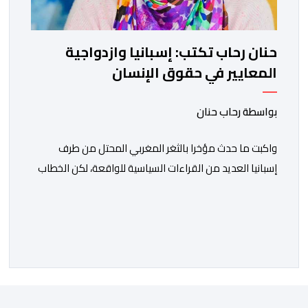
حنان رحاب تكتب: إسبانيا وازدواجية
المعايير في حقوق الإنسان
بواسطة رحاب حنان
واكبت ما حدث مؤخرا بالثغر المغربي المحتل من طرف
إسبانيا العديد من القراءات السياسية للواقعة، لكن الخطاب
الحقوقي كان للأسف متراجعا للوراء، حتى من طرف بعض
الإطارات والشخصيات الحقوقية سواء في المغرب او إسبانيا
أو غيرهما، والذين ساروا مع موجة تصفية الحسابات
السياسية الداخلية على حساب أرواح الضحايا ومعاناة
الرشحين للهجرة غير النظامية، وعلى حساب […]