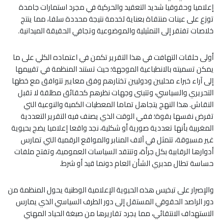
إعلاميا وحقوقيا شديد التعقيد والحركية في مجرد استمارات جامدة
توزع على عينات منتقاة بعناية لخدمة نتيجة محددة سلفا، مما ينتج
خلاصات تفتقر إلى التمثيلية والموضوعية وتجافي الحقيقة الميدانية.
أولى حلقات التهافت في هذا التقرير تكمن في اعتماده الكلي على ما
يمكن تسميته بالانطباعية الموجهة؛ حيث تستند المنظمة في تقييمها
إلى آراء خبراء محليين ودوليين تختارهم وفق معايير تتوافق مع خطها
التحريري والسياسي، وتتبنى وجهات نظرهم كحقائق مطلقة لا تقبل
النقاش. هذا النهج يتجاهل تماما المعطيات الكمية والنوعية التي
تفرض نفسها بقوة؛ ففي الوقت الذي يصنف فيه التقرير التعددية
المغربية بأنها تعددية صورية أو شكلية، نجد واقعا إعلاميا يضج بحيوية
غير مسبوقة، تتمثل في آلاف المنابر والمواقع الرقمية التي تمارس
أدوارها الرقابية بكل جرأة، وتنتقد السياسات العمومية، وتفتح ملفات
حساسة تطال مدبري الشأن العام دونما قيد أو شرط.
والإصرار على تبخيس هذه الحيوية الإعلامية الوطنية يحول المنظمة من
دور الراصد الحقوقي المستقل إلى دور الطرف السياسي الذي يمارس
الاستهداف الانتقائي، مما يجرد تقاريرها من صبغة الحياد المهني