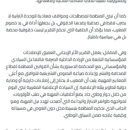
ومسؤولية، متبنية قضايا الساكنة المحلية وتطلعاتها.
كما أن تبني المنظمة لمصطلحات ومواقف معادية للوحدة الترابية لا
يضرب فقط في صدقية رصدها الحقوقي، بل يجعلها أداة في يد خصوم
المغرب، مما يؤكد أن الخلفية التي تحكم التقرير ليست حقوقية محضة
بل هي سياسية بامتياز.
وفي المقابل، يغفل التقرير الأثر الإيجابي العميق للإصلاحات
المؤسساتية النابعة من الإرادة الداخلية الصرفة؛ فالتفاعل السيادي
والمؤسساتي مع المحكمة الدستورية بشأن القوانين المنظمة لقطاع
الصحافة والنشر، وإعادة صياغة النصوص التشريعية لتتوافق مع أعلى
المعايير المهنية، يثبت أن المغرب لا يحتاج إلى إملاءات خارجية أو وصاية
دولية لتطوير بيئته الإعلامية. إن السيادة الإعلامية المغربية تبنى اليوم
من خلال حوار وطني جاد يضع أخلاقيات المهنة في صلب الأولويات،
لمواجهة ظواهر الابتزاز والرداءة التي أصبحت تهدد نبل المهنة، وهو
الجانب الذي تذكره المنظمة بتبسيط مخل دون الغوص في مسبباته
وكيفية علاجه ضمن السياق الوطني.