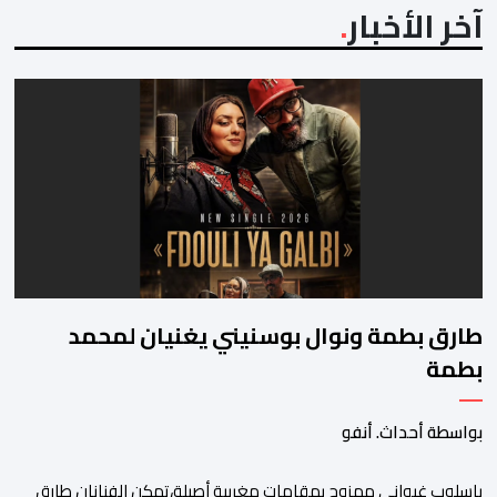
آخر الأخبار
طارق بطمة ونوال بوسنيني يغنيان لمحمد
بطمة
بواسطة أحداث. أنفو
باسلوب غيواني ممزوج بمقامات مغربية أصيلة،تمكن الفنانان طارق