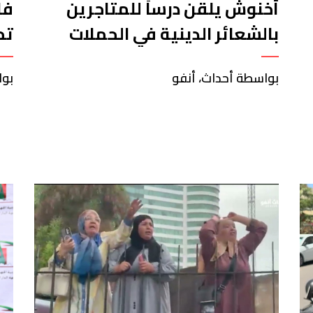
أخنوش يلقن درساً للمتاجرين
فا
بالشعائر الدينية في الحملات
تح
الانتخابية
ال
بواسطة أحداث، أنفو
بوا