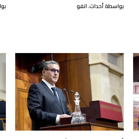
بواسطة أحداث. انفو
بوا