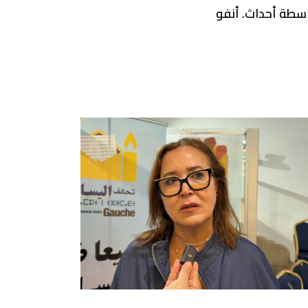
سطة أحداث. أنفو