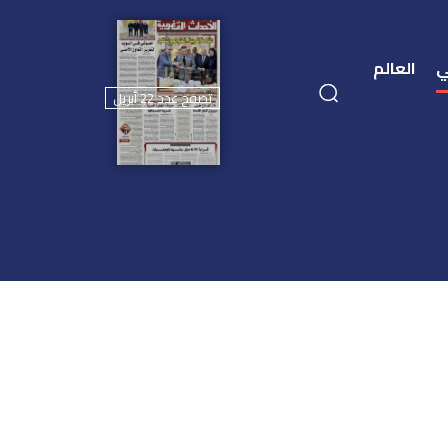
ي
العالم
تصفح عدد 22 أبريل