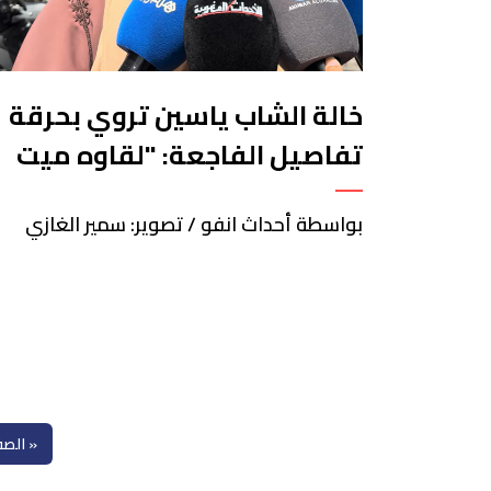
خالة الشاب ياسين تروي بحرقة
تفاصيل الفاجعة: "لقاوه ميت
فالغابة"
بواسطة أحداث انفو / تصوير: سمير الغازي
« الصف