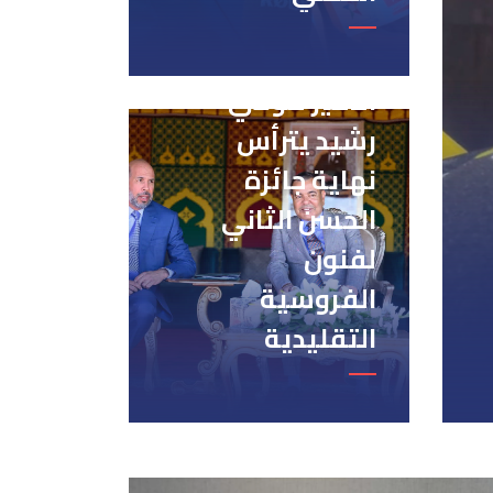
الأمير مولاي
رشيد يترأس
نهاية جائزة
الحسن الثاني
لفنون
الفروسية
التقليدية