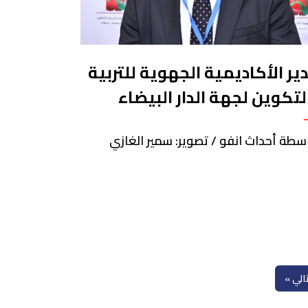
ير الأكاديمية الجهوية للتربية
لتكوين لجهة الدار البيضاء
ات يكشف جديد إمتحانات
سطة أحداث انفو / تصوير: سمير الغازي
بكالوريا لهذه السنة
تالي »