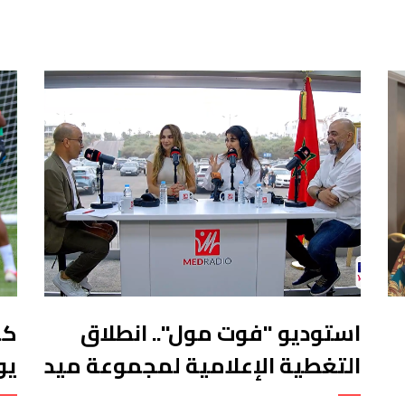
استوديو "فوت مول".. انطلاق
التغطية الإعلامية لمجموعة ميد
يو
راديو لمواكبة أجواء المونديال
ال