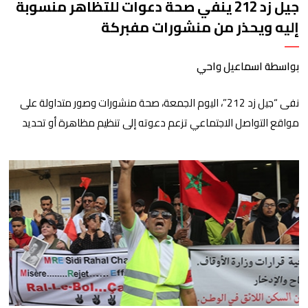
جيل زد 212 ينفي صحة دعوات للتظاهر منسوبة
إليه ويحذر من منشورات مفبركة
بواسطة اسماعيل واحي
نفى “جيل زد 212”، اليوم الجمعة، صحة منشورات وصور متداولة على
مواقع التواصل الاجتماعي تزعم دعوته إلى تنظيم مظاهرة أو تحديد
موعد للنزول إلى الشارع، مؤكداً أنها “مفبركة” ولا تمت بصلة إلى
القنوات الرسمية للمجموعة. وقال “جيل زد 212”، في بلاغ توضيحي، إنه
لم يصدر عن إدارته أو عن السيرفر الرسمي أي إعلان أو تنسيق […]