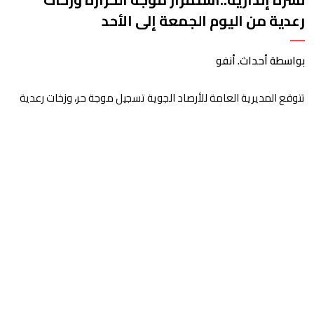
رعدية من اليوم الجمعة إلى الأحد
بواسطة أحداث. أنفو
تتوقع المديرية العامة للأرصاد الجوية تسجيل موجة حر، وزخات رعدية
مع تساقط البرد وهبات رياح، ابتداء من اليوم الجمعة إلى غاية يوم
الأحد بعدد من مناطق المملكة. وأوضحت المديرية، في نشرة إنذارية
محينة من مستوى يقظة “برتقالي”، أنه من المرتقب تسجيل موجة حر،
من اليوم الجمعة إلى غاية يوم الأحد، مع درجات حرارة تتراوح ما […]