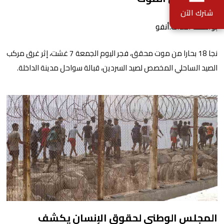
شترك الآن
بواسطة أحداث.أنفو
نجا 18 بحارا من موت محقق، فجر اليوم الجمعة 7 غشت، إثر غرق مركب
الصيد الساحلي المخصص لصيد السردين، قبالة سواحل مدينة الداخلة.
ووفق المعطيات المتوفرة، فإن الحادث وقع بعدما تسربت كميات
كبيرة من المياه إلى داخل المركب أثناء مزاولته نشاط الصيد البحري، قبل
أن تتفاقم الوضعية وينتهي الأمر بغرقه، ما استنفر عدداً من مراكب […]
المجلس الوطني لحقوق الإنسان يكشف