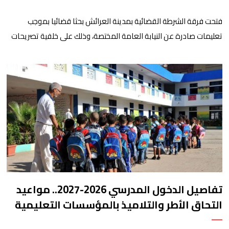
فتحت فرقة الشرطة القضائية بمدينة العرائش بحثا قضائيا بموجب
تعليمات صادرة عن النيابة العامة المختصة، وذلك على خلفية تصريحات
واتهامات زائفة أدلت بها مرشحة للهجرة السرية لموقع إخباري وطني،
وأعادت تداولها حسابات على شبكات التواصل الاجتماعي. وكانت
السيدة المذكورة قد صرحت بمعطيات مضللة، واتهامات كيدية، تدعي
فيها بأن جهات رسمية هي من فتحت الحدود في […]
تفاصيل الدخول المدرسي 2026-2027.. مواعيد
التحاق الأطر والتلاميذ بالمؤسسات التعليمية