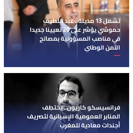
تشمل 13 مدينة.. عبد اللطيف
حموشي يؤشر على 20 تعيينا جديدا
في مناصب المسؤولية بمصالح
الأمن الوطني
فرانسيسكو كاريون.. يَختطِف
المنابر العمومية الإسبانية لتصريف
أجندات معادية للمغرب