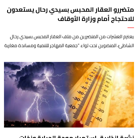
متضررو العقار المحبس بسيدي رحال يستعدون
للاحتجاج أمام وزارة الأوقاف
يعتزم العشرات من المتضررين من ملف العقار المحبس بسيدي رحال
الشاطئ، المنضوين تحت لواء “جمعية المهاجر للتنمية ومساندة مغاربة
العالم” إلى جانب جمعيات محلية أخرى، تنظيم وقفة احتجاجية سلمية
أمام الملحقة الإدارية لوزارة الأوقاف والشؤون الإسلامية بحي حسان
بالرباط، وذلك للمطالبة بتسوية هذا الملف الذي ظل عالقا لسنوات
طويلة وأثار استياء واسعا في صفوف أبناء […]
نشرة إنذارية..استمرار موجة الحرارة وزخات