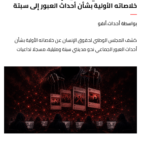
خلاصاته الأولية بشأن أحداث العبور إلى سبتة
ومليلية
بواسطة أحداث.أنفو
كشف المجلس الوطني لحقوق الإنسان عن خلاصاته الأولية بشأن
أحداث العبور الجماعي نحو مدينتي سبتة ومليلية، مسجلا تداعيات
وصفها بـ”الخطيرة” على عدد من الحقوق الأساسية، في مقدمتها
الحق في الحياة والسلامة الجسدية وحقوق الأطفال والحقوق
المرتبطة بالهجرة. وأوضح المجلس، في بلاغ له، أنه اعتمد في تتبعه
للأحداث على الرصد الميداني والرقمي والاستماع إلى شهادات عدد […]