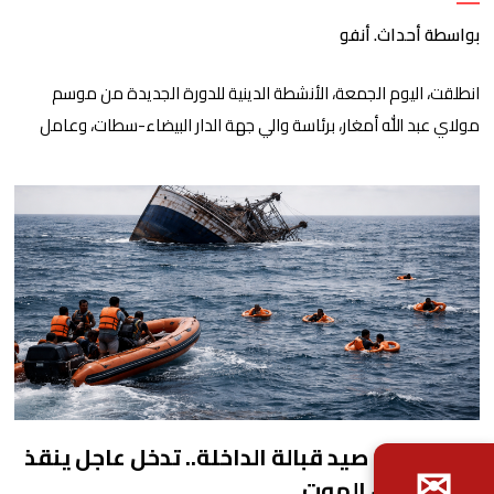
بواسطة أحداث. أنفو
انطلقت، اليوم الجمعة، الأنشطة الدينية للدورة الجديدة من موسم
مولاي عبد الله أمغار، برئاسة والي جهة الدار البيضاء-سطات، وعامل
إقليم الجديدة، ورئيس جماعة مولاي عبد الله، ورئيس المجلس الإقليمي
للجديدة، ورئيس المجلس العلمي المحلي للجديدة، وذلك بحضور
شخصيات مدنية وعسكرية ودينية. وجرت مراسيم افتتاح فعاليات
الموسم بالخيمة الرسمية، حيث أُلقيت كلمات كل من رئيس المجلس […]
غرق مركب صيد قبالة الداخلة.. تدخل عاجل ينقذ
✉
18 بحارا من الموت