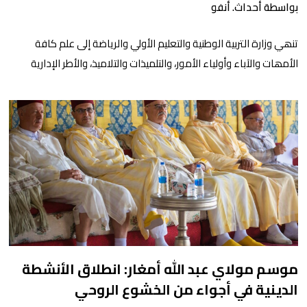
بواسطة أحداث. أنفو
تنھي وزارة التربیة الوطنیة والتعلیم الأولي والریاضة إلى علم كافة
الأمھات والآباء وأولیاء الأمور، والتلمیذات والتلامیذ، والأطر الإداریة
والتربویة وإلى الرأي العام الوطني، أن الدخول المدرسي لسنة 2026-
2027 سیتم في موعده الرسمي المحدد سلفا طبقا لمقتضیات المقرر
الوزاري رقم 047.26 الصادر بتاریخ 3 یولیوز 2026 بشأن تنظیم السنة
الدراسیة. وأوضحت الوزارة، في بلاغ، أن أطر […]
موسم مولاي عبد الله أمغار: انطلاق الأنشطة
الدينية في أجواء من الخشوع الروحي