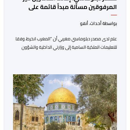
المرفوقين مسألة مبدأ قائمة على
التعليمات الملكية السامية
بواسطة أحداث. أنفو
علم لدى مصدر دبلوماسي مغربي أن “المغرب انخرط، وفقا
للتعليمات الملكية السامية إلى وزارتي الداخلية والشؤون
الخارجية، في العمل على تحديد هوية القاصرين غير
المرفوقين بهدف إعادتهم إلى الوطن”. وفي هذا الإطار، أكد
أن المملكة المغربية مستعدة للتنسيق مع شركائها الإسبان
والأوروبيين من أجل إعادة القاصرين غير المرفوقين. وأعرب
المصدر ذاته عن الأسف لكونه “في […]