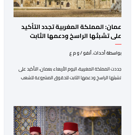
عمان: المملكة المغربية تجدد التأكيد
على تشبثها الراسخ ودعمها الثابت
للحقوق المشروعة للشعب الفلسطيني
الشقيق
بواسطة أحداث. أنفو / و م ع
جددت المملكة المغربية، اليوم الأربعاء بعمان، التأكيد على
تشبثها الراسخ ودعمها الثابت للحقوق المشروعة للشعب
الفلسطيني الشقيق في نيل حريته وإقامة دولته المستقلة
على حدود الرابع من يونيو 1967 وعاصمتها القدس
الشريف، واقتناعها بفضائل الحوار والتفاوض كسبيل وحيد
لحل الصراع الفلسطيني- الإسرائيلي، بعيدا عن أعمال العنف
والتطرف والتصرفات أحادية الجانب، وكذا انخراطها التام في
كل […]