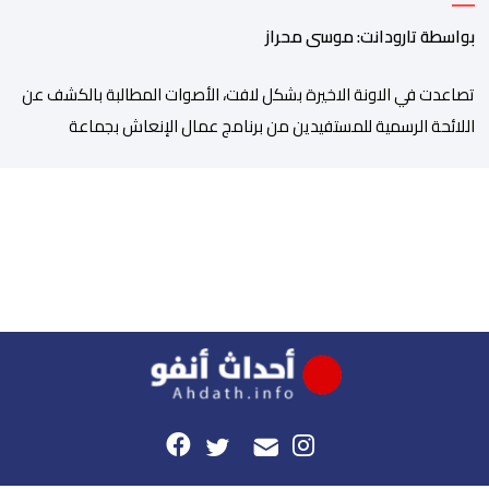
بواسطة تارودانت: موسى محراز
تصاعدت في الاونة الاخيرة بشكل لافت، الأصوات المطالبة بالكشف عن
اللائحة الرسمية للمستفيدين من برنامج عمال الإنعاش بجماعة
تارودانت، بعد أن تحول الملف إلى واحد من أكثر المواضيع إثارة للنقاش
داخل المدينة وعلى منصات التواصل الاجتماعي، وسط دعوات متزايدة
إلى اعتماد مبدأ الشفافية وربط المسؤولية بالمحاسبة. فبعد خروج عبد
الكبير بن طوطو، ثم شخص اخر […]