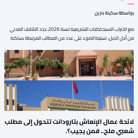
بواسطة سكينة بنزين
مع اقتراب الاستحقاقات التشريعية لسنة 2026، جدد الائتلاف المدني
من أجل الجبل، تسليط الضوء على عدد من المطالب المرتبطة بساكنة
المناطق الجبلية. وفي هذا السياق، أطلق الائتلاف مذكرة مطلبية، دعا
فيها الأحزاب السياسية، إلى ادراج 10 التزامات ضمن برامجها الانتخابية
المنتظرة، في إطار تعاقد سياسي مع المناطق الجبلية والانتقال من
الوعود الانتخابية إلى التزامات عملية […]
لائحة عمال الإنعاش بتارودانت تتحول إلى مطلب
شعبي ملح.. فمن يجيب؟.