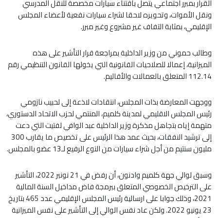
القرار بمبرر اجتماعي يتصل باقتناء سيارات مخصصة للنقل المدرسي
ونقل الأموات، وتحويره لاحقا لشراء سيارات نفعية لأعضاء المجلس
الإقليمي، بمثابة التفاف غير مشروع وغير مبرر.
وطالب حموني من وزير الداخلية بمراجعة قرار التأشير على هذه
الميزانية، إعمالا للصلاحيات القانونية التي يخولها القانون التنظيمي رقم
112.14 المتعلق بالعمالات والأقاليم.
ووجهت المعارضة بذات المجلس، انتقادات لاذعة إلى لحبيب نازومي
رئيس المجلس الاقليمي لمدينة كلميم، المنتمي لحزب الاتحاد الدستوري،
متهمة إياه بتجاهل مذكرة وزير الداخلية عبد الوافي لفتيت التي دعت
إلى ترشيد النفقات، بحيث عمد هذا الرئيس على تخصيص ما يقارب 300
مليون سنتيم من أجل شراء سيارات من النوع الرفيع لـ13 عضو بالمجلس.
وسبق لوالي جهة كلميم وادنون، أن رفض في 21 نونبر 2022، التأشير
على الترخيص الخصوصي المتعلق ببرمجة فاض مداخيل السنة المالية
2021، وذلك جوابا على ارسالية رئيس المجلس الإقليمي عدد 465 بتاريخ
23 يونيو 2022. ولكن عاد نفس الوالي إلى التأشير على نفس الميزانية