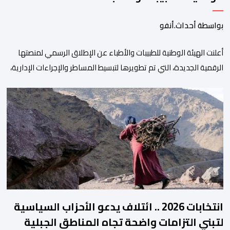
بواسطة أحداث.أنفو
أعلنت الهيئة الوطنية للطبيبات والأطباء عن الإطلاق الرسمي لمنصتها
الرقمية الجديدة، التي تم تطويرها لتبسيط المساطر والإجراءات الإدارية،
وتحسين جودة الخدمات المقدمة للأطباء، وتعزيز التواصل بين الأطباء
والمجالس الجهوية للهيئة إلى جانب الهيئة الوطنية. وذكر بلاغ للهيئة أن
هذه المنصة، التي تم إطلاقها في إطار استراتيجيتها الرامية إلى التحديث
والتحول الرقمي، تشكل خطوة مهمة في […]
انتخابات 2026 .. ائتلاف يدعو الأحزاب السياسية
لتبني التزامات واضحة تجاه المناطق الجبلية