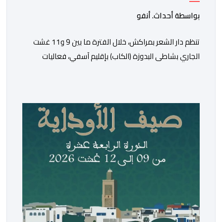
9 و11 غشت
بواسطة أحداث. أنفو
تنظم دار الشعر بمراكش، خلال الفترة ما بين 9 و11 غشت
الجاري بشاطى البدوزة (الكاب) بإقليم آسفي، فعاليات
الدورة السابعة لتظاهرة “شواطئ الشعر”. وأفاد بلاغ لدار
الشعر، بأن هذه التظاهرة المنظمة بتنسيق مع المديرية
الجهوية لقطاع الثقافة مراكش -آسفي، تندرج ضمن انفتاح
الدار على مختلف المدن والجهات المغربية الجنوبية، وأيضا
من أجل المزيد من الانفتاح […]