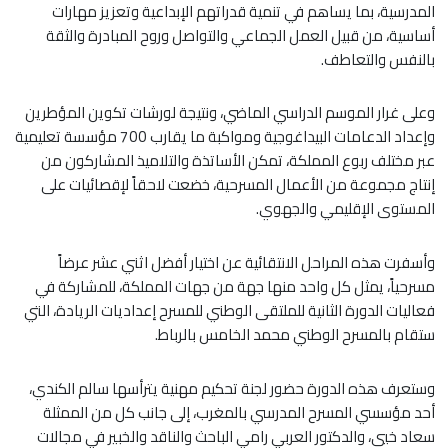
المدرسية، بما يساهم في تنمية قدراتهم الإبداعية وتعزيز مهارات
أساسية، من قبيل العمل الجماعي والتواصل وروح المبادرة والثقة
بالنفس والتعاطف.
وعلى غرار الموسم الدراسي الماضي، ونتيجة لورشات تكوين المؤطرين
وإعداد الدعامات البيداغوجية ومواكبة ما يقارب 700 مؤسسة تعليمية
عبر مختلف ربوع المملكة، تمكن الأساتذة والتلاميذ المشاركون من
إنتاج مجموعة من الأعمال المسرحية، خضعت لاحقاً لإقصائيات على
المستوى الإقليمي والجهوي.
وأسفرت هذه المراحل الانتقائية عن اختيار أفضل اثني عشر عرضاً
مسرحياً، يمثل كل واحد منها جهة من جهات المملكة، للمشاركة في
فعاليات الدورة الثانية للملتقى الوطني للمسرح إعداديات الريادة، التي
ستقام بالمسرح الوطني محمد الخامس بالرباط.
وستعرف هذه الدورة حضور لجنة تحكيم مهنية يترأسها سالم الكندي،
أحد مؤسسي المسرح المدرسي بالمغرب، إلى جانب كل من الممثلة
سعاد خيي، والدكتور العربي رامي الباحث والناقد والخبير في مجالات