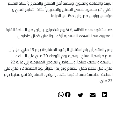
التربية والثقافة والفنون، وسعيد أمل الممثل والمخرج وأستاذ التعليم
الفني، ثم محمود بلحسن الممثل والمخرج وأستاذ التعليم الفني و
مؤسس ورئيس مهرجان .مكناس للدراما
كما ستشهد هذه التظاهرة تكريم شخصيتين بارزتين من الساحة الفنية
المغربية، هما السيدة السعدية أزكون والفنان كمال كاظيمي.
ومن المنتظر أن يتم استقبال الوفود المشاركة يوم 19 ماي، على أن
تقام مراسم الافتتاح الرسمية يوم الأربعاء 20 ماي على الساعة
التاسعة والنصف صباحاً. وستتواصل العروض المسرحية إلى غاية 22
ماي، قبل تنظيم حفل الاختتام وتوزيع الجوائز يوم الجمعة 22 ماي على
الساعة الخامسة مساءً، فيما ستغادر الوفود المشاركة نحو مدنها يوم
23 ماي.