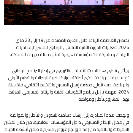
تحتضن العاصمة الرباط، خلال الفترة الممتدة من 19 إلى 23 ماي
2026، فعاليات الدورة الثانية للملتقى الوطني للمسرح لإعداديات
الريادة، بمشاركة 12 مؤسسة تعليمية تمثل مختلف جهات المملكة.
ويأتي تنظيم هذا الحدث الثقافي والتربوي في إطار البرنامج الوطني
“لإعداديات الريادة”، الذي أطلقته وزارة التربية الوطنية والتعليم الأولي
والرياضة، حيث تتولى جمعية إسيل للمسرح والتنشيط الثقافي، منذ سنة
2024، مهمة تنزيل برنامج التكوينات الفنية والإنتاج المسرحي المرتبط
بهذا المشروع.تأطير ومواكبة
وتهدف هذه المبادرة إلى إرساء دينامية للتكوين والتأطير والمواكبة
في مجال الإبداع المسرحي داخل المؤسسات التعليمية، من خلال تمكين
التلميذات والتلاميذ من إعداد وإنجاز عروض مسرحية ضمن أنشطة الحياة