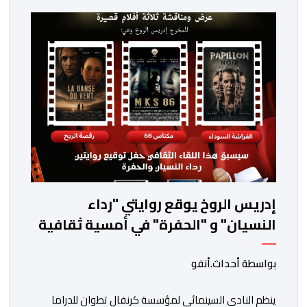
إدريس الروخ يوقع روايتي "رداء
النسيان" و "الحفرة" في أمسية ثقافية
بمرتيل
بواسطة أحداث.أنفو
ينظم النادي السينمائي لمؤسسة كرنفال تطوان للدراما