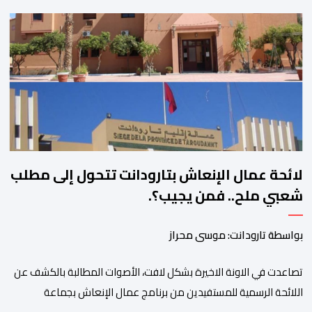
المناطق الجبلية. وفي هذا السياق، أطلق الائتلاف مذكرة مطلبية، دعا
فيها الأحزاب السياسية، إلى ادراج 10 التزامات ضمن برامجها الانتخابية
المنتظرة، في إطار تعاقد سياسي مع المناطق الجبلية والانتقال من
الوعود الانتخابية إلى التزامات عملية […]
لائحة عمال الإنعاش بتارودانت تتحول إلى مطلب
شعبي ملح.. فمن يجيب؟.
بواسطة تارودانت: موسى محراز
تصاعدت في الاونة الاخيرة بشكل لافت، الأصوات المطالبة بالكشف عن
اللائحة الرسمية للمستفيدين من برنامج عمال الإنعاش بجماعة