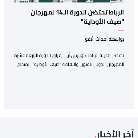
الرباط تحتضن الدورة الـ14 لمهرجان
"صيف الأوداية"
بواسطة أحداث. أنفو
تحتضن مدينة الرباط بكورنيش أبي رقراق الدورة الرابعة عشرة
للمهرجان الدولي للفنون والثقافة “صيف الأوداية”، المنظم
تحت الرعاية السامية لصاحب الجلالة الملك محمد السادس،
في الفترة ما بين 9 و12 غشت الجاري. وستشهد هذه الدورة
من المهرجان، الذي تنظمه وزارة الشباب والثقافة والتواصل،
بالتعاون مع المجلس الوطني للموسيقى (عضو المجلس
الدولي للموسيقى/ الشريك الرسمي لليونسكو)، […]
آخر الأخبار