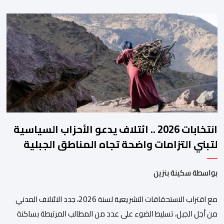
وتحسين جودة الخدمات المقدمة للأطباء، وتعزيز التواصل بين الأطباء
والمجالس الجهوية للهيئة إلى جانب الهيئة الوطنية. وذكر بلاغ للهيئة أن
هذه المنصة، التي تم إطلاقها في إطار استراتيجيتها الرامية إلى التحديث
والتحول الرقمي، تشكل خطوة مهمة في […]
انتخابات 2026 .. ائتلاف يدعو الأحزاب السياسية
لتبني التزامات واضحة تجاه المناطق الجبلية
بواسطة سكينة بنزين
مع اقتراب الاستحقاقات التشريعية لسنة 2026، جدد الائتلاف المدني
من أجل الجبل، تسليط الضوء على عدد من المطالب المرتبطة بساكنة