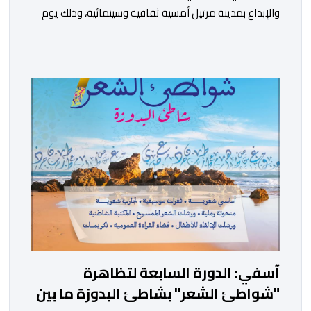
والإبداع بمدينة مرتيل أمسية ثقافية وسينمائية، وذلك يوم
الجمعة 14 غشت الجاري، ابتداء من الساعة السابعة مساء،
بالمركز الثقافي مرتيل. ويأتي تنظيم هذه الأمسية في إطار
الشراكة المبرمة بين الجامعة الوطنية للأندية السينمائية
بالمغرب ووزارة الشباب والثقافة والتواصل – قطاع الثقافة،
وتنزيلا لبرنامجها الرامي إلى تعزيز الثقافة السينمائية […]
آسفي: الدورة السابعة لتظاهرة
"شواطئ الشعر" بشاطئ البدوزة ما بين