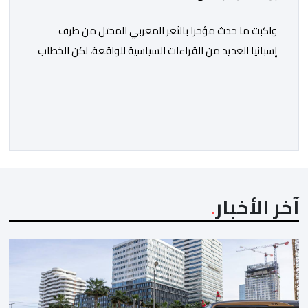
واكبت ما حدث مؤخرا بالثغر المغربي المحتل من طرف
إسبانيا العديد من القراءات السياسية للواقعة، لكن الخطاب
الحقوقي كان للأسف متراجعا للوراء، حتى من طرف بعض
الإطارات والشخصيات الحقوقية سواء في المغرب او إسبانيا
أو غيرهما، والذين ساروا مع موجة تصفية الحسابات
السياسية الداخلية على حساب أرواح الضحايا ومعاناة
الرشحين للهجرة غير النظامية، وعلى حساب […]
آخر الأخبار