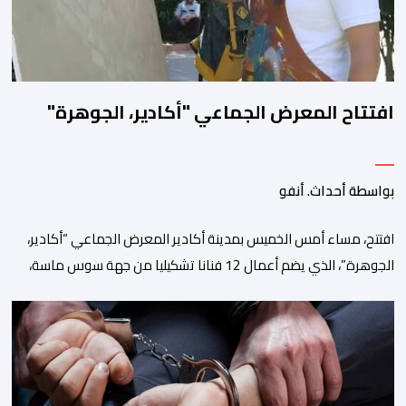
افتتاح المعرض الجماعي "أكادير، الجوهرة"
بواسطة أحداث. أنفو
افتتح، مساء أمس الخميس بمدينة أكادير المعرض الجماعي “أكادير،
الجوهرة”، الذي يضم أعمال 12 فنانا تشكيليا من جهة سوس ماسة،
ويستمر إلى غاية 31 أكتوبر القادم. ويعد هذا المعرض افتتاحا رسميا
لـ”فضاء إكسبو أكادير” الجديد، الذي يطمح إلى أن يصبح فضاء دائما
مخصصا للتعريف بإبداعات ومواهب الجهة وخارجها. ويجمع معرض
“أكادير، الجوهرة”، الذي تنظمه مؤسسة […]