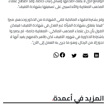
الوقائع التي لا يملك أصحابها وسائل إثبات خاصة. وقد اصطلح علماء
المذهب المغاربة والأندلسيين على تسميتها بشهادة اللفيف”.
ولم يشترط فقهاء المالكية تلقي الشهادة من الذكور وحدهم، مبرزا
“فيما يتعلق بشهادة المرأة غير العدل في شهادة اللفيف؛ فيمكن
القول بأن جل علماء المذهب المالكي -المغاربة خاصة- لم يصرحوا
باشتراط الذكورة في شهود اللفيف، لكن ظاهر كلامهم يفيد أنها لا
تجوز إلا من الرجال، وهو ما جرى به العمل إلى الآن”.
المزيد في أعمدة