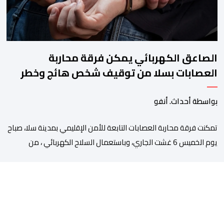
الصاعق الكهربائي يمكن فرقة محاربة
العصابات بسلا من توقيف شخص هائج وخطر
بواسطة أحداث. أنفو
تمكنت فرقة محاربة العصابات التابعة للأمن الإقليمي بمدينة سلا، صباح
يوم الخميس 6 غشت الجاري، وباستعمال السلاح الكهربائي ، من
توقيف شخص ، من ذوي السوابق القضائية المتعددة، وكان يشكل
موضوع مذكرات بحث جاربة. وكان المشتبه فيه قد أثار الفوضى وترويع
المواطنين بحي الرحمة، قبل أن تتدخل عناصر فرقة محاربة العصابات
لملاحقته ومحاصرته، غير أنه […]