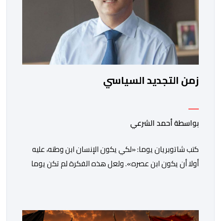
زمن التجديد السياسي
بواسطة أحمد الشرعي
كتب شاتوبريان يوما: «لكي يكون الإنسان ابن وطنه، عليه
أولا أن يكون ابن عصره». ولعل هذه الفكرة لم تكن يوما
أكثر راهنية مما هي عليه اليوم.يدخل المغرب مرحلة جديدة
من مساره التنموي، مسلحا برؤية واضحة وطموحات كبيرة.
فمنذ أكثر من عقدين، وبقيادة صاحب الجلالة الملك محمد
السادس، شهدت المملكة تحولات عميقة على مختلف