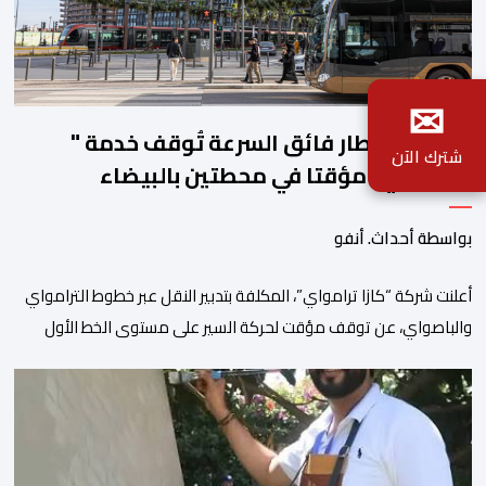
✉
أشغال القطار فائق السرعة تُوقف خدمة "
شترك الآن
الباصواي" مؤقتا في محطتين بالبيضاء
بواسطة أحداث. أنفو
أعلنت شركة “كازا ترامواي”، المكلفة بتدبير النقل عبر خطوط الترامواي
والباصواي، عن توقف مؤقت لحركة السير على مستوى الخط الأول
لـ”الباصواي” (BW1)، وذلك خلال الفترة الممتدة من 1 إلى 15 غشت
2026. وأشارت الشركة، عبر إشعار رسمي وجهته لمستعملي الخط، أن
هذا التوقف المؤقت يأتي في إطار الأشغال الخاصة بتهيئة مشروع الخط
الكبيير للقطار فائق […]