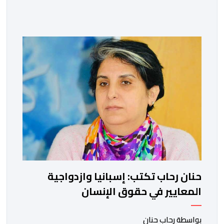
من أعظم المحطات التاريخية للمملكة، بما كرسته منذ قرون
مضت من دروس استراتيجية لا تزال حاضرة حتى اليوم، وعلى
رأسها أن الطامعين في تدمير المغرب لا يتحركون إلا عندما
يجدون انقساما داخليا يمكن استغلاله. في […]
حنان رحاب تكتب: إسبانيا وازدواجية
المعايير في حقوق الإنسان
بواسطة رحاب حنان