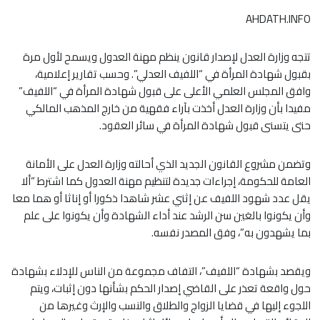
AHDATH.INFO
تتجه وزارة العدل لإصدار قانون ينظم مهنة العدول ويسمح لأول مرة
بقبول شهادة المرأة في “اللفيف العدلي”. وحسب تقارير إعلامية،
وافق المجلس العلمي الأعلى على قبول شهادة المرأة في “اللفيف”
مفيدا بأن وزارة العدل أخذت بآراء فقهية من خارج المذهب المالكي
حتى يتسنى قبول شهادة المرأة في سائر العقود.
وتضمن مشروع القانون الجديد الذي أحالته وزارة العدل على الأمانة
العامة للحكومة، إجراءات جديدة لتنظيم مهنة العدول كما اشترط “ألا
يقل عدد شهود اللفيف عن إثني عشر شاهدا ذكورا أو إناثا أو هما معا
وأن يكونوا بالغين سن الرشد عند أداء الشهادة وأن يكونوا على علم
بما يشهدون به”، وفق المصدر نفسه.
ويقصد بشهادة “اللفيف”، التفاف مجموعة من الناس للإدلاء بشهادة
حول واقعة تعذر على القاضي إصدار الحكم بشأنها دون إثبات، ويتم
اللجوء إليها في قضايا الزواج والطلاق والنسب والإرث وغيرها من