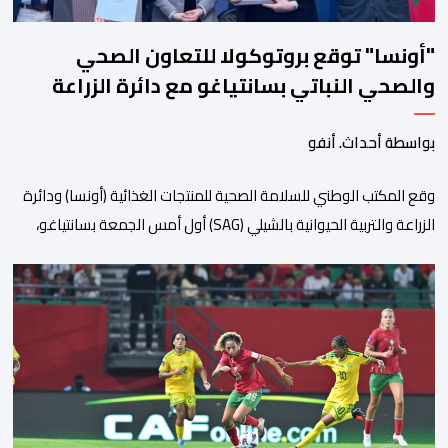
"أونسا" توقع بروتوكولا للتعاون الصحي
والصحي النباتي بسانتياغو مع دائرة الزراعة
وتربية المواشي
بواسطة أحداث. أنفو
وقع المكتب الوطني للسلامة الصحية للمنتجات الغذائية (أونسا) ودائرة
الزراعة والتربية الحيوانية بالشيلي (SAG) أول أمس الجمعة بسانتياغو،
بروتوكولا للتعاون في مجال الحجر الصحي وحماية الصحة النباتية،
والصحة الحيوانية. وسيمكن هذا البروتوكول الذي تم توقيعه بحضور
مسؤولين عن السلطات الشيلية، وممثلين عن القطاع الخاص ومن
أوساط التصدير، من مواءمة الإجراءات الصحية، والصحية النباتية المطبقة
على […]