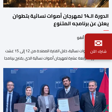
الدورة الـ14 لمهرجان أصوات نسائية بتطوان
يعلن عن برنامجه المتنوع
✉
بواسطة أحداث. أنفو
تنظم جمعية أصوات نسائية، خلال الفترة الممتدة من 12 إلى 15 غشت
شترك الآن
2026، الدورة الرابعة عشرة لمهرجان أصوات نسائية الذي يقترح برنامجا
متنوعا يجمع بين الإبداع الفني والسهرات المجانية والمبادرات
الاجتماعية والتضامنية والإنسانية. ووفق بلاغ للمنظمين، تقترح هذه
الدورة، التي تنظم تحت الرعاية السامية لصاحب الجلالة الملك محمد
السادس، تحت شعار “سيدات البحر الأبيض المتوسط، […]