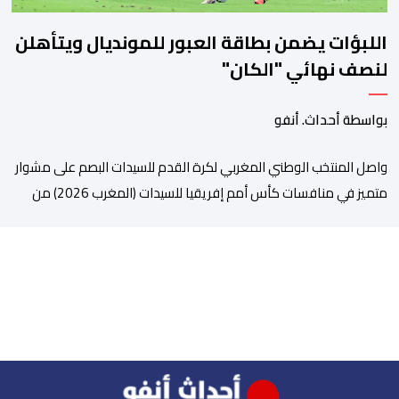
اللبؤات يضمن بطاقة العبور للمونديال ويتأهلن
لنصف نهائي "الكان"
بواسطة أحداث. أنفو
واصل المنتخب الوطني المغربي لكرة القدم للسيدات البصم على مشوار
متميز في منافسات كأس أمم إفريقيا للسيدات (المغرب 2026) من
خلال عبوره إلى المربع الذهبي ، عقب فوزه على نظيره الجنوب إفريقي
بهدفين لواحد، في المباراة التي جمعتهما، مساء اليوم السبت على
أرضية ملعب مولاي الحسن بالرباط، برسم الدور ربع النهائي، ليضمن بذلك
رسميا مشاركته […]