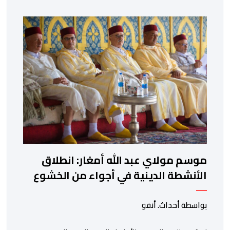
المحدد سلفا طبقا لمقتضیات المقرر الوزاري رقم 047.26
الصادر بتاریخ 3 یولیوز 2026 بشأن تنظیم السنة الدراسیة.
وأوضحت الوزارة، في بلاغ، أن أطر […]
موسم مولاي عبد الله أمغار: انطلاق
الأنشطة الدينية في أجواء من الخشوع
الروحي
بواسطة أحداث. أنفو