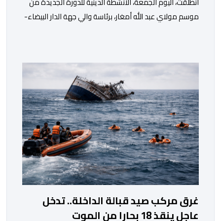
انطلقت، اليوم الجمعة، الأنشطة الدينية للدورة الجديدة من
موسم مولاي عبد الله أمغار، برئاسة والي جهة الدار البيضاء-
سطات، وعامل إقليم الجديدة، ورئيس جماعة مولاي عبد الله،
ورئيس المجلس الإقليمي للجديدة، ورئيس المجلس العلمي
المحلي للجديدة، وذلك بحضور شخصيات مدنية وعسكرية
ودينية. وجرت مراسيم افتتاح فعاليات الموسم بالخيمة
الرسمية، حيث أُلقيت كلمات كل من رئيس المجلس […]
غرق مركب صيد قبالة الداخلة.. تدخل
عاجل ينقذ 18 بحارا من الموت