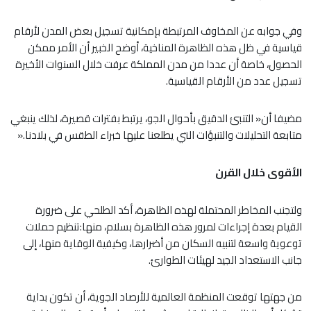
وفي جوابه عن المخاوف المرتبطة بإمكانية تسجيل بعض المدن لأرقام
قياسية في ظل هذه الظاهرة المناخية، أوضح الخبير أن الأمر ممكن
الحصول، خاصة أن عددا من مدن المملكة عرفت خلال السنوات الأخيرة
تسجيل عدد من الأرقام القياسية.
مضيفا أن« التنبئ الدقيق بأحوال الجو، يرتبط بفترات قصيرة، لذلك ينبغي
متابعة التحليلات والتنبؤات التي يطلعنا عليها خبراء الطقس في بلادنا.«
الأقوى خلال القرن
ولتجنب المخاطر المحتملة لهذه الظاهرة، أكد الطلحي على ضرورة
القيام بعدة إجراءات لمرور هذه الظاهرة بسلام، منها:تنظيم حملات
توعوية واسعة لتنبيه السكان من أضرارها، وكيفية الوقاية منها، إلى
جانب الاستعداد الجيد لهيئات الطوارئ.
من جهتها توقعت المنظمة العالمية للأرصاد الجوية، أن تكون بداية