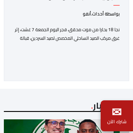
بواسطة أحداث.أنفو
نجا 18 بحارا من موت محقق، فجر اليوم الجمعة 7 غشت، إثر
غرق مركب الصيد الساحلي المخصص لصيد السردين، قبالة
سواحل مدينة الداخلة. ووفق المعطيات المتوفرة، فإن
الحادث وقع بعدما تسربت كميات كبيرة من المياه إلى داخل
المركب أثناء مزاولته نشاط الصيد البحري، قبل أن تتفاقم
الوضعية وينتهي الأمر بغرقه، ما استنفر عدداً من مراكب […]
آخر الأخبار
✉
شترك الآن