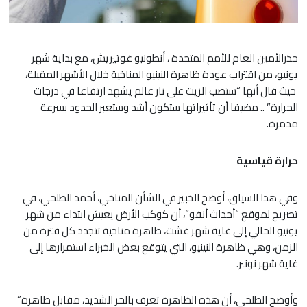
حذرالأمين العام للأمم المتحدة ، أنطونيو غوتيريش، مع بداية شهر
يونيو، من اقتراب عودة ظاهرة النينيو المناخية خلال الأشهر المقبلة،
حيث قال أنها “ستصب الزيت على نار عالم يشهد ارتفاعا في درجات
الحرارة” .. مضيفا أن تأثيراتها ستكون أشد وستعبر الحدود بسرعة
مدمرة.
حرارة قياسية
وفي هذا السياق، أوضح الخبير في الشأن المناخي، أحمد الطلحي، في
تصريح لموقع “أحداث أنفو”، أن كوكب الأرض يعيش ابتداء من شهر
يونيو الحالي إلى غاية شهر غشت، ظاهرة مناخية تتجدد كل فترة من
الزمن، وهي ظاهرة النينيو، التي يتوقع بعض الخبراء استمرارها إلى
غاية شهر نونبر.
وأوضح الطلحي، أن هذه الظاهرة تعرف بالحر الشديد، مقابل ظاهرة”