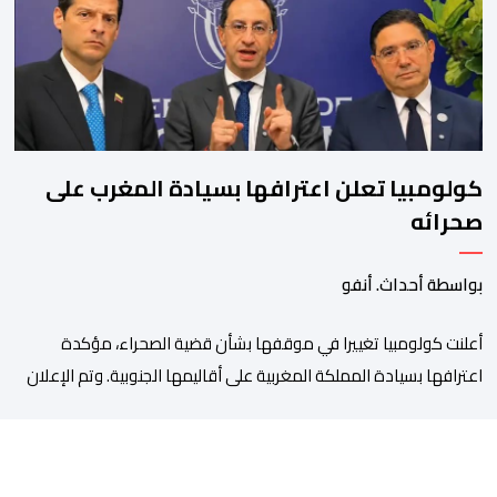
التوفيق لجلالة الملك، وللشعب المغربي بمزيد من السلام والازدهار.
وأشاد الرئيس […]
كولومبيا تعلن اعترافها بسيادة المغرب على
صحرائه
بواسطة أحداث. أنفو
أعلنت كولومبيا تغييرا في موقفها بشأن قضية الصحراء، مؤكدة
اعترافها بسيادة المملكة المغربية على أقاليمها الجنوبية. وتم الإعلان
عن هذا الموقف الجديد، أمس الجمعة، خلال لقاء بين وزير الشؤون
الخارجية والتعاون الافريقي والمغاربة المقيمين بالخارج، ناصر بوريطة،
ونائب رئيس جمهورية كولومبيا، خوسيه مانويل ريستريبو، بحضور وزير