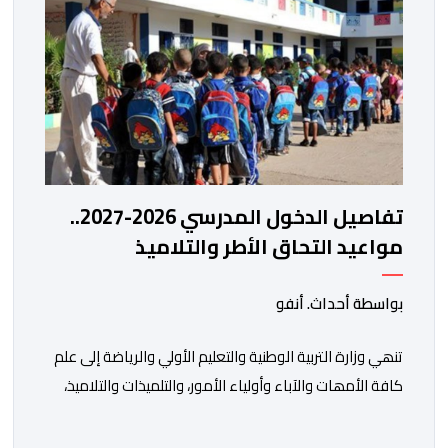
تفاصيل الدخول المدرسي 2026-2027..
مواعيد التحاق الأطر والتلاميذ
بالمؤسسات التعليمية
بواسطة أحداث. أنفو
تنھي وزارة التربیة الوطنیة والتعلیم الأولي والریاضة إلى علم
كافة الأمھات والآباء وأولیاء الأمور، والتلمیذات والتلامیذ،
والأطر الإداریة والتربویة وإلى الرأي العام الوطني، أن الدخول
المدرسي لسنة 2026-2027 سیتم في موعده الرسمي