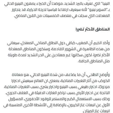
النينيا” التي تعرف بالبرد الشديد، موضحا أن الخبراء يصفون النينيو الحالي
بـ”السوبر نينيو” لأنه سيعرف ارتفاعا قياسيا لدرجة الحرارة، قد يتجاوز
المعدلات التي سجلت في منتصف الخمسينات من القرن الماضي.
المناطق الأكثر تضررا
وأكد الخبير، أن المغرب كباقي دول النطاق المناخي المعتدل، سيعاني
من هذه الظاهرة في الشهور القادمة، وستكون المناطق المعتدلة
الأكثر تضررا، لكون سكانها غير معتادين على الحر الشديد لمدة طويلة
مثل المناطق الجافة.
وأوضح الطلحي، أن ما يضاعف من شدة النينيو الحالي، هو معاناة
الكوكب من آثار التغيرات المناخية، بمعنى ان العالم سيعيش احترارا
مزدوجًا، احترار طبيعي بسبب النينيو واحترار بشري بسبب التغيرات المناخية،
الناتجة عن احترار الأرض بسبب تراكم الغازات الدفيئة في الغلاف الجوي،
وذلك بسبب الاستعمال الكبير والمستمر للوقود الأحفوري، المسؤول
الأول عن انبعاث غاز الكربون، بالإضافة إلى الأنشطة الأخرى المتسببة في
انبعاث غاز الميثان.