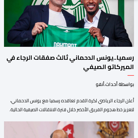
رسميا..يونس الدحماني ثالث صفقات الرجاء في
الميركاتو الصيفي
بواسطة أحداث.أنفو
أعلن الرجاء الرياضي لكرة القدم تعاقده رسميا مع يونس الدحماني،
لتعزيز خط هجوم الفريق الأخضر خلال فترة الانتقالات الصيفية الحالية. ​
ويمتد العقد الذي يربط الدحماني بالنسور لعدة سنوات حتى عام 2030،
حيث يعول عليه الطاقم التقني للرجاء لتقديم الإضافة المرجوة في
المسابقات المحلية والقارية المقبلة. ​وجاء هذا التعاقد بعد أداء لافت