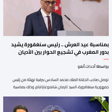
قدمه اللاعب برفقة اتحاد […]
بمناسبة عيد العرش .. رئيس سنغفورة يشيد
بدور المغرب في تشجيع الحوار بين الأديان
بواسطة أحداث.أنفو
توصل صاحب الجلالة الملك محمد السادس ببرقية تهنئة من رئيس
جمهورية سنغافورة، السيد ثارمان شانموغاراتنام، وذلك بمناسبة
الذكرى السابعة والعشرين لتربع جلالته على عرش أسلافه المنعمين.
وأعرب السيد شانموغاراتنام، في هذه البرقية، باسم الشعب
السنغافوري، عن أحر تهانئه وأطيب متمنياته بموفور الصحة ومزيد من