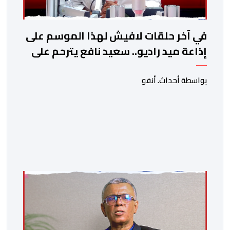
في آخر حلقات لافيش لهذا الموسم على
إذاعة ميد راديو.. سعيد نافع يترحم على
الفقيد الكاتب والصحفي جمال زايد
بواسطة أحداث. أنفو