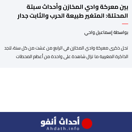
بين معركة وادي المخازن وأحداث سبتة
المحتلة: المتغير طبيعة الحرب والثابت جدار
الصد الوطني
بواسطة إسماعيل واحي
تحل ذكرى معركة وادي المخازن في الرابع من غشت من كل سنة، لتجد
الذاكرة المغربية ما تزال شاهدة على واحدة من أعظم المحطات
التاريخية للمملكة، بما كرسته منذ قرون مضت من دروس استراتيجية لا
تزال حاضرة حتى اليوم، وعلى رأسها أن الطامعين في تدمير المغرب لا
يتحركون إلا عندما يجدون انقساما داخليا يمكن استغلاله. في […]