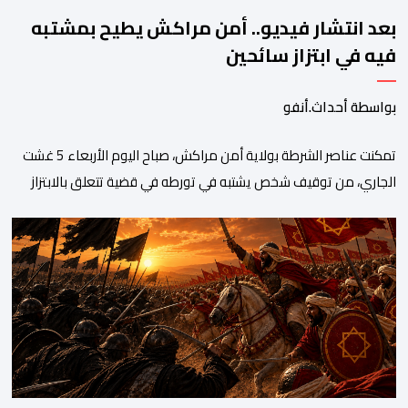
بعد انتشار فيديو.. أمن مراكش يطيح بمشتبه
فيه في ابتزاز سائحين
بواسطة أحداث.أنفو
تمكنت عناصر الشرطة بولاية أمن مراكش، صباح اليوم الأربعاء 5 غشت
الجاري، من توقيف شخص يشتبه في تورطه في قضية تتعلق بالابتزاز
وممارسة الإرشاد السياحي بدون رخصة. وكان المشتبه فيه قد عرّض
سائحين أجنبيين للابتزاز بالمدينة العتيقة بمراكش، وطالبهما بمبلغ مالي
غير مستحق بدعوى ممارسة نشاط مرتبط بالإرشاد السياحي بدون
رخصة، وهي الأفعال الإجرامية التي […]