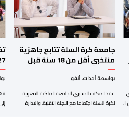
جامعة كرة السلة تتابع جاهزية
منتخبي أقل من 18 سنة قبل
كأس إفريقيا
وا
بواسطة أحداث. أنفو
بوا
عقد المكتب المديري للجامعة الملكية المغربية
تنھ
 عبد الله أمغار،تواصلت عملية إحصاء السربات المشاركة في واحد
التبوريدة،
لكرة السلة اجتماعا مع اللجنة التقنية، والادارة
إلى
التقنية الوطنية خصص لتقييم حصيلة عمل الأشهر
وال
الثلاثة الماضية، والوقوف على مختلف المحطات
الر