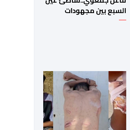
فاعل جمعوي..شاطئ عين
السبع بين مجهودات
السلطات ووعي الزوار