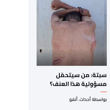
سبتة: من سيتحمّل
مسؤولية هذا العنف؟
بواسطة أحداث. أنفو