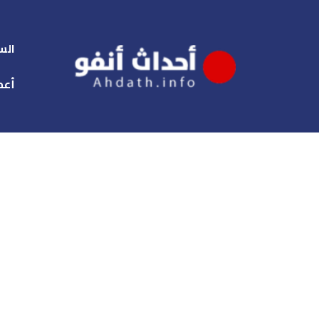
الس
أعم