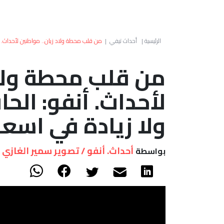
الرئيسية
|
أحداث تيفي
|
من قلب محطة ولاد زيان.. مواطنين لأحداث. أن
من قلب محطة ولاد
لأحداث. أنفو: الح
ولا زيادة في اسعار
أحداث. أنفو / تصوير سمير الغازي
بواسطة