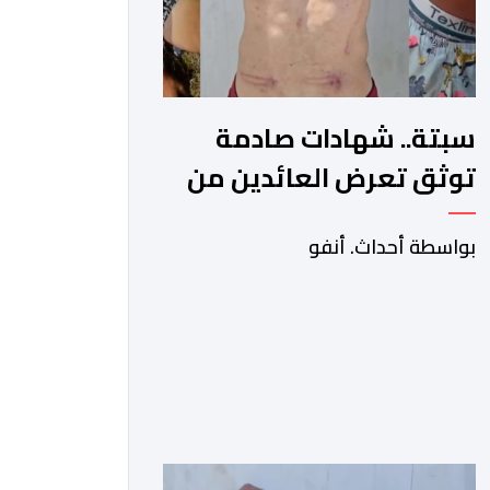
سبتة.. شهادات صادمة
توثق تعرض العائدين من
الثغر المحتل لاعتداءات
بواسطة أحداث. أنفو
جسيمة من قبل الحرس
المدني الاسباني