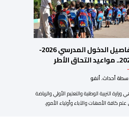
تفاصيل الدخول المدرسي 2026-
2027.. مواعيد التحاق الأطر
لتلاميذ بالمؤسسات التعليمية
سطة أحداث. أنفو
ي وزارة التربیة الوطنیة والتعلیم الأولي والریاضة
ة من أبرزالتظاهرات التراثية بالمغرب، والتي تستقطب سنويا عشاق
 علم كافة الأمھات والآباء وأولیاء الأمور،
تلمیذات والتلامیذ، والأطر الإداریة والتربویة وإلى
أي العام الوطني، أن الدخول المدرسي لسنة
غيث، أن عملي