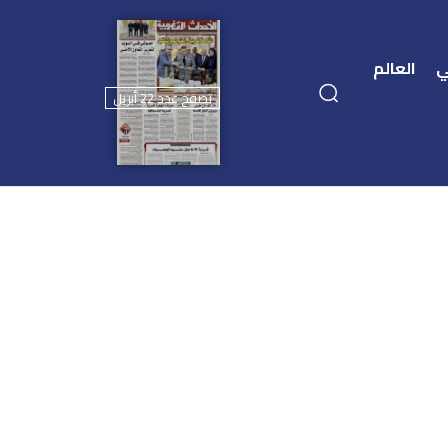
ي
العالم
تصفح عدد 22 أبريل