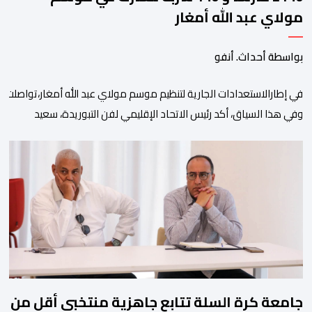
مولاي عبد الله أمغار
بواسطة أحداث. أنفو
في إطارالاستعدادات الجارية لتنظيم موسم مولاي عبد الله أمغار،تواصلت 
وفي هذا السياق، أكد رئيس الاتحاد الإقليمي لفن التبوريدة، سعيد
ولم تخل هذه الدورة من مؤشرات إيجابية على مستوى تنوعالمشاركة، حيث 
وتبرز هذه الأرقام الحجم الكبير الذي باتت تعرفه تظاهرةالتبوريدة خلال 
ومن المرتقب أن تعرف فعاليات الموسم إقبالا جماهيريا
واسعا،في ظل الشغف الكبير الذي يحظى به فن التبوريدة، باعتبارهأحد أبرز م
جامعة كرة السلة تتابع جاهزية منتخبي أقل من