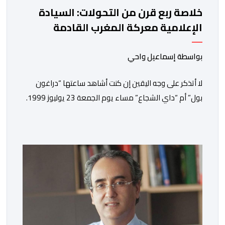
خلاصة ربع قرن من التحولات: السيادة
الإعلامية معركة المغرب القادمة
بواسطة إسماعيل واحي
لا أتذكر على وجه اليقين إن كنت أشاهد ساعتها “دراغون
بول” أم “داي الشجاع” مساء يوم الجمعة 23 يوليوز 1999.
ما أتذكره جيدا هو أن البث انقطع فجأة. اختفت شخصيات
الرسوم المتحركة، وحلت محلها تلاوة القرآن الكريم، ثم جاء
الإعلان الرسمي عن وفاة الملك الحسن الثاني طيب الله ثراه،
رافقته هيستيريا من البكاء داخل المنزل […]