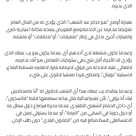
الذي يدبره.
بعبارة أوضح “هو خدام عند الشعب”، الذي يؤدي له من المال العام
تعويضا محترما عن الخدمة،ومع التعويض يمنحه مكانة اعتبارية كبرى
وامتيازات أخرى تدخل في إطار “متفرقات”، أو”مختلفات” أو ماشابه.
وعندما تكون مشتغلا لدى أحدهم، أي عندما يكون هو رب عملك الذي
يؤدي لك الأجرة، أقل شيءفي سلوكيات التعامل هو أنك تحترمه،
لاتتعالى عليه، لاتحدثه من فوق، لاترمقه شزرا، لاتعتبره منسقط المتاع،
لاتسميه “بوزبال”، وتمضي فرحا منتشيا لاتلوي على شيء.
وعندما ينتقدك رب عملك هذا أي الشعب لاتقول له “أنا مامحتاجش
ليك، أنا برزقي”، لأن تعبيراتبدائية مثل هاته نستعملها فقط “فالسخون”،
أي داخل الحمام الشعبي التقليدي عندما ننخرط فيصراع حول سطل ما،
أو حول دورنا في السقي من “البرمة”، أو عندما يستولي زميل في
الاغتسالعلى قسط مبالغ فيه من “الصابون البلدي” دون طلب الإذن.