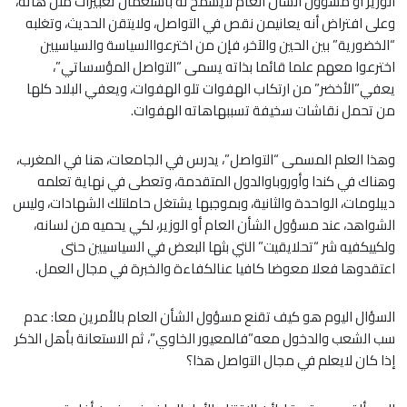
الوزير أو مسؤول الشأن العام لايسمح له باستعمال تعبيرات مثل هاته،
وعلى افتراض أنه يعانيمن نقص في التواصل، ولايتقن الحديث، وتغلبه
“الخضورية” بين الحين والآخر، فإن من اخترعواالسياسة والسياسيين
اخترعوا معهم علما قائما بذاته يسمى “التواصل المؤسساتي”،
يعفي”الأخضر” من ارتكاب الهفوات تلو الهفوات، ويعفي البلاد كلها
من تحمل نقاشات سخيفة تسببهاهاته الهفوات.
وهذا العلم المسمى “التواصل”، يدرس في الجامعات، هنا في المغرب،
وهناك في كندا وأوروباوالدول المتقدمة، وتعطى في نهاية تعلمه
ديبلومات، الواحدة والثانية، وبموجبها يشتغل حاملتلك الشهادات، وليس
الشواهد، عند مسؤول الشأن العام أو الوزير، لكي يحميه من لسانه،
ولكييكفيه شر “تحلايقيت” التي بثها البعض في السياسيين حتى
اعتقدوها فعلا معوضا كافيا عنالكفاءة والخبرة في مجال العمل.
السؤال اليوم هو كيف تقنع مسؤول الشأن العام بالأمرين معا: عدم
سب الشعب والدخول معه”فالمعيور الخاوي”، ثم الاستعانة بأهل الذكر
إذا كان لايعلم في مجال التواصل هذا؟