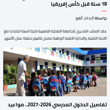
18 سنة قبل كأس إفريقيا
بواسطة أحداث. أنفو
عقد المكتب المديري للجامعة الملكية المغربية لكرة السلة اجتماعا مع
اللجنة التقنية، والادارة التقنية الوطنية خصص لتقييم حصيلة عمل الأشهر
الثلاثة الماضية، والوقوف على مختلف المحطات التي شهدتها
المنتخبات الوطنية خلال الفترة الأخيرة. وشهد الاجتماع تقديم عرض
مفصل حول مشاركة المنتخبين الوطنيين لأقل من 18 سنة، إناثا وذكورا،
من طرف اللجنة التقنية التي واكبت كل […]
تفاصيل الدخول المدرسي 2026-2027.. مواعيد