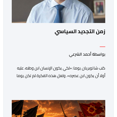
زمن التجديد السياسي
بواسطة أحمد الشرعي
كتب شاتوبريان يوما: «لكي يكون الإنسان ابن وطنه، عليه
أولا أن يكون ابن عصره». ولعل هذه الفكرة لم تكن يوما
أكثر راهنية مما هي عليه اليوم.يدخل المغرب مرحلة جديدة
من مساره التنموي، مسلحا برؤية واضحة وطموحات كبيرة.
فمنذ أكثر من عقدين، وبقيادة صاحب الجلالة الملك محمد
السادس، شهدت المملكة تحولات عميقة على مختلف
المستويات.غير أن […]