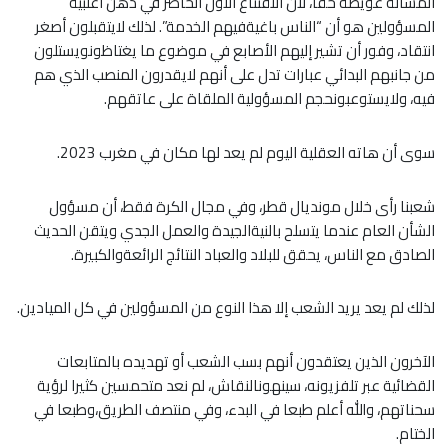
المسألة عويصة حقا، لأن الاقتناع الأول الحاضر في ذهن أغلبية
المسؤولين هو أن “الناس باغيةفيهم الخدمة”. لذلك لايتقبلون أصغر
انتقاد، وفور أن تشير إليهم الأصابع في موضوع ما يغتاظونويستلون
من جانبهم البدائي عبارات تدل على أنهم لايقدرون المنصب الذي هم
فيه، ولايستوعبونحجم المسؤولية الملقاة على عاتقهم.
سوى أن هاته العقلية اليوم لم يعد لها مكان في مغرب 2023.
شعبنا رأى خلال مونديال قطر، وفي مجال الكرة فقط، أن مسؤول
الشأن العام عندما يتسلح بالنيةالجيدة والعمل الجدي ويتقن الحديث
الصادق مع الناس، يحقق للبلاد والعباد النتائج الرائعةوالكبيرة.
لذلك لم يعد يريد الشعب إلا هذا النوع من المسؤولين في كل الميادين.
الآخرون الذين يعتقدون أنهم بسب الشعب أو تهديده بالمتابعات
القضائية عبر تلفزيونه، سينهونالنقاش، لم نعد متحمسين كثيرا لرؤية
سحناتهم، والله أعلم طبعا في البدء، وفي منتصف الطريق،وطبعا في
الختام.