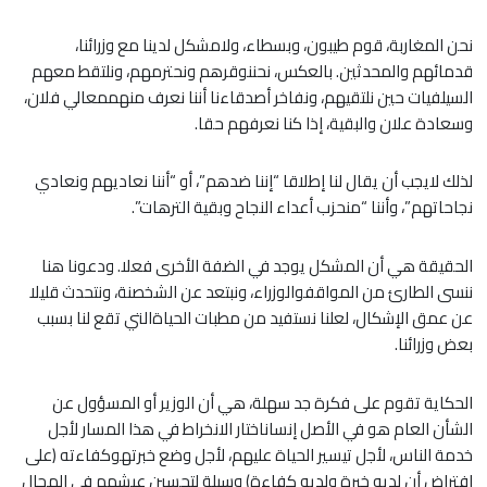
نحن المغاربة، قوم طيبون، وبسطاء، ولامشكل لدينا مع وزرائنا،
قدمائهم والمحدثين. بالعكس، نحننوقرهم ونحترمهم، ونلتقط معهم
السيلفيات حين نلتقيهم، ونفاخر أصدقاءنا أننا نعرف منهممعالي فلان،
وسعادة علان والبقية، إذا كنا نعرفهم حقا.
لذلك لايجب أن يقال لنا إطلاقا “إننا ضدهم”، أو “أننا نعاديهم ونعادي
نجاحاتهم”، وأننا “منحزب أعداء النجاح وبقية الترهات”.
الحقيقة هي أن المشكل يوجد في الضفة الأخرى فعلا. ودعونا هنا
ننسى الطارئ من المواقفوالوزراء، ونبتعد عن الشخصنة، ونتحدث قليلا
عن عمق الإشكال، لعلنا نستفيد من مطبات الحياةالتي تقع لنا بسبب
بعض وزرائنا.
الحكاية تقوم على فكرة جد سهلة، هي أن الوزير أو المسؤول عن
الشأن العام هو في الأصل إنساناختار الانخراط في هذا المسار لأجل
خدمة الناس، لأجل تيسير الحياة عليهم، لأجل وضع خبرتهوكفاءته (على
افتراض أن لديه خبرة ولديه كفاءة) وسيلة لتحسين عيشهم في المجال