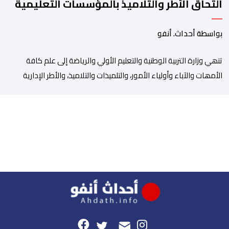
التحاق الأطر والتلاميذ بالمؤسسات التعليمية
بواسطة أحداث. أنفو
تنھي وزارة التربیة الوطنیة والتعلیم الأولي والریاضة إلى علم كافة
الأمھات والآباء وأولیاء الأمور، والتلمیذات والتلامیذ، والأطر الإداریة
والتربویة وإلى الرأي العام الوطني، أن الدخول المدرسي لسنة 2026-
2027 سیتم في موعده الرسمي المحدد سلفا طبقا لمقتضیات المقرر
الوزاري رقم 047.26 الصادر بتاریخ 3 یولیوز 2026 بشأن تنظیم السنة
الدراسیة. وأوضحت الوزارة، في بلاغ، أن أطر […]