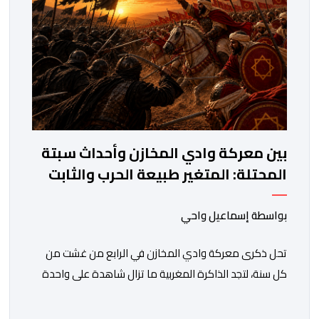
بين معركة وادي المخازن وأحداث سبتة
المحتلة: المتغير طبيعة الحرب والثابت
جدار الصد الوطني
بواسطة إسماعيل واحي
تحل ذكرى معركة وادي المخازن في الرابع من غشت من
كل سنة، لتجد الذاكرة المغربية ما تزال شاهدة على واحدة
من أعظم المحطات التاريخية للمملكة، بما كرسته منذ قرون
مضت من دروس استراتيجية لا تزال حاضرة حتى اليوم، وعلى