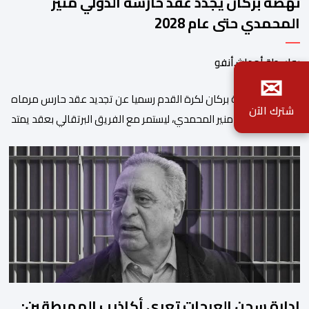
نهضة بركان يجدد عقد حارسه الدولي منير
المحمدي حتى عام 2028
بواسطة أحداث.أنفو
✉
​أعلن نادي نهضة بركان لكرة القدم رسميا عن تجديد عقد حارس مرماه
شترك الآن
الدولي المغربي منير المحمدي، ليستمر مع الفريق البرتقالي بعقد يمتد
حتى صيف عام 2028. ​وجاء هذا الإعلان عبر الحسابات الرسمية للنادي
على منصات التواصل الاجتماعي، مصحوبا بعبارة “الرحلة مستمرة”، في
إشارة إلى رغبة الإدارة في الحفاظ على ركائز الفريق والتعزيز من
استقراره الفني […]
ادارة سجن العرجات تعري أكاذيب المهرطقين: