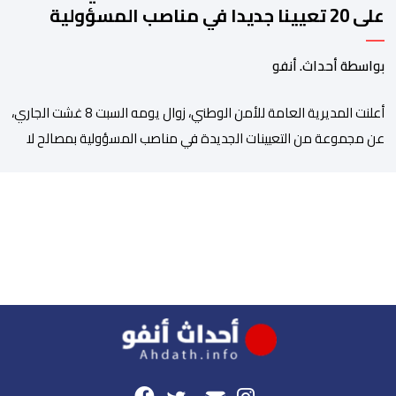
على 20 تعيينا جديدا في مناصب المسؤولية
بمصالح الأمن الوطني
بواسطة أحداث. أنفو
أعلنت المديرية العامة للأمن الوطني، زوال يومه السبت 8 غشت الجاري،
عن مجموعة من التعيينات الجديدة في مناصب المسؤولية بمصالح لا
ممركزة للأمن الوطني بمدن الناظور ومراكش وأكادير وتيكيوين
والعروي وأسفي ووجدة والعيون والدار البيضاء وبني ملال وابن جرير
وطنجة وأصيلة، وذلك في إطار دينامية داخلية تهدف لضخ دماء جديدة
والاستعانة بكفاءات أمنية شابة ومتمرسة، […]