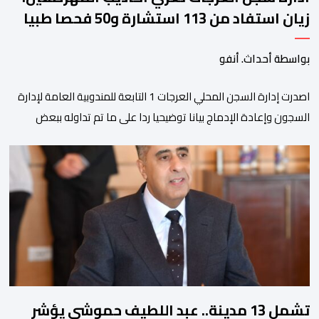
زيان استفاد من 113 استشارة و50 فحصا طبيا
بواسطة أحداث. أنفو
اصدرت إدارة السجن المحلي العرجات 1 التابعة للمندوبية العامة لإدارة
السجون وإعادة الإدماج بيانا توضيحيا ردا على ما تم تداوله ببعض
الجرائد والمواقع الالكترونية بخصوص الوضعية الصحية للسجين محمد
زيان، المعتقل بالمؤسسة ذاتها، وذلك لتنوير الرأي العام بالحقائق
والمعطيات الدقيقة.واوضحت إدارة المؤسسة السجنية أن المعني
بالأمر يستفيد منذ إيداعه من تتبع طبي منتظم ومستمر وفقا […]
تشمل 13 مدينة.. عبد اللطيف حموشي يؤشر