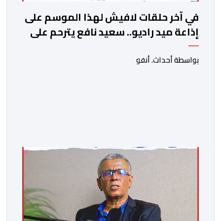
في آخر حلقات لافيش لهذا الموسم على
إذاعة ميد راديو.. سعيد نافع يترحم على
الفقيد الكاتب والصحفي جمال زايد
بواسطة أحداث. أنفو