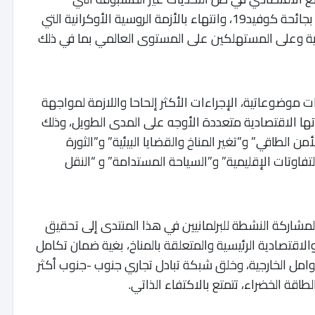
تواجهها المنطقة، من الركود المالي الكبير، مرورا بجائحة كوفيد19، وانتهاء بالأزمة الروسية الأوكرانية التي
اجية وعلى المستهلكين على المستوى العالمي بما في ذلك
 موضوعاتية، الإجراءات الأكثر إلحاحا واللازمة لمواجهة
اتها الاقتصادية متعددة الأوجه على المدى الطويل، وذلك
ن الطاقي” و”تغير المناخ والقضايا البيئية” و”الثورة
التفاوتات الإقليمية” و”السياحة المستدامة” و “النقل
مشاركة النشطة للبرلمانيين في هذا المنتدى إلى تحقيق
اقتصادية الرئيسية والمتعلقة بالمناخ، بغية ضمان تكامل
وامل الخارجية، وخلق شبكة تبادل تجاري جنوب -جنوب أكثر
اقة الخضراء، تتمتع بالاكتفاء الذاتي.