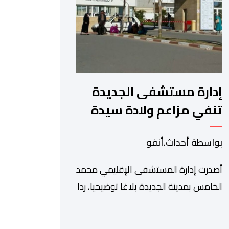
يخولها […]
إدارة مستشفى الجديدة
تنفي مزاعم ولادة سيدة
أمام باب المؤسسة وتؤكد
بواسطة أحداث.أنفو
فتح تحقيق
أصدرت إدارة المستشفى الإقليمي محمد
الخامس بمدينة الجديدة بلاغا توضيحيا، ردا
على ما جرى تداوله عبر بعض الصفحات
الإلكترونية ومنصات التواصل الاجتماعي