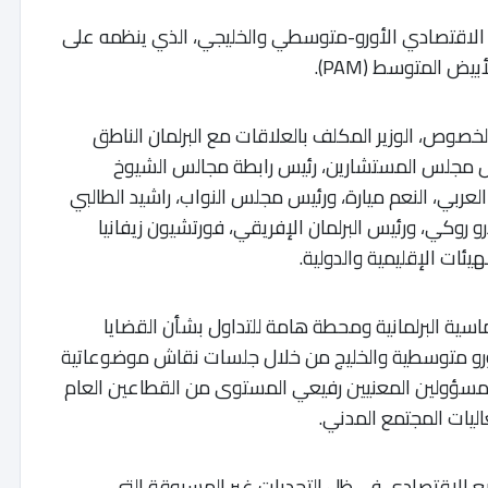
ى الاقتصادي الأورو-متوسطي والخليجي، الذي ينظمه على
 المتوسط (PAM).
لخصوص، الوزير المكلف بالعلاقات مع البرلمان الناطق
 مجلس المستشارين، رئيس رابطة مجالس الشيوخ
لعربي، النعم ميارة، ورئيس مجلس النواب، راشيد الطالبي
و روكي، ورئيس البرلمان الإفريقي، فورتشيون زيفانيا
يئات الإقليمية والدولية.
سية البرلمانية ومحطة هامة للتداول بشأن القضايا
 الأورو متوسطية والخليج من خلال جلسات نقاش موضوعاتية
ون من 31 بلدا إلى جانب المسؤولين المعنيين رفيعي المستوى من القطاعين العام
اليات المجتمع المدني.
 الاقتصادي في ظل التحديات غير المسبوقة التي