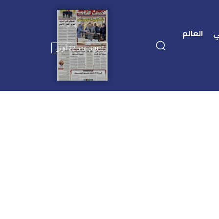
ي
العالم
تصفح عدد 22 أبريل