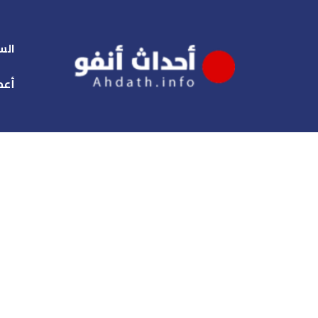
الس
أعم