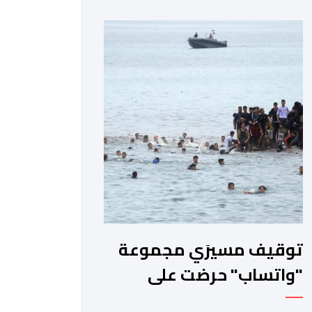
بشأن مزاعم تفيد بأن سيدة حامل وضعت
مولودها أمام الباب الرئيسي للمستشفى
بسبب رفض استقبالها أو التكفل بها.
وأكدت إدارة المستشفى أن السيدة
المعنية حضرت إلى مصلحة الولادة، حيث
تم استقبالها وتسجيلها وإخضاعها […]
توقيف مسيرَي مجموعة
"واتساب" حرضت على
الهجرة السرية الجماعية