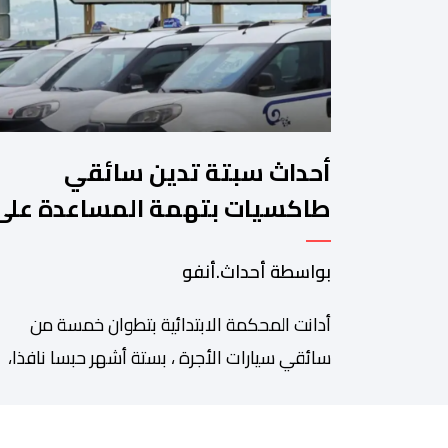
أحداث سبتة تدين سائقي
طاكسيات بتهمة المساعدة على
الهجرة غير النظامية
بواسطة أحداث.أنفو
أدانت المحكمة الابتدائية بتطوان خمسة من
سائقي سيارات الأجرة ، بستة أشهر حبسا نافذا،
وغرامة قدرها 10 آلاف درهم لكل محكوم، بته
المساعدة على الهجرة غير النظامية على خلفية