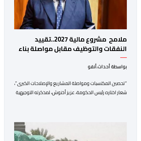
ملامح مشروع مالية 2027..تقييد
النفقات والتوظيف مقابل مواصلة بناء
الدولة الاجتماعية والاستثمار
بواسطة أحداث.أنفو
“تحصين المكتسبات ومواصلة المشاريع والإصلاحات الكبرى”،
شعار اختاره رئيس الحكومة، عزيز أخنوش، لمذكرته التوجيهية
إلى الوزراء وكتاب الدولة بخصوص إعداد مشروع قانون
مالية 2027 أي آخر مشروع من نوعه في ظل ولايته
الحكومية. هذه الرسالة التأطيرية ارتكزت على 4 أولويات، كما
حملت ألحت على ضرورة عقلنة نفقات التسيير، بل وتقييد
التوظيف إلا في حالة الضرورة. […]