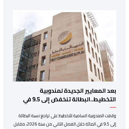
الطرقي. وجاء بلاغ للمنظمة، “أصبحت المقاولات النقلية،
والسائقون المهنيون، على حد سواء، يواجهون ضغوطا
اقتصادية غير مسبوقة نتيجة الارتفاع المستمر في كلفة
العملية النقلية، حيث […]
بعد المعايير الجديدة لمندوبية
التخطيط..البطالة تنخفض إلى 9.5 في
المائة
وقفت المندوبية السامية للتخطيط على تراجع نسبة البطالة
إلى 9.5 في المائة خلال الفصل الثاني من سنة 2026، مقابل