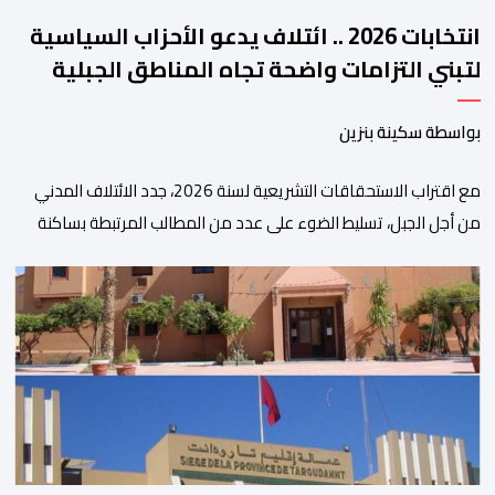
انتخابات 2026 .. ائتلاف يدعو الأحزاب السياسية
لتبني التزامات واضحة تجاه المناطق الجبلية
بواسطة سكينة بنزين
مع اقتراب الاستحقاقات التشريعية لسنة 2026، جدد الائتلاف المدني
من أجل الجبل، تسليط الضوء على عدد من المطالب المرتبطة بساكنة
المناطق الجبلية. وفي هذا السياق، أطلق الائتلاف مذكرة مطلبية، دعا
فيها الأحزاب السياسية، إلى ادراج 10 التزامات ضمن برامجها الانتخابية
المنتظرة، في إطار تعاقد سياسي مع المناطق الجبلية والانتقال من
الوعود الانتخابية إلى التزامات عملية […]