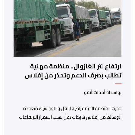
ارتفاع لتر الغازوال.. منظمة مهنية
تطالب بصرف الدعم وتحذر من إفلاس
شركات النقل
بواسطة أحداث.أنفو
حذرت المنظمة الديمقراطية للنقل واللوجستيك متعددة
الوسائط من إفلاس شركات نقل بسبب استمرار الارتفاعات
المتتالية لأسعار الغازوال وكلك ما تصفه ب”امتناع” الحكومة
عن صرف أشطر الدعم المباشر المخصص لمهنيي النقل