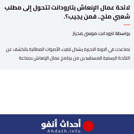
لائحة عمال الإنعاش بتارودانت تتحول إلى مطلب
شعبي ملح.. فمن يجيب؟.
بواسطة تارودانت: موسى محراز
تصاعدت في الاونة الاخيرة بشكل لافت، الأصوات المطالبة بالكشف عن
اللائحة الرسمية للمستفيدين من برنامج عمال الإنعاش بجماعة
تارودانت، بعد أن تحول الملف إلى واحد من أكثر المواضيع إثارة للنقاش
داخل المدينة وعلى منصات التواصل الاجتماعي، وسط دعوات متزايدة
إلى اعتماد مبدأ الشفافية وربط المسؤولية بالمحاسبة. فبعد خروج عبد
الكبير بن طوطو، ثم شخص اخر […]