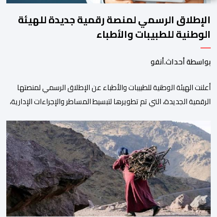
الإطلاق الرسمي لمنصة رقمية جديدة للهيئة
الوطنية للطبيبات والأطباء
بواسطة أحداث.أنفو
أعلنت الهيئة الوطنية للطبيبات والأطباء عن الإطلاق الرسمي لمنصتها
الرقمية الجديدة، التي تم تطويرها لتبسيط المساطر والإجراءات الإدارية،
وتحسين جودة الخدمات المقدمة للأطباء، وتعزيز التواصل بين الأطباء
والمجالس الجهوية للهيئة إلى جانب الهيئة الوطنية. وذكر بلاغ للهيئة أن
هذه المنصة، التي تم إطلاقها في إطار استراتيجيتها الرامية إلى التحديث
والتحول الرقمي، تشكل خطوة مهمة في […]