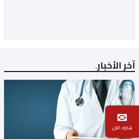
13 في المائة مع متم سنة 2025. لكن قبل الدخول في
تفاصيل التقرير الأخير للمندوبية السامية للتخطيط، حول سوق
الشغل، يتعين التذكير بأن هذه الأخيرة، غيرت منهجيتها في
احتساب البطالة، معتمدة جيلا جديدا من البحوث فيما […]
آخر الأخبار
✉
شترك الآن