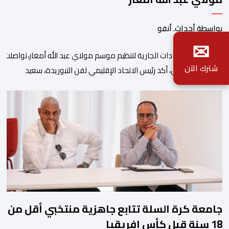
بواسطة أحداث. أنفو
✉
في إطارالاستعدادات الجارية لتنظيم موسم مولاي عبد الله أمغار،تواصلت 
شترك الآن
وفي هذا السياق، أكد رئيس الاتحاد الإقليمي لفن التبوريدة، سعيد
ولم تخل هذه الدورة من مؤشرات إيجابية على مستوى تنوعالمشاركة، حيث 
وتبرز هذه الأرقام الحجم الكبير الذي باتت تعرفه تظاهرةالتبوريدة خلال 
ومن المرتقب أن تعرف فعاليات الموسم إقبالا جماهيريا
واسعا،في ظل الشغف الكبير الذي يحظى به فن التبوريدة، باعتبارهأحد أبرز م
جامعة كرة السلة تتابع جاهزية منتخبي أقل من
18 سنة قبل كأس إفريقيا