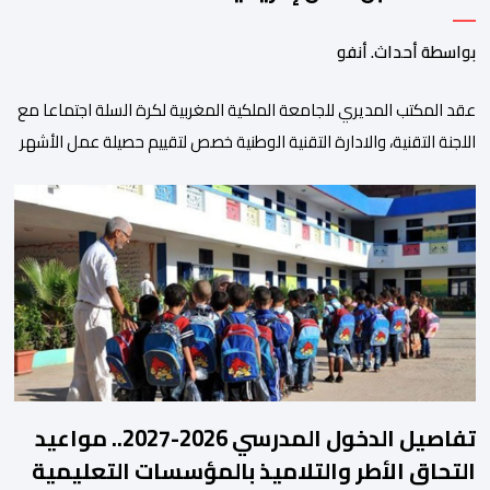
بواسطة أحداث. أنفو
عقد المكتب المديري للجامعة الملكية المغربية لكرة السلة اجتماعا مع
اللجنة التقنية، والادارة التقنية الوطنية خصص لتقييم حصيلة عمل الأشهر
الثلاثة الماضية، والوقوف على مختلف المحطات التي شهدتها
المنتخبات الوطنية خلال الفترة الأخيرة. وشهد الاجتماع تقديم عرض
مفصل حول مشاركة المنتخبين الوطنيين لأقل من 18 سنة، إناثا وذكورا،
من طرف اللجنة التقنية التي واكبت كل […]
تفاصيل الدخول المدرسي 2026-2027.. مواعيد
التحاق الأطر والتلاميذ بالمؤسسات التعليمية