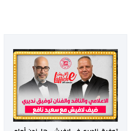
توفيق ناديري في لافيش.. هل نحن أمام