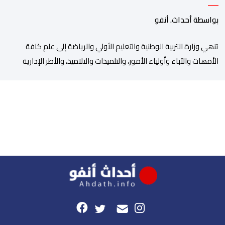
بواسطة أحداث. أنفو
تنھي وزارة التربیة الوطنیة والتعلیم الأولي والریاضة إلى علم كافة
الأمھات والآباء وأولیاء الأمور، والتلمیذات والتلامیذ، والأطر الإداریة
والتربویة وإلى الرأي العام الوطني، أن الدخول المدرسي لسنة 2026-
2027 سیتم في موعده الرسمي المحدد سلفا طبقا لمقتضیات المقرر
الوزاري رقم 047.26 الصادر بتاریخ 3 یولیوز 2026 بشأن تنظیم السنة
الدراسیة. وأوضحت الوزارة، في بلاغ، أن أطر […]