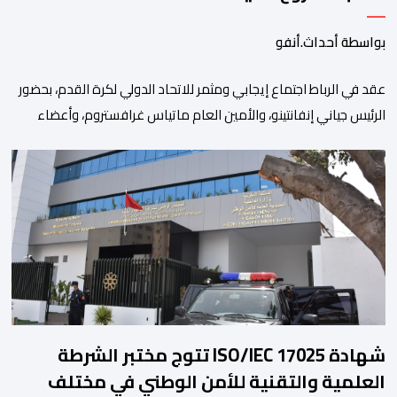
بواسطة أحداث.أنفو
عقد في الرباط اجتماع إيجابي ومثمر للاتحاد الدولي لكرة القدم، بحضور
الرئيس جياني إنفانتينو، والأمين العام ماتياس غرافستروم، وأعضاء
مجلس إدارة الفيفا، لمناقشة التطورات الأخيرة وضمان تطوير آليات
العمل الداخلي. ​وشهد اللقاء تجديد الثقة المتبادلة بين القيادة التنفيذية
للاتحاد، حيث أكد المجتمعون دعمهم الكامل للرئيس إنفانتينو باعتباره
المسؤول الوحيد المباشر والمنتخب من قِبل 211 اتحادا […]
شهادة ISO/IEC 17025 تتوج مختبر الشرطة
العلمية والتقنية للأمن الوطني في مختلف