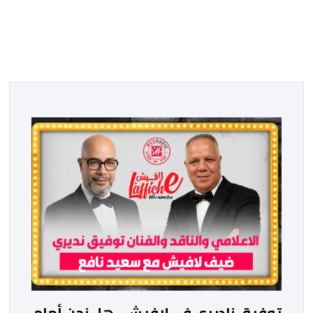
توفيق ناديري في لافيش.. هل نحن أمام