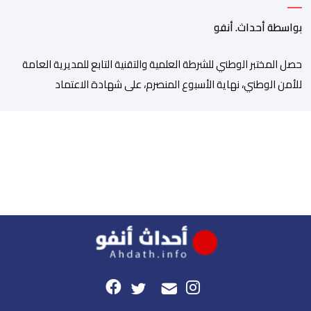
الخبرات الجنائية
بواسطة أحداث. أنفو
حصل المختبر الوطني للشرطة العلمية والتقنية التابع للمديرية العامة
للأمن الوطني، نهاية الأسبوع المنصرم، على شهادة الاعتماد
والمطابقة والجودة بالمعيار الدولي “ISO/CEI 17025″، وذلك في
مختلف التخصصات والخبرات الشرعية، بما فيها فروع البيولوجيا والكيمياء،
وتدقيق وفحص الوثائق، والحرائق والمتفجرات، وكذا الآثار الرقمية
والمخدرات والمواد السمومية.وكانت المنظمة الأمريكية للاعتماد
والتقييس ″The ANSI National Accreditation Board″، المختصة […]