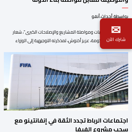
الاجتماعية والاستثمار
بواسطة أحداث.أنفو
✉
“تحصين المكتسبات ومواصلة المشاريع والإصلاحات الكبرى”، شعار
شترك الآن
اختاره رئيس الحكومة، عزيز أخنوش، لمذكرته التوجيهية إلى الوزراء
وكتاب الدولة بخصوص إعداد مشروع قانون مالية 2027 أي آخر
مشروع من نوعه في ظل ولايته الحكومية. هذه الرسالة التأطيرية
ارتكزت على 4 أولويات، كما حملت ألحت على ضرورة عقلنة نفقات
التسيير، بل وتقييد التوظيف إلا في حالة الضرورة. […]
اجتماعات الرباط تجدد الثقة في إنفانتينو مع
سحب مشروع الفيفا