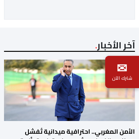
بنسبة 1 في المائة إلى 4285,69 دولارا للأوقية، مسجلا أعلى
مستوى له منذ 18 يونيو الماضي، فيما ارتفعت العقود
الأمريكية الآجلة […]
آخر الأخبار
✉
شترك الآن
الأمن المغربي.. احترافية ميدانية تُفشل