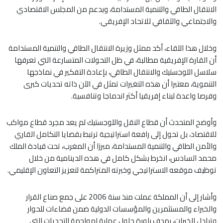
الانتقال الطاقي والتنمية المستدامة، وبدعم من المجلس الاقتصادي
والاجتماعي والثقافي للاتحاد الإفريقي.
وخلال هذا اللقاء، أكد ممثل وزيرة الانتقال الطاقي والتنمية المستدامة
أن القارة الإفريقية مطالبة، في ظل التحولات المتسارعة التي تعرفها
سلاسل اللوجستيك والانتقال الطاقي، بإعادة التفكير في نماذجها
التنموية، معتبرا أن هذه التغيرات تمثل في الآن ذاته تحديات كبرى
وفرصا واعدة لبناء إفريقيا أكثر اندماجا وتنافسية.
وأوضح المتحدث أن قطاع النقل واللوجستيك لم يعد مجرد قطاع مواكب
للاقتصاد، بل تحول إلى رافعة استراتيجية ترتبط بقضايا التكامل القاري
والأمن الطاقي والتنمية المستدامة، مبرزا أن المغرب، تحت قيادة الملك
محمد السادس، انخرط بشكل كامل في هذه الدينامية من خلال
توظيف موقعه الاستراتيجي وخبرته المتراكمة لتعزيز التعاون الإقليمي.
وأشار إلى أن المملكة عملت منذ سنة 2006 على جمع صناع القرار
والخبراء والمستثمرين والمؤسسات الدولية ضمن فضاءات للحوار
وتبادل الخبرات، بهدف بلورة حلول عملية لمواجهة التحديات التي