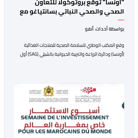
"أونسا" توقع بروتوكولا للتعاون
الصحي والصحي النباتي بسانتياغو مع
دائرة الزراعة وتربية المواشي
بواسطة أحداث. أنفو
وقع المكتب الوطني للسلامة الصحية للمنتجات الغذائية
(أونسا) ودائرة الزراعة والتربية الحيوانية بالشيلي (SAG) أول
أمس الجمعة بسانتياغو، بروتوكولا للتعاون في مجال الحجر
الصحي وحماية الصحة النباتية، والصحة الحيوانية. وسيمكن
هذا البروتوكول الذي تم توقيعه بحضور مسؤولين عن
السلطات الشيلية، وممثلين عن القطاع الخاص ومن أوساط
التصدير، من مواءمة الإجراءات الصحية، والصحية النباتية
المطبقة على […]