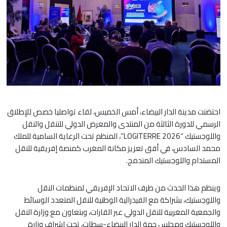
احتضنت مدينة الدار البيضاء، أمس الخميس، لقاء تواصليا خصص للإطلاق
الرسمي للدورة الثالثة من المنتدى والمعرض الدولي للتنقل والنقل
واللوجستيك “LOGITERRE 2026”، المنظم تحت الرعاية السامية للملك
محمد السادس، في أفق تعزيز مكانة المغرب كمنصة إفريقية للنقل
المستدام واللوجستيك المندمج.
وينظم هذا الحدث من طرف الاتحاد الإفريقي لمنظمات النقل
واللوجستيك، بشراكة مع الفيدرالية الوطنية للنقل المتعدد الوسائط
والجمعية المغربية للنقل الدولي عبر القارات، وبتعاون مع وزارة النقل
واللوجستيك ومجلس جهة الدار البيضاء-سطات، تحت إشراف وزارة