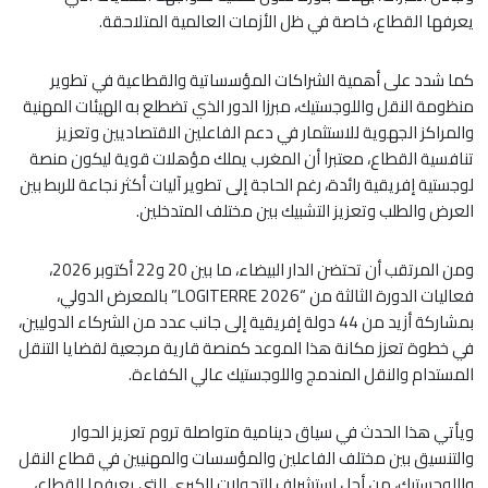
يعرفها القطاع، خاصة في ظل الأزمات العالمية المتلاحقة.
كما شدد على أهمية الشراكات المؤسساتية والقطاعية في تطوير
منظومة النقل واللوجستيك، مبرزا الدور الذي تضطلع به الهيئات المهنية
والمراكز الجهوية للاستثمار في دعم الفاعلين الاقتصاديين وتعزيز
تنافسية القطاع، معتبرا أن المغرب يملك مؤهلات قوية ليكون منصة
لوجستية إفريقية رائدة، رغم الحاجة إلى تطوير آليات أكثر نجاعة للربط بين
العرض والطلب وتعزيز التشبيك بين مختلف المتدخلين.
ومن المرتقب أن تحتضن الدار البيضاء، ما بين 20 و22 أكتوبر 2026،
فعاليات الدورة الثالثة من “LOGITERRE 2026” بالمعرض الدولي،
بمشاركة أزيد من 44 دولة إفريقية إلى جانب عدد من الشركاء الدوليين،
في خطوة تعزز مكانة هذا الموعد كمنصة قارية مرجعية لقضايا التنقل
المستدام والنقل المندمج واللوجستيك عالي الكفاءة.
ويأتي هذا الحدث في سياق دينامية متواصلة تروم تعزيز الحوار
والتنسيق بين مختلف الفاعلين والمؤسسات والمهنيين في قطاع النقل
واللوجستيك، من أجل استشراف التحولات الكبرى التي يعرفها القطاع،