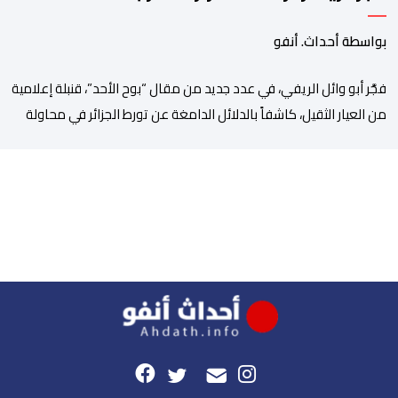
بواسطة أحداث. أنفو
فجَّر أبو وائل الريفي، في عدد جديد من مقال “بوح الأحد”، قنبلة إعلامية
من العيار الثقيل، كاشفاً بالدلائل الدامغة عن تورط الجزائر في محاولة
جديدة لضرب الاستقرار الداخلي بالمغرب والتشويش على علاقاته
الاستراتيجية مع إسبانيا، كاشفا خيوط حملة تحريضية ممنهجة شنتها
الحسابات والمنصات التابعة للمخابرات العسكرية الجزائرية لاستدراج
الشباب والقاصرين عبر مواقع التواصل الاجتماعي، وذلك […]