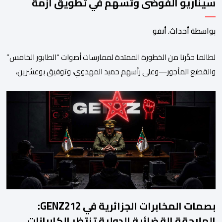
سيناريو الفوضى وتُسهم في تطويق أزمة
سبتة
بواسطة أحداث. أنفو
لطالما حذّرنا من الخطورة الممتدة لممارسات أصوات “الطابور الخامس”
والقطيع المأجور—وعلى رأسهم حميد المهدوي، وتوفيق بوعشرين،
والمعطي منجب—الذين ارتضوا لأنفسهم لعب أدوار الانتهازية، وتجاوز
أخلاقيات العمل الصحفي ومقتضيات القانون الجنائي، عبر الاستغلال
المقيت لفقر وهشاشة بعض المواطنين وتوظيف انفعالاتهم لخدمة
أجندات التهييج وضرر استقرار الوطن. وجاء بوح “أبو وائل الريفي” هذا
الأحد ليؤكد حقيقة هذه […]
بصمات المخابرات الجزائرية في GENZ212:
الملاحقة القضائية الدولية تنتظر الكابرانات