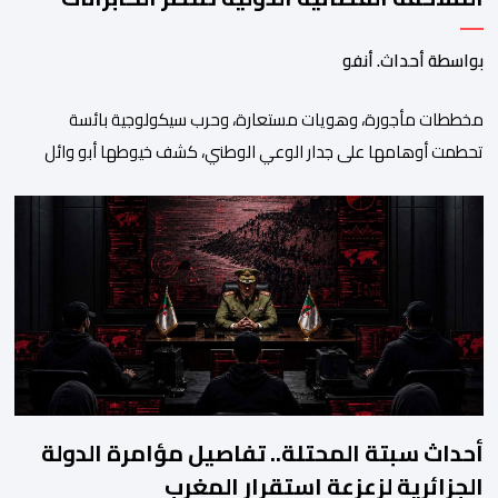
بواسطة أحداث. أنفو
مخططات مأجورة، وهويات مستعارة، وحرب سيكولوجية بائسة
تحطمت أوهامها على جدار الوعي الوطني، كشف خيوطها أبو وائل
الريفي في بوح جديد له هذا الأحد، استعرض من خلاله تفاصيل اجهاض
الأجهزة الأمنية المغربية لأحدث محاولات المخابرات العسكرية الجزائرية
استهداف امن المملكة واستقرارها. أكد أبو وائل الريفي أنه: “بعد
إجهاض مخططات الجارة التي تحركت سريعا عبر عملائها […]
أحداث سبتة المحتلة.. تفاصيل مؤامرة الدولة
الجزائرية لزعزعة استقرار المغرب