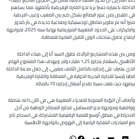
الداخلة، باعتباره جسرا بريا نحو القارة الإفريقية بأكملها، مما يساهم
في تقليص زمن عبور البضائع بشكل كبير بين المغرب وغرب افريقيا،
مبرزا أنه تم تطوير مناطق لوجستيكية وصناعية جديدة في بئر كندوز
والكركرات على الحدود المغربية الموريتانية نهاية سنة 2025، لمواجهة
ارتفاع تدفق شاحنات الوزن الثقيل العابرة للمنطقة.
ومن بين هذه المشاريع الرائدة، تطرق السيد أبا إلى ميناء الداخلة
الأطلسي باستثمار يتجاوز 1,25 مليار دولار. ويهدف هذا المشروع الهام،
الذي يشرف على إنجازه بالكامل ائتلاف مغربي، إلى جعل مدينة الداخلة
قطبا رئيسيا للتجارة البحرية الدولية في المنطقة والقارة الإفريقية
برمتها، حيث بلغت نسبة تقدم أشغال إنجازه 70 بالمائة.
وأضاف أن الرؤية التنموية للصحراء المغربية هي في الآن ذاته: شاملة
وواقعية وموجهة نحو المستقبل، تتجاوز المصالح الوطنية من أجل
الانخراط في منطق أوسع للتنمية الإقليمية المشتركة، في انسجام تام
مع المبادرات الملكية الرامية إلى النهوض بالواجهة الأطلسية