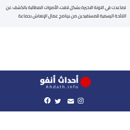
تصاعدت في الاونة الاخيرة بشكل لافت، الأصوات المطالبة بالكشف عن
اللائحة الرسمية للمستفيدين من برنامج عمال الإنعاش بجماعة
تارودانت، بعد أن تحول الملف إلى واحد من أكثر المواضيع إثارة للنقاش
داخل المدينة وعلى منصات التواصل الاجتماعي، وسط دعوات متزايدة
إلى اعتماد مبدأ الشفافية وربط المسؤولية بالمحاسبة. فبعد خروج عبد
الكبير بن طوطو، ثم شخص اخر […]
هذا الموقع
راسلونا
موقع أحداث.أنفو هو النسخة الرقمية لجريدة الأحداث المغربية