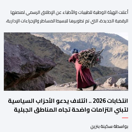
أعلنت الهيئة الوطنية للطبيبات والأطباء عن الإطلاق الرسمي لمنصتها
الرقمية الجديدة، التي تم تطويرها لتبسيط المساطر والإجراءات الإدارية،
وتحسين جودة الخدمات المقدمة للأطباء، وتعزيز التواصل بين الأطباء
والمجالس الجهوية للهيئة إلى جانب الهيئة الوطنية. وذكر بلاغ للهيئة أن
هذه المنصة، التي تم إطلاقها في إطار استراتيجيتها الرامية إلى التحديث
والتحول الرقمي، تشكل خطوة مهمة في […]
انتخابات 2026 .. ائتلاف يدعو الأحزاب السياسية
لتبني التزامات واضحة تجاه المناطق الجبلية
بواسطة سكينة بنزين