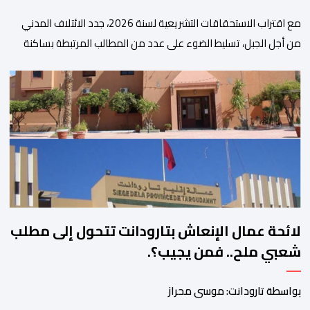
مع اقتراب الاستحقاقات التشريعية لسنة 2026، جدد الائتلاف المدني
من أجل الجبل، تسليط الضوء على عدد من المطالب المرتبطة بساكنة
المناطق الجبلية. وفي هذا السياق، أطلق الائتلاف مذكرة مطلبية، دعا
فيها الأحزاب السياسية، إلى ادراج 10 التزامات ضمن برامجها الانتخابية
المنتظرة، في إطار تعاقد سياسي مع المناطق الجبلية والانتقال من
الوعود الانتخابية إلى التزامات عملية […]
لائحة عمال الإنعاش بتارودانت تتحول إلى مطلب
شعبي ملح.. فمن يجيب؟.
بواسطة تارودانت: موسى محراز