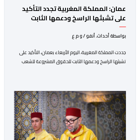
عمان: المملكة المغربية تجدد التأكيد
على تشبثها الراسخ ودعمها الثابت
للحقوق المشروعة للشعب الفلسطيني
الشقيق
بواسطة أحداث. أنفو / و م ع
جددت المملكة المغربية، اليوم الأربعاء بعمان، التأكيد على
تشبثها الراسخ ودعمها الثابت للحقوق المشروعة للشعب
الفلسطيني الشقيق في نيل حريته وإقامة دولته المستقلة
على حدود الرابع من يونيو 1967 وعاصمتها القدس
الشريف، واقتناعها بفضائل الحوار والتفاوض كسبيل وحيد
لحل الصراع الفلسطيني- الإسرائيلي، بعيدا عن أعمال العنف
والتطرف والتصرفات أحادية الجانب، وكذا انخراطها التام في
كل […]