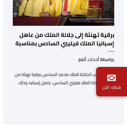
برقية تهنئة إلى جلالة الملك من عاهل
إسبانيا الملك فيليبي السادس بمناسبة
عيد العرش المجيد
بواسطة أحداث. أنفو
✉
توصل صاحب الجلالة الملك محمد السادس ببرقية تهنئة من
صاحب الجلالة الملك فيليبي السادس، عاهل إسبانيا، وذلك
شترك الآن
بمناسبة الذكرى السابعة والعشرين لتربع جلالته على عرش
أسلافه المنعمين. وأعرب العاهل الإسباني، في هذه البرقية،
باسمه الخاص وباسم الحكومة والشعب الإسبانيين، عن أحر
تهانيه وأطيب تمنياته بالسعادة والصحة لشقيقه جلالة
الملك، وبالمزيد من الازدهار والرفاه للشعب المغربي. […]