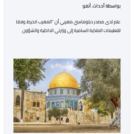
بواسطة أحداث. أنفو
علم لدى مصدر دبلوماسي مغربي أن “المغرب انخرط، وفقا
للتعليمات الملكية السامية إلى وزارتي الداخلية والشؤون
الخارجية، في العمل على تحديد هوية القاصرين غير
المرفوقين بهدف إعادتهم إلى الوطن”. وفي هذا الإطار، أكد
أن المملكة المغربية مستعدة للتنسيق مع شركائها الإسبان
والأوروبيين من أجل إعادة القاصرين غير المرفوقين. وأعرب
المصدر ذاته عن الأسف لكونه “في […]