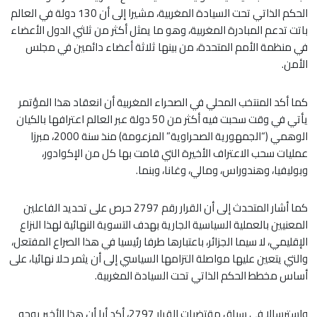
الحكم الذاتي تحت السيادة المغربية، مشيرا إلى أن 130 دولة في العالم
باتت تدعم المبادرة المغربية، وهو ما يمثل أكثر من ثلثي الدول الأعضاء
في منظمة الأمم المتحدة، من بينها ثلاثة أعضاء دائمين في مجلس
الأمن.
كما أكد المنتخب المحلي في الصحراء المغربية أن انعقاد هذا المؤتمر
يأتي في وقت سحبت فيه أكثر من 50 دولة عبر العالم اعترافها بالكيان
الوهمي (“الجمهورية الصحراوية” المزعومة) منذ سنة 2000، مبرزا
عمليات سحب الاعتراف الأخيرة التي قامت بها كل من الإكوادور،
وبوليفيا، وهندوراس، ومالي، وغانا، وبنما.
كما أشار المتحدث إلى أن القرار رقم 2797 حرص على تحديد الفاعلين
المعنيين بالعملية السياسية الجارية بهدف التسوية النهائية لهذا النزاع
الإقليمي، لا سيما الجزائر، باعتبارها طرفا رئيسيا في هذا الصراع المفتعل،
والتي يتعين عليها مواصلة التزامها السياسي إلى أن يثمر حلا نهائيا، على
أساس مخطط الحكم الذاتي تحت السيادة المغربية.
واسترسالا في سياق مقتضيات القرار 2797، أكد أبا أن هذا الأخير يوجه