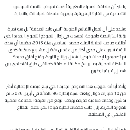
واعتبر أن منطقة الصحراء المغربية أضحت نموذجا للتنمية السوسيو-
اقتصادية في القارة الإفريقية، ووجهة مفضلة للمبادلات والتجارة.
وشدد على أن تحول الأقاليم الجنوبية “ليس وليد الصدفة” بل هو ثمرة
رؤية استراتيجية طموحة، تجسدت في إطار النموذج التنموي الجديد الذي
أطلقه صاحب الجلالة الملك محمد السادس سنة 2015، مضيفا أن هذه
الرؤية تبلورت على مدى أكثر من عقدين بفضل مشاريع هيكلية كبرى،
تم تصميمها لإحداث فرص الشغل، وإنتاج الثروة، وفتح آفاق جديدة
للساكنة المحلية، بما يرسخ مكانة المنطقة كملتقى طرق اقتصادي بين
شمال إفريقيا وغربها.
وأكد أبا أنه بموجب هذا النموذج الجديد، الذي تبلغ قيمته الإجمالية أكثر
من 10 مليارات دولار وبلغت نسبة إنجازه 96 بالمائة في أبريل 2026، تم
تدشين وحدات صناعية جديدة بهدف الرفع من القيمة المضافة المحلية
للموارد البحرية، إلى جانب محطات لتحلية مياه البحر، لدعم القطاع
الفلاحي في المنطقة.
كما أشار إلى أن محور التنمية الترابية يتمثل في الطريق السريع تيزنيت-