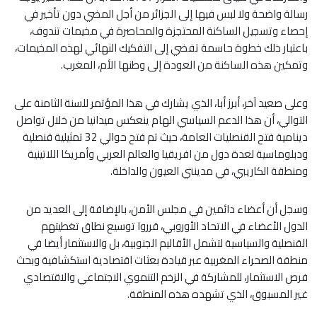
رسالة واضحة ولا لبس فيها إلى الجزائر من أجل المضي دون تأخير في
إحصاء وتسجيل الساكنة المحتجزة والمحاصرة في مخيمات تندوف،
باعتبار ذلك خطوة حاسمة تفضي إلى التفكيك النهائي لهذه المخيمات،
وتمكين هذه الساكنة من العودة إلى وطنها الأم، المغرب.
وعلى صعيد آخر، أبرز أبا، الذي يشارك في هذا المؤتمر للسنة الثامنة على
التوالي، أن هذا الدعم السياسي الهام ينعكس ميدانيا من خلال تواصل
دينامية فتح القنصليات العامة، حيث تم فتح حوالي 32 تمثيلية قنصلية
ودبلوماسية لعدة دول من افريقيا والعالم العربي وأمريكا اللاتينية
ومنطقة الكاريبي، في مدينتي العيون والداخلة.
وسجل أن أعضاء دائمين في مجلس الأمن، بالإضافة إلى العديد من
الدول الأعضاء في الاتحاد الأوروبي، قرروا توسيع نطاق تغطيتهم
القنصلية والسياسية لتشمل الأقاليم الجنوبية، بل والاستثمار أيضا في
منطقة الصحراء المغربية عبر قيادة بعثات اقتصادية استكشافية وبحث
فرص الاستثمار، للمشاركة في الزخم التنموي الاجتماعي والاقتصادي
غير المسبوق، الذي تشهده هذه المنطقة.