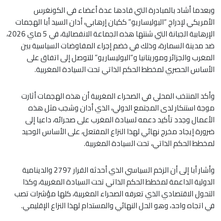
وبعدما أشاد بالمبادرة التي قادها عدة أعضاء في الكونغرس
الأمريكي لإدراج “البوليساريو” ككيان إرهابي، أدان السيد أبا الهجمات
الإرهابية الجبانة التي شنتها هذه الجماعة الانفصالية، في 5 ماي 2026،
ضد مدينة السمارة، وذلك في خضم إجراء المفاوضات السياسية بين
المغرب والجزائر وموريتانيا و”البوليساريو” للتوصل إلى اتفاق على
الأساس الحصري لمخطط الحكم الذاتي تحت السيادة المغربية.
وأكد المنتخب المحلي في الصحراء المغربية أن هذه الهجمات أثارت
موجة استنكار لدى المجتمع الدولي، الذي أدان وشجب مثل هذه
الأعمال وجدد تأكيد دعمه لسيادة المغرب على صحرائه، داعيا إلى
ضرورة إيجاد مخرج نهائي لهذا النزاع المفتعل، على الأساس الوحيد
لمخطط الحكم الذاتي، تحت السيادة المغربية.
وأشار أبا إلى أن الزخم السياسي الذي أحدثه القرار 2797 والدينامية
الدولية الداعمة لمخطط الحكم الذاتي تحت السيادة المغربية، وكذا
التحول الاقتصادي الذي تعرفه الصحراء المغربية، كلها مؤشرات تصب
في اتجاه واحد، وهو الحل النهائي والمستدام لهذا النزاع الإقليمي.