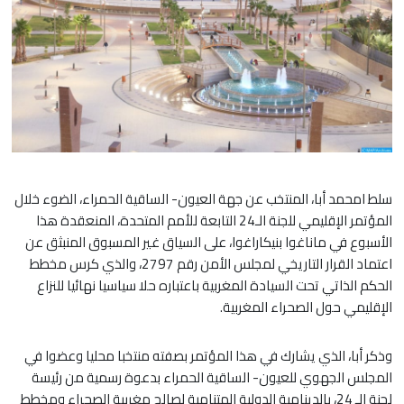
سلط امحمد أبا، المنتخب عن جهة العيون- الساقية الحمراء، الضوء خلال
المؤتمر الإقليمي للجنة الـ24 التابعة للأمم المتحدة، المنعقدة هذا
الأسبوع في ماناغوا بنيكاراغوا، على السياق غير المسبوق المنبثق عن
اعتماد القرار التاريخي لمجلس الأمن رقم 2797، والذي كرس مخطط
الحكم الذاتي تحت السيادة المغربية باعتباره حلا سياسيا نهائيا للنزاع
الإقليمي حول الصحراء المغربية.
وذكر أبا، الذي يشارك في هذا المؤتمر بصفته منتخبا محليا وعضوا في
المجلس الجهوي للعيون- الساقية الحمراء بدعوة رسمية من رئيسة
لجنة الـ 24، بالدينامية الدولية المتنامية لصالح مغربية الصحراء ومخطط