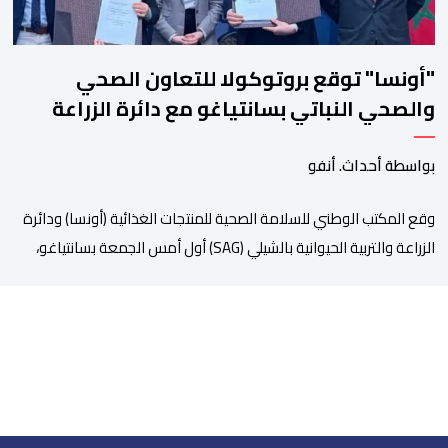
"أونسا" توقع بروتوكولا للتعاون الصحي
والصحي النباتي بسانتياغو مع دائرة الزراعة
وتربية المواشي
بواسطة أحداث. أنفو
وقع المكتب الوطني للسلامة الصحية للمنتجات الغذائية (أونسا) ودائرة
الزراعة والتربية الحيوانية بالشيلي (SAG) أول أمس الجمعة بسانتياغو،
بروتوكولا للتعاون في مجال الحجر الصحي وحماية الصحة النباتية،
والصحة الحيوانية. وسيمكن هذا البروتوكول الذي تم توقيعه بحضور
مسؤولين عن السلطات الشيلية، وممثلين عن القطاع الخاص ومن
أوساط التصدير، من مواءمة الإجراءات الصحية، والصحية النباتية المطبقة
على […]