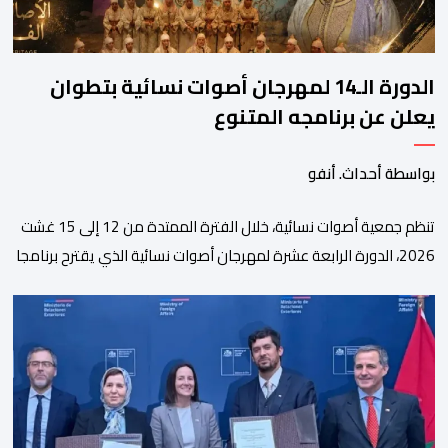
الدورة الـ14 لمهرجان أصوات نسائية بتطوان
يعلن عن برنامجه المتنوع
بواسطة أحداث. أنفو
تنظم جمعية أصوات نسائية، خلال الفترة الممتدة من 12 إلى 15 غشت
2026، الدورة الرابعة عشرة لمهرجان أصوات نسائية الذي يقترح برنامجا
متنوعا يجمع بين الإبداع الفني والسهرات المجانية والمبادرات
الاجتماعية والتضامنية والإنسانية. ووفق بلاغ للمنظمين، تقترح هذه
الدورة، التي تنظم تحت الرعاية السامية لصاحب الجلالة الملك محمد
السادس، تحت شعار “سيدات البحر الأبيض المتوسط، […]