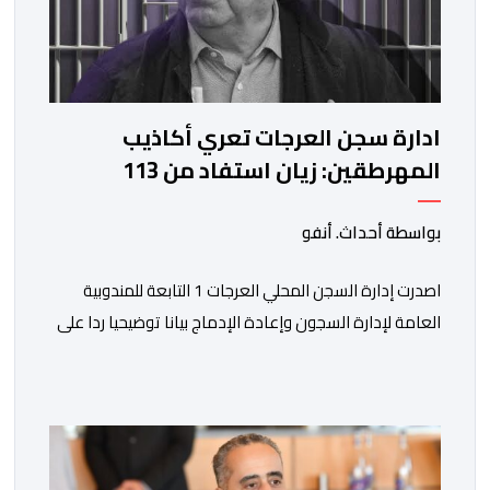
ادارة سجن العرجات تعري أكاذيب
المهرطقين: زيان استفاد من 113
استشارة و50 فحصا طبيا
بواسطة أحداث. أنفو
اصدرت إدارة السجن المحلي العرجات 1 التابعة للمندوبية
العامة لإدارة السجون وإعادة الإدماج بيانا توضيحيا ردا على
ما تم تداوله ببعض الجرائد والمواقع الالكترونية بخصوص
الوضعية الصحية للسجين محمد زيان، المعتقل بالمؤسسة
ذاتها، وذلك لتنوير الرأي العام بالحقائق والمعطيات
الدقيقة.واوضحت إدارة المؤسسة السجنية أن المعني بالأمر
يستفيد منذ إيداعه من تتبع طبي منتظم ومستمر وفقا […]