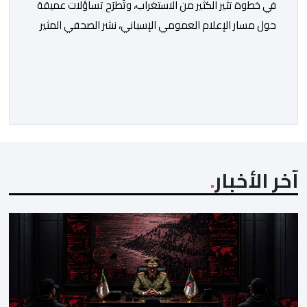
في خطوة تثير الكثير من الاستغراب، وتَطرَح تساؤلات عميقة
حول مسار الإعلام العمومي الإسباني، نشر الصحفي المثير
للجدل فرانسيسكو كاريون مقالاً مطولاً ومتحيزاً على بوابة
مؤسسة الإذاعة والتلفزيون الإسبانية العمومية (RTVE).
المقال الذي حَمَل عنواناً مليئاً بالإيحاءات السلبية: “المغرب،
بين غياب محمد السادس، شائعات الانتقال والاضطرابات
الاجتماعية”، يُمثِّل خروجاً غير مألوف عن الخط التحريري
المعتاد […]
آخر الأخبار