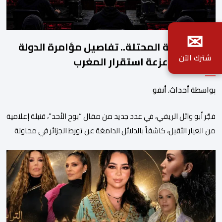
✉
أحداث سبتة المحتلة.. تفاصيل مؤامرة الدولة
شترك الآن
الجزائرية لزعزعة استقرار المغرب
بواسطة أحداث. أنفو
فجَّر أبو وائل الريفي، في عدد جديد من مقال “بوح الأحد”، قنبلة إعلامية
من العيار الثقيل، كاشفاً بالدلائل الدامغة عن تورط الجزائر في محاولة
جديدة لضرب الاستقرار الداخلي بالمغرب والتشويش على علاقاته
الاستراتيجية مع إسبانيا، كاشفا خيوط حملة تحريضية ممنهجة شنتها
الحسابات والمنصات التابعة للمخابرات العسكرية الجزائرية لاستدراج
الشباب والقاصرين عبر مواقع التواصل الاجتماعي، وذلك […]