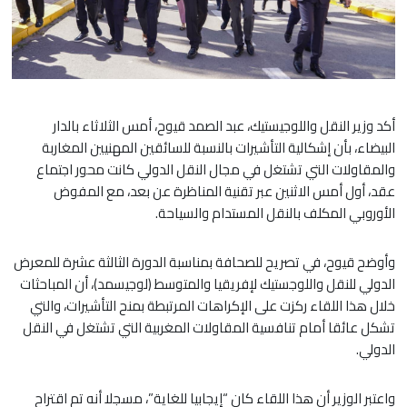
أكد وزير النقل واللوجيستيك، عبد الصمد قيوح، أمس الثلاثاء بالدار
البيضاء، بأن إشكالية التأشيرات بالنسبة للسائقين المهنيين المغاربة
والمقاولات التي تشتغل في مجال النقل الدولي كانت محور اجتماع
عقد، أول أمس الاثنين عبر تقنية المناظرة عن بعد، مع المفوض
الأوروبي المكلف بالنقل المستدام والسياحة.
وأوضح قيوح، في تصريح للصحافة بمناسبة الدورة الثالثة عشرة للمعرض
الدولي للنقل واللوجستيك لإفريقيا والمتوسط (لوجيسمد)، أن المباحثات
خلال هذا اللقاء ركزت على الإكراهات المرتبطة بمنح التأشيرات، والتي
تشكل عائقا أمام تنافسية المقاولات المغربية التي تشتغل في النقل
الدولي.
واعتبر الوزير أن هذا اللقاء كان “إيجابيا للغاية”، مسجلا أنه تم اقتراح