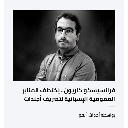
والعيون والدار البيضاء وبني ملال وابن جرير وطنجة وأصيلة،
وذلك في إطار دينامية داخلية تهدف لضخ دماء جديدة
والاستعانة بكفاءات أمنية شابة ومتمرسة، […]
فرانسيسكو كاريون.. يَختطِف المنابر
العمومية الإسبانية لتصريف أجندات
معادية للمغرب
بواسطة أحداث. أنفو