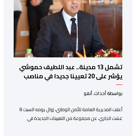
تشمل 13 مدينة.. عبد اللطيف حموشي
يؤشر على 20 تعيينا جديدا في مناصب
المسؤولية بمصالح الأمن الوطني
بواسطة أحداث. أنفو
أعلنت المديرية العامة للأمن الوطني، زوال يومه السبت 8
غشت الجاري، عن مجموعة من التعيينات الجديدة في
مناصب المسؤولية بمصالح لا ممركزة للأمن الوطني بمدن
الناظور ومراكش وأكادير وتيكيوين والعروي وأسفي ووجدة