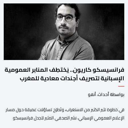
ممركزة للأمن الوطني بمدن الناظور ومراكش وأكادير وتيكيوين
والعروي وأسفي ووجدة والعيون والدار البيضاء وبني ملال وابن جرير
وطنجة وأصيلة، وذلك في إطار دينامية داخلية تهدف لضخ دماء جديدة
والاستعانة بكفاءات أمنية شابة ومتمرسة، […]
فرانسيسكو كاريون.. يَختطِف المنابر العمومية
الإسبانية لتصريف أجندات معادية للمغرب
بواسطة أحداث. أنفو
في خطوة تثير الكثير من الاستغراب، وتَطرَح تساؤلات عميقة حول مسار
الإعلام العمومي الإسباني، نشر الصحفي المثير للجدل فرانسيسكو
كاريون مقالاً مطولاً ومتحيزاً على بوابة مؤسسة الإذاعة والتلفزيون