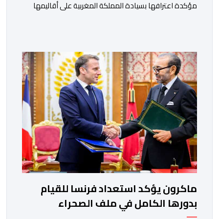
مؤكدة اعترافها بسيادة المملكة المغربية على أقاليمها
الجنوبية. وتم الإعلان عن هذا الموقف الجديد، أمس
الجمعة، خلال لقاء بين وزير الشؤون الخارجية والتعاون
الافريقي والمغاربة المقيمين بالخارج، ناصر بوريطة، ونائب
رئيس جمهورية كولومبيا، خوسيه مانويل ريستريبو، بحضور
وزير العلاقات الخارجية عمر بولا إسكوبار. وبهذه المناسبة،
أكد السيد […]
ماكرون يؤكد استعداد فرنسا للقيام
بدورها الكامل في ملف الصحراء