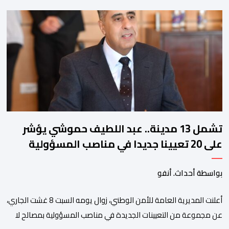
الجرائد والمواقع الالكترونية بخصوص الوضعية الصحية للسجين محمد
زيان، المعتقل بالمؤسسة ذاتها، وذلك لتنوير الرأي العام بالحقائق
والمعطيات الدقيقة.واوضحت إدارة المؤسسة السجنية أن المعني
بالأمر يستفيد منذ إيداعه من تتبع طبي منتظم ومستمر وفقا […]
تشمل 13 مدينة.. عبد اللطيف حموشي يؤشر
على 20 تعيينا جديدا في مناصب المسؤولية
بمصالح الأمن الوطني
بواسطة أحداث. أنفو
أعلنت المديرية العامة للأمن الوطني، زوال يومه السبت 8 غشت الجاري،
عن مجموعة من التعيينات الجديدة في مناصب المسؤولية بمصالح لا