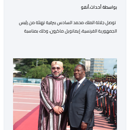
بواسطة أحداث.أنفو
توصل جلالة الملك محمد السادس ببرقية تهنئة من رئيس
الجمهورية الفرنسية، إيمانويل ماكرون، وذلك بمناسبة
الذكرى السابعة والعشرين لتربعه على العرش، حيث أعرب
فيها عن تمنياته لجلالة الملك بالصحة والسعادة والتوفيق،
مجددا التعبير لجلالته عن مشاعر الصداقة العميقة والمتينة
التي تكنها فرنسا وشعبها للمغرب وللشعب المغربي. وقال
الرئيس الفرنسي “لا يساورني أي شك في أن […]