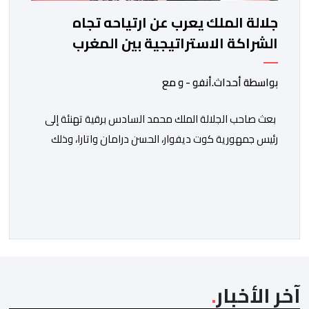
جلالة الملك يعرب عن ارتياحه تجاه
الشراكة الاستراتيجية بين المغرب
والكوت ديفوار
بواسطة أحداث.أنفو - و مع
بعث صاحب الجلالة الملك محمد السادس برقية تهنئة إلى
رئيس جمهورية كوت ديفوار، الحسن درامان واتارا، وذلك
بمناسبة العيد الوطني لبلاده. وأعرب جلالة الملك، في هذه
البرقية، عن تهانئه الحارة للسيد واتارا، مقرونة بأصدق
متمنيات جلالته بموصول التقدم والازدهار للشعب الإيفواري.
ومما جاء في برقية جلالة الملك “لقد تمكنت المملكة
المغربية وجمهورية كوت ديفوار، بحكم […]
آخر الأخبار