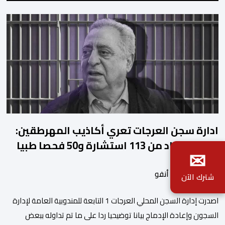
ادارة سجن العرجات تعري أكاذيب المهرطقين:
زيان استفاد من 113 استشارة و50 فحصا طبيا
✉
بواسطة أحداث. أنفو
شترك الآن
اصدرت إدارة السجن المحلي العرجات 1 التابعة للمندوبية العامة لإدارة
السجون وإعادة الإدماج بيانا توضيحيا ردا على ما تم تداوله ببعض