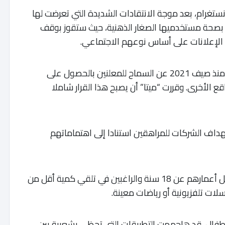
انستغرام، بعد موجة الانتقادات الشديدة التي تعرضت لها
را بصحة مستخدميها الصغار الذهنية، حيث ستقوز بوقف
 الإعلانات على أساس نوعهم الاجتماعي.
وكانت الشركة التي يرأسها مارك زاكربرغ، توقفت منذ صيف 2021 عن السماح للمعلنين بالحصول على
 الأخرى. وقررت “ميتا” أن يصبح هذا القرار شاملا
داف الشركات للمراهقين استنادا إلى اهتماماتهم
وتعتزم المجموعة أيضا تسهيل الخطوات لم ن تقل أعمارهم عن 18 سنة والراغبين في تلقي كمية أقل من
ات تلفزيونية أو رياضات معينة.
أطفال، قد هاجمهت التطبيقات التي تحظى بشعبية بين