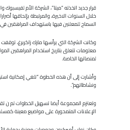
قرار جديد اتخذته “ميتا”، الشركة الأم لفيسبوك و
خلال السنوات الاخيرة، والمرتبطة بإلحاقها أضرا
السماح للمعلنين فيها باستهداف المراهقين في
معلومات تتعلق بتاريخ استخدام المراهقين المواقع
لمنصاتها الخاصة.
وأشارت إلى أن هذه الخطوة “تلغي إمكانية استه
ونشاطاتهم”.
الإعلانات المتمحورة على مواضيع معينة كمسلسل
وكان نواب أميركيون وجمعيات معنية بحماية ال