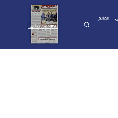
ي
العالم
تصفح عدد 22 أبريل