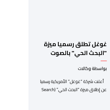
غوغل تطلق رسميا ميزة
"البحث الحي" بالصوت
والكاميرا
بواسطة وكالات
أعلنت شركة “غوغل” الأمريكية رسميا
عن إطلاق ميزة “البحث الحي” (Search
Live) عالميا، وهي تقنية مبتكرة تدمج بين
الرؤية الحاسوبية ومعالجة الصوت الفورية