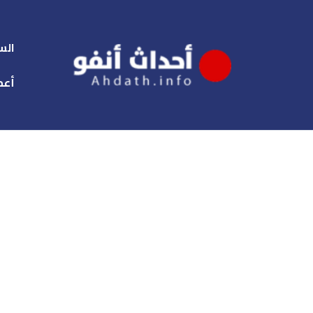
الس
أعم