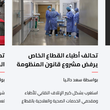
تحالف أطباء القطاع الخاص
تط
يرفض مشروع قانون المنظومة
ال
المعلوماتية الصحية الوطنية
ال
بواسطة سعد دالـيا
بوا
المندمجة
استغرب بشكل كبير الإتلاف النقابي للأطباء
شهد
ومقدمي الخدمات الصحية والعلاجية بالقطاع
لعش
الخاص مصادقة الحكومة على مشروع قانون رقم
على