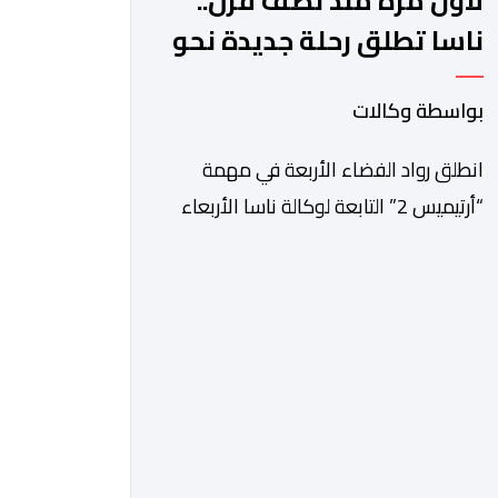
لأول مرة منذ نصف قرن..
ناسا تطلق رحلة جديدة نحو
القمر
بواسطة وكالات
انطلق رواد الفضاء الأربعة في مهمة
“أرتيميس 2” التابعة لوكالة ناسا الأربعاء
في رحلة تجريبية تستغرق عشرة أيام نحو
مدار القمر، تمهيدا للعودة إلى سطحه
عام 2028. وقال جاريد آيزكمان، رئيس
وكالة الفضاء الأميركية الذي عينه الرئيس
دونالد ترامب، في مؤتمر صحافي عقب
الإطلاق “بعد توقف قصير دام 54 عاما،
تستأنف ناسا مهمتها لإرسال رواد […]