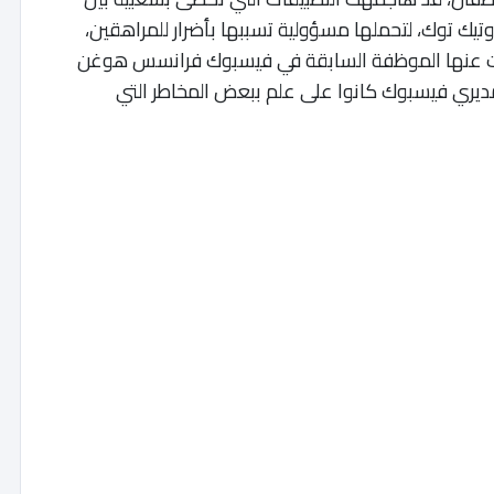
ك توك، لتحملها مسؤولية تسببها بأضرار للمراهقين،
فت عنها الموظفة السابقة في فيسبوك فرانسس هوغن
هر أن مديري فيسبوك كانوا على علم ببعض المخاطر التي