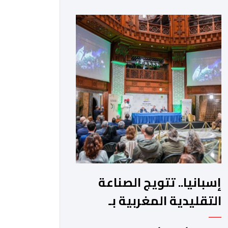
لتغيير طريقة تفاعل المستخدمين مع
محرك البحث التقليدي. وأوضحت الشركة
تأتي هذه الخطوة كجزء من استراتيجية
“غوغل” الشاملة لتعميم تطبيقات الذكاء
الاصطناعي التوليدي في تفاصيل الحياة
اليومية. وتعتمد الميزة الجديدة على […]
إسبانيا.. تتويج الصناعة
التقليدية المغربية بـ
"جائزة ديموفيلو"