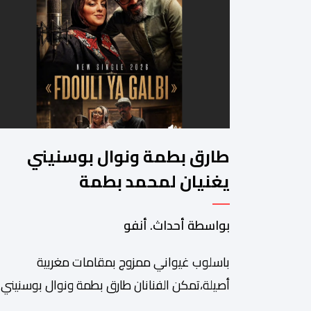
طارق بطمة ونوال بوسنيني
يغنيان لمحمد بطمة
بواسطة أحداث. أنفو
باسلوب غيواني ممزوج بمقامات مغربية
أصيلة،تمكن الفنانان طارق بطمة ونوال بوسنيني
من نفض الغبار عن زجلية جميلة،كتبها ولحنها