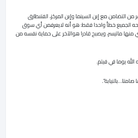
 من التضامن مع إبن السينما وإبن المركز، الفتىطارق
حه الجميع خطأ واحدا فقط: هو أنه لايعرفمن أي سوق
ري منها ماتيسر، ويصبح قادرا هوالآخر على حماية نفسه من
له يوما في فيلم.
امتا…بالنيابة”.