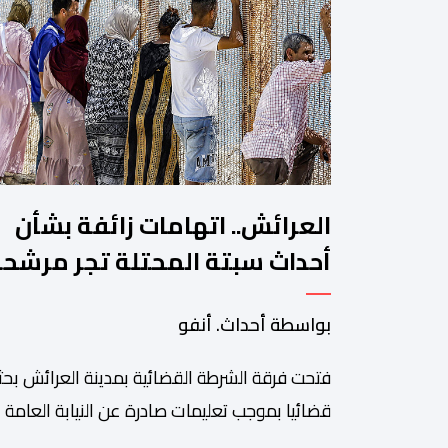
العرائش.. اتهامات زائفة بشأن
أحداث سبتة المحتلة تجر مرشح
للهجرة غير النظامية إلى القضاء
بواسطة أحداث. أنفو
فتحت فرقة الشرطة القضائية بمدينة العرائش بحثا
قضائيا بموجب تعليمات صادرة عن النيابة العامة
المختصة، وذلك على خلفية تصريحات واتهامات