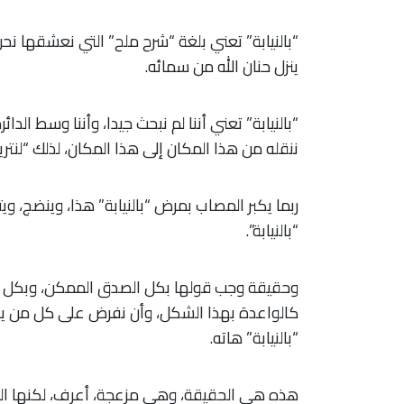
“بالنيابة” تعني بلغة “شرح ملح” التي نعشقها نحن 
ينزل حنان الله من سمائه.
“بالنيابة” تعني أننا لم نبحث جيدا، وأننا وسط الد
ننقله من هذا المكان إلى هذا المكان، لذلك “لنتريث 
ربما يكبر المصاب بمرض “بالنيابة” هذا، وينضج، 
“بالنيابة”.
وحقيقة وجب قولها بكل الصدق الممكن، وبكل ال
كالواعدة بهذا الشكل، وأن نفرض على كل من يؤم
“بالنيابة” هاته.
هذه هي الحقيقة، وهي مزعجة، أعرف، لكنها ال