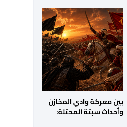
مرحلة جديدة من مساره التنموي، مسلحا
برؤية واضحة وطموحات كبيرة. فمنذ أكثر
من عقدين، وبقيادة صاحب الجلالة الملك
محمد السادس، شهدت المملكة تحولات
عميقة على مختلف المستويات.غير أن
[…]
بين معركة وادي المخازن
وأحداث سبتة المحتلة:
المتغير طبيعة الحرب