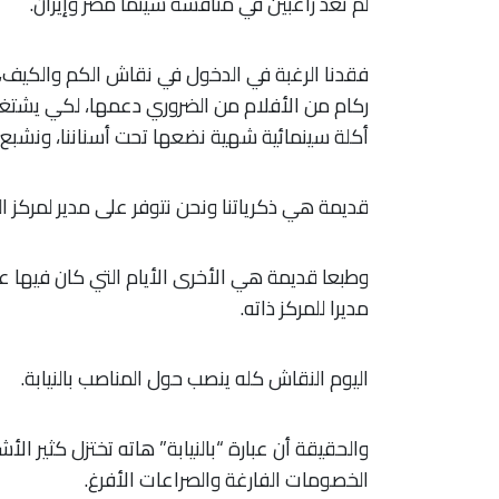
لم نعد راغبين في منافسة سينما مصر وإيران.
فقدنا الرغبة في الدخول في نقاش الكم والكيف، 
ركام من الأفلام من الضروري دعمها، لكي يشتغل
أكلة سينمائية شهية نضعها تحت أسناننا، ونشبع.
قديمة هي ذكرياتنا ونحن نتوفر على مدير لمركز 
وطبعا قديمة هي الأخرى الأيام التي كان فيها عب
مديرا للمركز ذاته.
اليوم النقاش كله ينصب حول المناصب بالنيابة.
والحقيقة أن عبارة “بالنيابة” هاته تختزل كثير الأ
الخصومات الفارغة والصراعات الأفرغ.