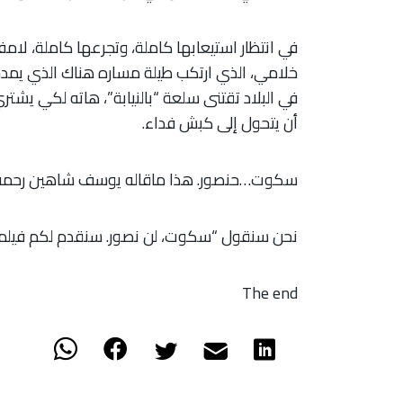
في انتظار استيعابها كاملة، وتجرعها كاملة، لامفر
خلامي، الذي ارتكب طيلة مساره هناك الذي يمد
في البلاد تقتنى سلعة “بالنيابة”، هاته لكي يشت
أن يتحول إلى كبش فداء.
سكوت…حنصور. هذا ماقاله يوسف شاهين رحمه ال
نحن سنقول “سكوت، لن نصور. سنقدم لكم فيلما ص
The end