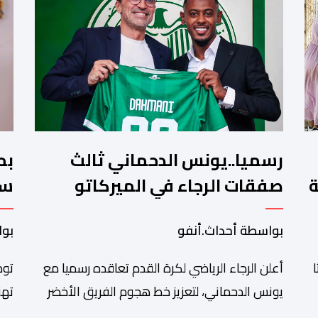
رسميا..يونس الدحماني ثالث
بم
ة
صفقات الرجاء في الميركاتو
سن
الصيفي
تش
بواسطة أحداث.أنفو
بوا
أعلن الرجاء الرياضي لكرة القدم تعاقده رسميا مع
توص
يونس الدحماني، لتعزيز خط هجوم الفريق الأخضر
تهن
خلال فترة الانتقالات الصيفية الحالية. ​ويمتد العقد
شان