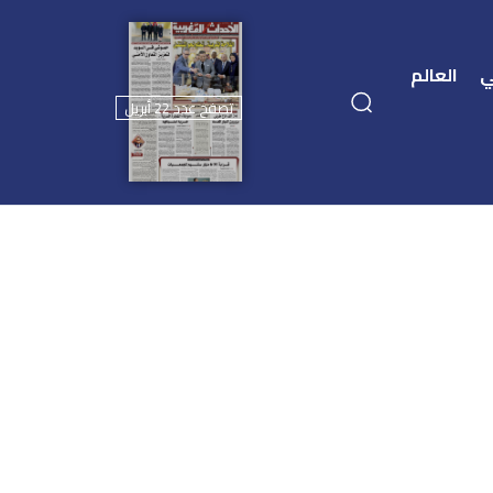
ي
العالم
تصفح عدد 22 أبريل