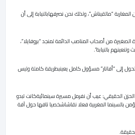
المغاربة “مالقيناش”، ولذلك نحن نصرفهابالنيابة إلى أن
ائرة الصغيرة من أصحاب المناصب الدائمة لمنجد “بروفايلا”،
ولنعينهم بالنيابة”.
ويتحول إلى “أفاتار” مسؤول كامل يعينبطريقة كاملة وليس
حزن الحقيقي: عيب أن نفرمل مسيرة سينمائيةكانت تبدو
ن بالسينما المغربية فعلا نقاشاشخصيا تافها حول آفة
حقيقة.