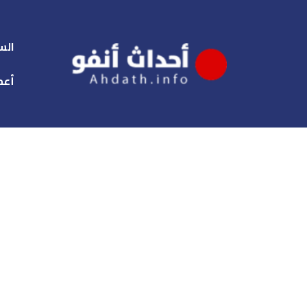
الس
أعم