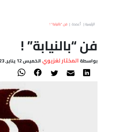
الرئيسية
|
أعمدة
|
فن “بالنيابة” !
فن “بالنيابة” !
المختار لغزيوي
بواسطة
الخميس 12 يناير, 2023 - 10:14