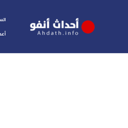
الس
أعم