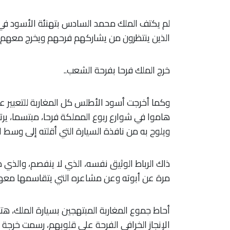
لم يكتف الملك محمد السادس بتهنئة الأسود في 
الذين ينتظرون من يشاركهم فرحهم ويخرج معهم إ
خرج الملك فرحا بفرحة الشعب..
وكما أخرجت أسود الأطلس كل
المغاربة للتعبير 
هاموا في شوارع ربوع المملكة فرحا، مبتسما، ير
ويلوح به من نافذة السيارة التي أقلته إلى وسط ا
ذاك الرباط الوثيق نفسه، الذي لا ينفصم، والذي 
مرة عن أبوته وعن مشاعره التي يتقاسمها معهم
أحاط جموع المغاربة المبتهجين بسيارة الملك، ه
الإنجاز الخرافي الفرحة على قلوبهم، رسمت خرجة