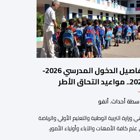
تفاصيل الدخول المدرسي 2026-
2027.. مواعيد التحاق الأطر
لتلاميذ بالمؤسسات التعليمية
سطة أحداث. أنفو
ي وزارة التربیة الوطنیة والتعلیم الأولي والریاضة
ة من أبرزالتظاهرات التراثية بالمغرب، والتي تستقطب سنويا عشاق
 علم كافة الأمھات والآباء وأولیاء الأمور،
تلمیذات والتلامیذ، والأطر الإداریة والتربویة وإلى