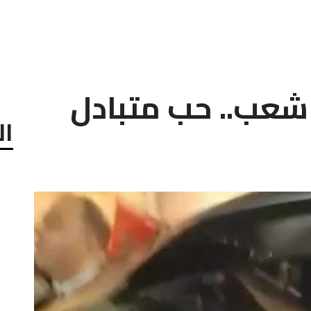
شعب.. حب متبادل
ال