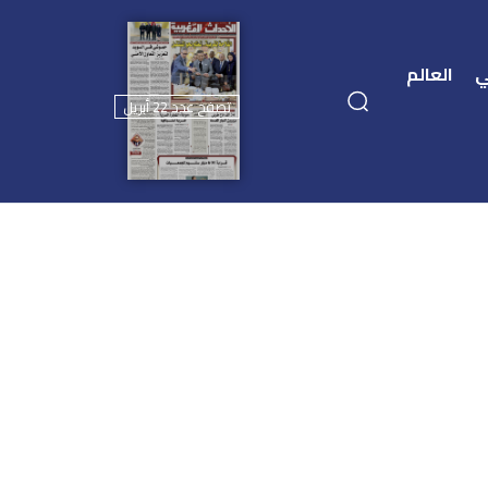
ي
العالم
تصفح عدد 22 أبريل