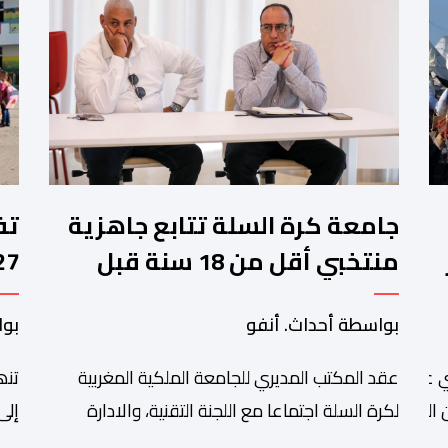
جامعة كرة السلة تتابع جاهزية
منتخبي أقل من 18 سنة قبل
كأس إفريقيا
وا
بواسطة أحداث. أنفو
بوا
عقد المكتب المديري للجامعة الملكية المغربية
تنھ
 عبد الله أمغار،تواصلت عملية إحصاء السربات المشاركة في واحد
التبوريدة،
لكرة السلة اجتماعا مع اللجنة التقنية، والادارة
إلى
التقنية الوطنية خصص لتقييم حصيلة عمل الأشهر
وال