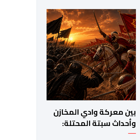
مرحلة جديدة من مساره التنموي، مسلحا
برؤية واضحة وطموحات كبيرة. فمنذ أكثر
من عقدين، وبقيادة صاحب الجلالة الملك
محمد السادس، شهدت المملكة تحولات
عميقة على مختلف المستويات.غير أن
[…]
بين معركة وادي المخازن
وأحداث سبتة المحتلة:
المتغير طبيعة الحرب