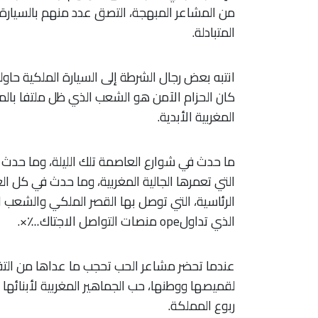
من المشاعر المبهجة، التصق عدد منهم بالسيارة
المتبادلة.
انتبه بعض رجال الشرطة إلى السيارة الملكية حاو
كان الحزام الآمن هو الشعب الذي ظل ملتفا بالم
المغربية الأبدية.
ما حدث في شوارع العاصمة تلك الليلة، وما حدث 
التي تعمرها الجالية المغربية، وما حدث في كل الع
الرئاسية، التي توصل بها القصر الملكي والشعب ا
الذي تداولope منصات التواصل الاجتاك؊×.
عندما تحضر مشاعر الحب تحجب ما عداها من التفا
لقميصها ووطنها، حب الجماهير المغربية لأبنائها ا
ربوع المملكة.