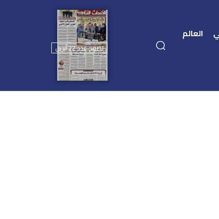
ي
العالم
تصفح عدد 22 أبريل