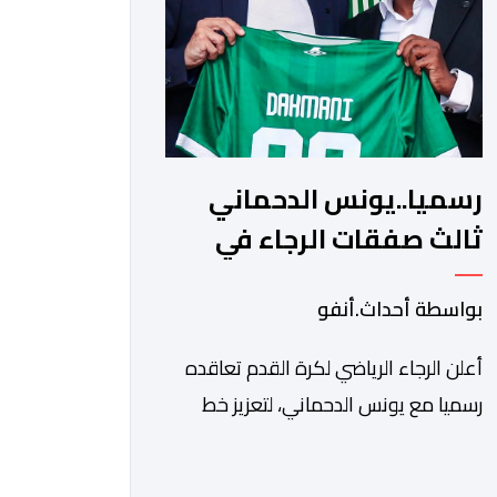
والتعزيز من استقراره الفني […]
رسميا..يونس الدحماني
ثالث صفقات الرجاء في
الميركاتو الصيفي
بواسطة أحداث.أنفو
أعلن الرجاء الرياضي لكرة القدم تعاقده
رسميا مع يونس الدحماني، لتعزيز خط
هجوم الفريق الأخضر خلال فترة
الانتقالات الصيفية الحالية. ​ويمتد العقد