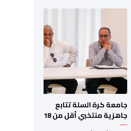
الذي يربط الدحماني بالنسور لعدة سنوات
حتى عام 2030، حيث يعول عليه الطاقم
التقني للرجاء لتقديم الإضافة المرجوة في
المسابقات المحلية والقارية المقبلة. ​وجاء
هذا التعاقد بعد أداء لافت قدمه اللاعب
برفقة اتحاد […]
جامعة كرة السلة تتابع
جاهزية منتخبي أقل من 18
سنة قبل كأس إفريقيا