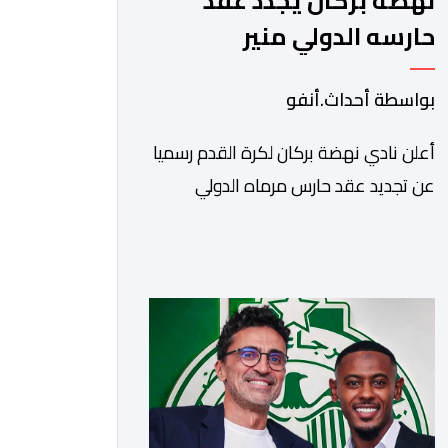
نهضة بركان يجدد عقد
حارسه الدولي منير
المحمدي حتى عام 2028
بواسطة أحداث.أنفو
​أعلن نادي نهضة بركان لكرة القدم رسميا
عن تجديد عقد حارس مرماه الدولي
المغربي منير المحمدي، ليستمر مع
الفريق البرتقالي بعقد يمتد حتى صيف
عام 2028. ​وجاء هذا الإعلان عبر
الحسابات الرسمية للنادي على منصات
التواصل الاجتماعي، مصحوبا بعبارة
“الرحلة مستمرة”، في إشارة إلى رغبة
الإدارة في الحفاظ على ركائز الفريق