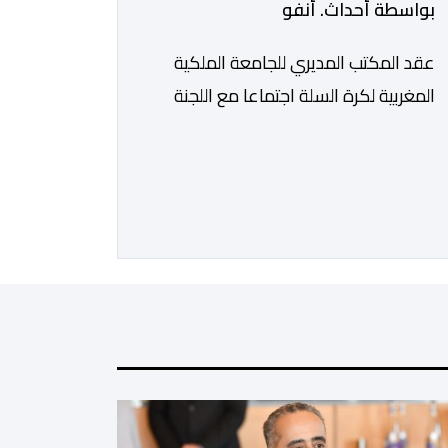
بواسطة أحداث. أنفو
عقد المكتب المديري للجامعة الملكية
المغربية لكرة السلة اجتماعا مع اللجنة
التقنية، والادارة التقنية الوطنية خصص
لتقييم حصيلة عمل الأشهر الثلاثة
الماضية، والوقوف على مختلف المحطات
التي شهدتها المنتخبات الوطنية خلال
الفترة الأخيرة. وشهد الاجتماع تقديم
عرض مفصل حول مشاركة المنتخبين
الوطنيين لأقل من 18 سنة، إناثا وذكورا،
من طرف اللجنة التقنية التي واكبت كل
[…]