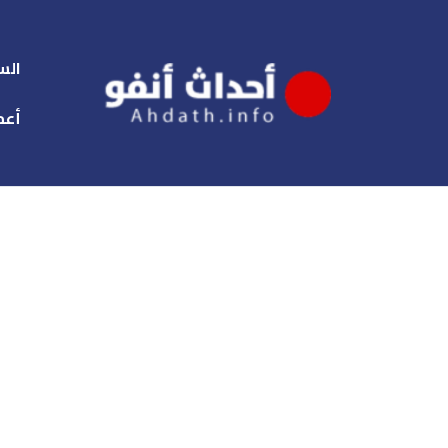
الس
أعم