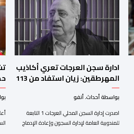
ادارة سجن العرجات تعري أكاذيب
المهرطقين: زيان استفاد من 113
استشارة و50 فحصا طبيا
جد
بواسطة أحداث. أنفو
بوا
بم
اصدرت إدارة السجن المحلي العرجات 1 التابعة
أعل
للمندوبية العامة لإدارة السجون وإعادة الإدماج
بيانا توضيحيا ردا على ما تم تداوله ببعض الجرائد
الج