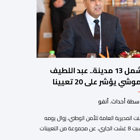
تشمل 13 مدينة.. عبد اللطيف
حموشي يؤشر على 20 تعيينا
يدا في مناصب المسؤولية
سطة أحداث. أنفو
صالح الأمن الوطني
نت المديرية العامة للأمن الوطني، زوال يومه
السبت 8 غشت الجاري، عن مجموعة من التعيينات
ديدة في مناصب المسؤولية بمصالح لا ممركزة