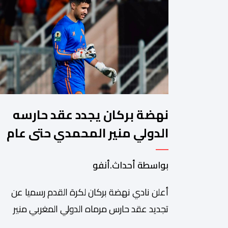
نهضة بركان يجدد عقد حارسه
الدولي منير المحمدي حتى عام
2028
بواسطة أحداث.أنفو
​أعلن نادي نهضة بركان لكرة القدم رسميا عن
تجديد عقد حارس مرماه الدولي المغربي منير
المحمدي، ليستمر مع الفريق البرتقالي بعقد يمتد