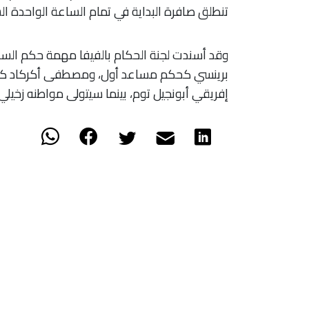
تنطلق صافرة البداية في تمام الساعة الواحدة ا
​وقد أسندت لجنة الحكام بالفيفا مهمة حكم السا
برينسي كحكم مساعد أول، ومصطفى أكركاد كحكم
إفريقي أبونجيل توم، بينما سيتولى مواطنه زخيل