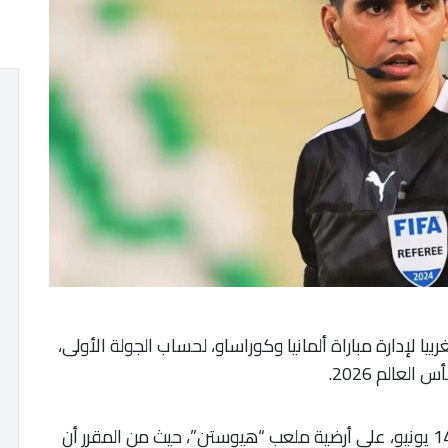
بيا لإدارة مباراة ألمانيا وكوراساو، لحساب الجولة الأولى،
عالم 2026.
​وستجرى المواجهة المذكورة يوم الأحد القادم، 14 يونيو، على أرضية ملعب “هيوستن”، حيث من المقرر أن