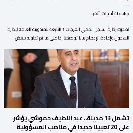
بواسطة أحداث. أنفو
اصدرت إدارة السجن المحلي العرجات 1 التابعة للمندوبية العامة لإدارة
السجون وإعادة الإدماج بيانا توضيحيا ردا على ما تم تداوله ببعض
الجرائد والمواقع الالكترونية بخصوص الوضعية الصحية للسجين محمد
زيان، المعتقل بالمؤسسة ذاتها، وذلك لتنوير الرأي العام بالحقائق
والمعطيات الدقيقة.واوضحت إدارة المؤسسة السجنية أن المعني
بالأمر يستفيد منذ إيداعه من تتبع طبي منتظم ومستمر وفقا […]
تشمل 13 مدينة.. عبد اللطيف حموشي يؤشر
على 20 تعيينا جديدا في مناصب المسؤولية