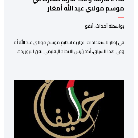
موسم مولاي عبد الله أمغار
بواسطة أحداث. أنفو
في إطارالاستعدادات الجارية لتنظيم موسم مولاي عبد الله أمغار،تو
وفي هذا السياق، أكد رئيس الاتحاد الإقليمي لفن التبوريدة،
سعيد
ولم تخل هذه الدورة من مؤشرات إيجابية على مستوى تنوعالمشاركة،
وتبرز هذه الأرقام الحجم الكبير الذي باتت تعرفه تظاهرةالتبوريدة 
ومن المرتقب أن تعرف فعاليات الموسم إقبالا جماهيريا
واسعا،في ظل الشغف الكبير الذي يحظى به فن التبوريدة، باعتبارهأحد أ