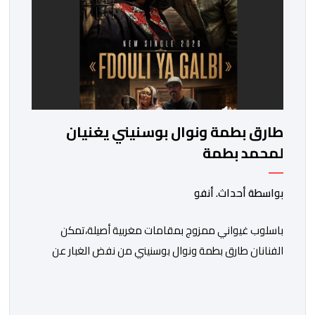
طارق بطمة ونوال بوسنيني يغنيان
لمحمد بطمة
بواسطة أحداث. أنفو
باسلوب غيواني ممزوج بمقامات مغربية أصيلة،تمكن
الفنانان طارق بطمة ونوال بوسنيني من نفض الغبار عن
زجلية جميلة،كتبها ولحنها المرحوم محمد بطمة ،احد اعمدة
مجموعة لمشاهب الشهيرة. الاغنية بعنوان ” فضولي
ياقلبي” ،قام بتوزيعها اسامة باهي،باسلوب سلس وبسيط،