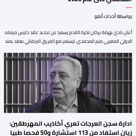
بواسطة أحداث.أنفو
​أعلن نادي نهضة بركان لكرة القدم رسميا عن تجديد عقد حارس مرماه
الدولي المغربي منير المحمدي، ليستمر مع الفريق البرتقالي بعقد يمتد
حتى صيف عام 2028. ​وجاء هذا الإعلان عبر الحسابات الرسمية للنادي
على منصات التواصل الاجتماعي، مصحوبا بعبارة “الرحلة مستمرة”، في
إشارة إلى رغبة الإدارة في الحفاظ على ركائز الفريق والتعزيز من
استقراره الفني […]
ادارة سجن العرجات تعري أكاذيب المهرطقين:
زيان استفاد من 113 استشارة و50 فحصا طبيا