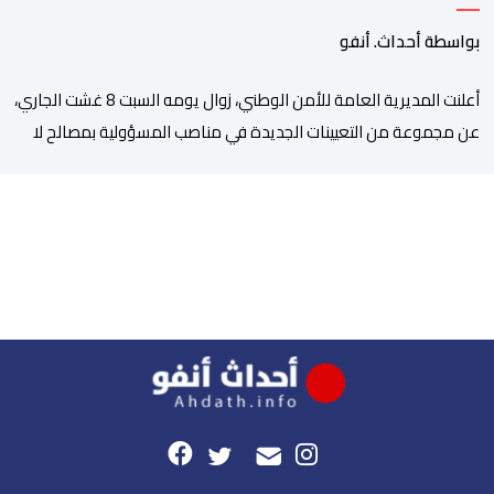
بمصالح الأمن الوطني
بواسطة أحداث. أنفو
أعلنت المديرية العامة للأمن الوطني، زوال يومه السبت 8 غشت الجاري،
عن مجموعة من التعيينات الجديدة في مناصب المسؤولية بمصالح لا
ممركزة للأمن الوطني بمدن الناظور ومراكش وأكادير وتيكيوين
والعروي وأسفي ووجدة والعيون والدار البيضاء وبني ملال وابن جرير
وطنجة وأصيلة، وذلك في إطار دينامية داخلية تهدف لضخ دماء جديدة
والاستعانة بكفاءات أمنية شابة ومتمرسة، […]