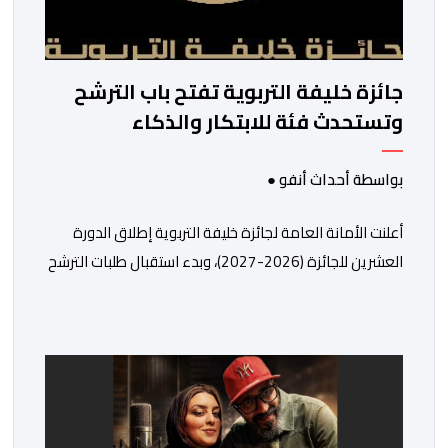
جائزة خليفة التربوية تفتح باب الترشح
وتستحدث فئة للابتكار والذكاء
الاصطناعي
بواسطة أحداث أنفو ●
أعلنت الأمانة العامة لجائزة خليفة التربوية إطلاق الدورة
العشرين للجائزة (2026-2027)، وبدء استقبال طلبات الترشح
إلكترونياً اعتباراً من اليوم وحتى 31 دجنبر 2026. وقال بلاغ
صحافي إن هذه الدوة تكتسب أهمية خاصة لتزامنها مع
مرور عشرين عاماً على انطلاق الجائزة، وتشهد للمرة الأولى
استحداث فئة “الابتكار والذكاء الاصطناعي في التعليم”، إلى
جانب طرح 10 مجالات […]