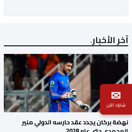
متحكما في الجمل الموسيقية والانتقالات الجميلة..استطاع
الفنانان طارق بطمة ونوال بوسنيني أن يعطيا روحا فريدة
لهذه الاغنية,بفضل أدا […]
آخر الأخبار
✉
شترك الآن
نهضة بركان يجدد عقد حارسه الدولي منير
المحمدي حتى عام 2028