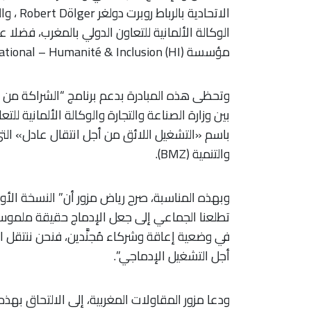
مؤسسة Handicap International – Humanité & Inclusion (HI).
بين وزارة الصناعة والتجارة والوكالة الألمانية للت
باسم «التشغيل اللائق من أجل انتقال عادل» التي أ
والتنمية (BMZ).
وبهذه المناسبة، صرح رياض مزور أن” النسخة ال
تطلعنا الجماعي إلى جعل الإدماج حقيقة ملموسة
في وضعية إعاقة وشركاء مُجنَّدين، فنحن ننتقل 
أجل التشغيل الإدماجي”.
ودعا مزور المقاولات المغربية، إلى الالتحاق بهذه 