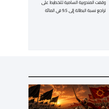
وقفت المندوبية السامية للتخطيط على
تراجع نسبة البطالة إلى 9.5 في المائة
خلال الفصل الثاني من سنة 2026، مقابل
13 في المائة مع متم سنة 2025. لكن
قبل الدخول في تفاصيل التقرير الأخير
للمندوبية السامية للتخطيط، حول سوق
الشغل، يتعين التذكير بأن هذه الأخيرة،
غيرت منهجيتها في احتساب البطالة،
معتمدة جيلا جديدا من البحوث فيما […]