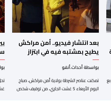
بعد انتشار فيديو.. أمن مراكش
بي
يطيح بمشتبه فيه في ابتزاز
سب
ت
سائحين
ال
بواسطة أحداث.أنفو
بوا
بع
تمكنت عناصر الشرطة بولاية أمن مراكش، صباح
تحل
اليوم الأربعاء 5 غشت الجاري، من توقيف شخص
غشت
دة
يشتبه في تورطه في قضية تتعلق بالابتزاز وممارسة
شاه
الإرشاد السياحي بدون رخصة. وكان المشتبه فيه قد
للم