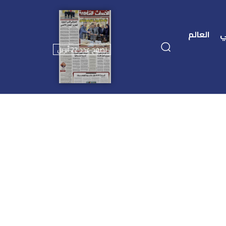
ي
العالم
تصفح عدد 22 أبريل