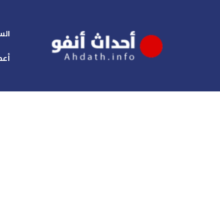
الس
أعم