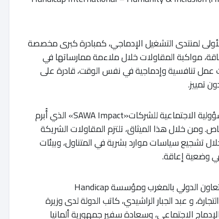
الأولى لمنتدى التشغيل الإدماجي، كمبادرة كبرى مخصصة
قة، مواكبة المقاولات خلال ملاءمة ممارساتها في
يئات عمل تنافسية وإدماجية في نفس الوقت، قادرة على
ن تمييز.
وتم التوقيع أيضا على ميثاق التعهد الخاص بالمسؤولية الاجتماعية للشركات«SAWA Impact» الذي أُبرم
ص. ومن خلال هذا الميثاق، تلتزم المقاولات الشريكة
لال تشجيع سياسات موارد بشرية في المتناول، وبيئات
ي وضعية إعاقة.
وتميز هذا الحدث الذي نظمته الوكالة الألمانية للتعاون الدولي بالمغرب ومؤسسة Handicap
صناعة والتجارة، و عبد الجبار الراشيدي، كاتب الدولة لدى وزيرة
لإدماج الاجتماعي، وسعادة سفير جمهورية ألمانيا