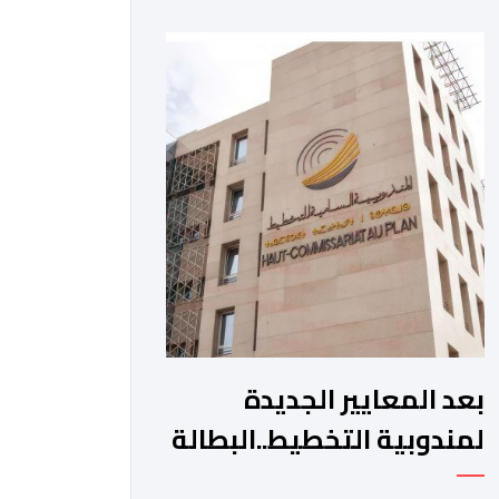
الفترة الممتدة من 16 إلى 31 يوليوز
2026. وأوضحت الوزارة، في بلاغ، أنه “في
إطار الإجراءات المواكبة المتخذة من لدن
الحكومة لفائدة مهنيي قطاع النقل
الطرقي ببلادنا، الرامية إلى الحد من آثار
استمرارية […]
بعد المعايير الجديدة
لمندوبية التخطيط..البطالة
تنخفض إلى 9.5 في المائة