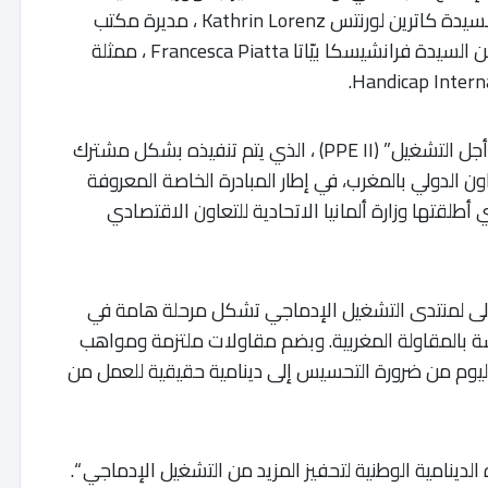
الاتحادية بالرباط روبرت دولغر Robert Dölger ، والسيدة كاترين لورنتس Kathrin Lorenz ، مديرة مكتب
الوكالة الألمانية للتعاون الدولي بالمغرب، فضلا عن السيدة فرانشيسكا بيّاتا Francesca Piatta ، ممثلة
وتحظى هذه المبادرة بدعم برنامج “الشراكة من أجل التشغيل” (PPE II) ، الذي يتم تنفيذه بشكل مشترك
عاون الدولي بالمغرب، في إطار المبادرة الخاصة المعروفة
طلقتها وزارة ألمانيا الاتحادية للتعاون الاقتصادي
أولى لمنتدى التشغيل الإدماجي تشكل مرحلة هامة في
 بالمقاولة المغربية. وبضم مقاولات ملتزمة ومواهب
اليوم من ضرورة التحسيس إلى دينامية حقيقية للعمل من
الدينامية الوطنية لتحفيز المزيد من التشغيل الإدماجي “.