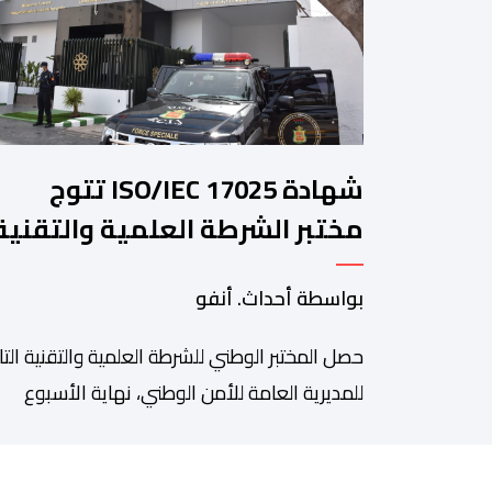
شهادة ISO/IEC 17025 تتوج
مختبر الشرطة العلمية والتقنية
للأمن الوطني في مختلف الخبرا
بواسطة أحداث. أنفو
الجنائية
حصل المختبر الوطني للشرطة العلمية والتقنية التا
للمديرية العامة للأمن الوطني، نهاية الأسبوع
المنصرم، على شهادة الاعتماد والمطابقة والجو
بالمعيار الدولي “ISO/CEI 17025″، وذلك في