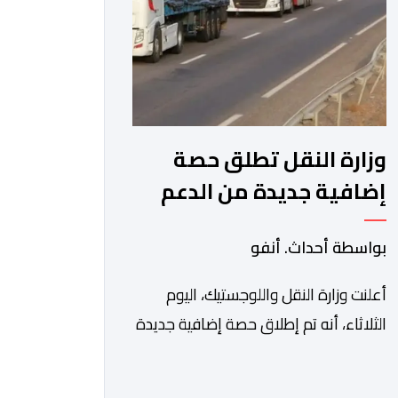
اقتصادية غير مسبوقة نتيجة الارتفاع
المستمر في كلفة العملية النقلية، حيث
[…]
وزارة النقل تطلق حصة
إضافية جديدة من الدعم
الاستثنائي المباشر
بواسطة أحداث. أنفو
لمهنيي النقل الطرقي
للأشخاص والبضائع
أعلنت وزارة النقل واللوجستيك، اليوم
الثلاثاء، أنه تم إطلاق حصة إضافية جديدة
من الدعم الاستثنائي المباشر لمهنيي
النقل الطرقي للأشخاص والبضائع، تغطي