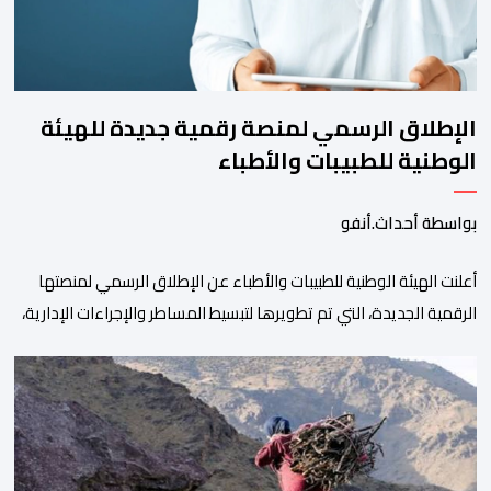
الإطلاق الرسمي لمنصة رقمية جديدة للهيئة
الوطنية للطبيبات والأطباء
بواسطة أحداث.أنفو
أعلنت الهيئة الوطنية للطبيبات والأطباء عن الإطلاق الرسمي لمنصتها
الرقمية الجديدة، التي تم تطويرها لتبسيط المساطر والإجراءات الإدارية،
وتحسين جودة الخدمات المقدمة للأطباء، وتعزيز التواصل بين الأطباء
والمجالس الجهوية للهيئة إلى جانب الهيئة الوطنية. وذكر بلاغ للهيئة أن
هذه المنصة، التي تم إطلاقها في إطار استراتيجيتها الرامية إلى التحديث
والتحول الرقمي، تشكل خطوة مهمة في […]