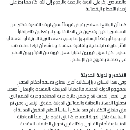
والمعاصي ركز على التوبة والرحمة والرجوع إلى الله أكثر مما ركز على
إصدار الأحكام الإقصائية.
كما أن الواقع المعاصر يفرض فهماً أعمق لهذه القضية. فكثير من
المسلمين الذين يقصرون في الصلاة اليوم لا يفعلون ذلك إنكاراً
لوجوبها أو رفضاً للإسلام، وإنما بسبب ضعف التربية الدينية أو الغفلة أو
التأثر بظروف اجتماعية وثقافية معقدة. ولا شك أن ترك الصلاة ذنب
عظيم، لكن الفرق كبير بين اعتبار الفعل كبيرة من الكبائر وبين الحكم
على صاحبه بالخروج من الإسلام .
التكفير والدولة الحديثة
وفي هذا السياق تبرز إشكالية أخرى تتعلق بعلاقة أحكام التكفير
بمفهوم الدولة الحديثة. فالقضايا المرتبطة بالعقيدة والإيمان أصبحت
في العصر الحديث تندرج ضمن دائرة حرية المعتقد وحرية الضمير التي
تكفلها الدساتير الوطنية والمواثيق الدولية لحقوق الإنسان. ومن ثم
فإن منطق التكفير لم يعد يشكل أساساً لتنظيم الحقوق المدنية أو
السياسية داخل الدولة المعاصرة، التي تقوم على مبدأ المواطنة
المتساوية أمام القانون. ولذلك فإن تحويل الخلافات العقدية