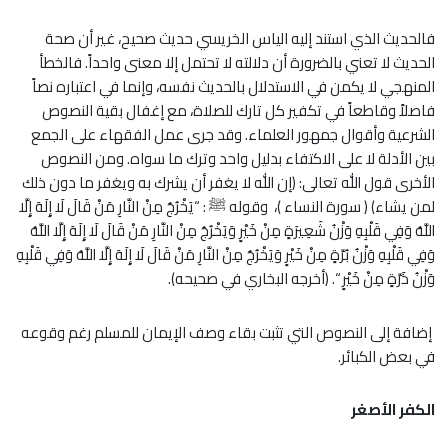
فالحديث الذي استند إليه الياس الخريسي حديث صحيح، غير أن صحة
الحديث لا تعني بالضرورة أن دلالته لا تحتمل إلا معنى واحداً. فالخطأ
المنهجي لا يكمن في الاستدلال بالحديث نفسه، وإنما في اعتباره نصاً
فاصلاً وقاطعاً في تكفير كل تارك للصلاة، مع إغفال بقية النصوص
الشرعية وأقوال جمهور العلماء. وقد جرى عمل الفقهاء على الجمع
بين الأدلة لا على الاكتفاء بدليل واحد وترك ما سواه. ومن النصوص
الأخرى قول الله تعالى: ﴿إن الله لا يغفر أن يشرك به ويغفر ما دون ذلك
لمن يشاء﴾ ( سورة النساء )، وقوله ﷺ : “يَخْرُجُ مِنْ النَّارِ مَنْ قَالَ لَا إِلَهَ إِلَّا
اللَّهُ وَفِي قَلْبِهِ وَزْنُ شَعِيرَةٍ مِنْ خَيْرٍ وَيَخْرُجُ مِنْ النَّارِ مَنْ قَالَ لَا إِلَهَ إِلَّا اللَّهُ
وَفِي قَلْبِهِ وَزْنُ بُرَّةٍ مِنْ خَيْرٍ وَيَخْرُجُ مِنْ النَّارِ مَنْ قَالَ لَا إِلَهَ إِلَّا اللَّهُ وَفِي قَلْبِهِ
وَزْنُ ذَرَّةٍ مِنْ خَيْرٍ “. (أخرجه البخاري في صحيحه).
إضافة إلى النصوص التي تثبت بقاء وصف الإيمان للمسلم رغم وقوعه
في بعض الكبائر.
الكفر الأصغر