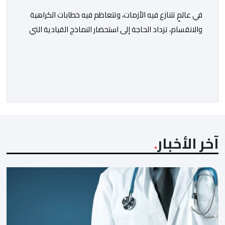
في عالمٍ تتنازع فيه الأزمات، وتتعاظم فيه خطابات الكراهية
والانقسام، تزداد الحاجة إلى استحضار النماذج القيادية التي
جعلت من الحكمة والحوار والسلام أساسًا في بناء الدولة
والإنسان. ومن هذا المنطلق يأتي الإصدار الجديد للمؤلف
الصادق أحمد العثماني، تحت عنوان “الملك محمد السادس..
ملك السلام والإنسانية”، ليقدم قراءة فكرية وتحليلية في
تجربة ملكٍ استطاع أن يجعل […]
آخر الأخبار