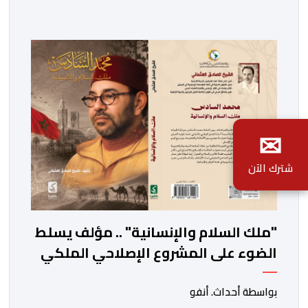
الملك على عرش أسلافه المنعمين؛ فهو مناسبة تتجدد فيها
معاني الوفاء والالتحام بين العرش والشعب، ويُستحضر من
خلالها واحد من أعرق النظم السياسية في العالم الإسلامي،
وهو نظام البيعة […]
✉
شترك الآن
"ملك السلام والإنسانية" .. مؤلف يسلط
الضوء على المشروع الإصلاحي الملكي
بواسطة أحداث. أنفو