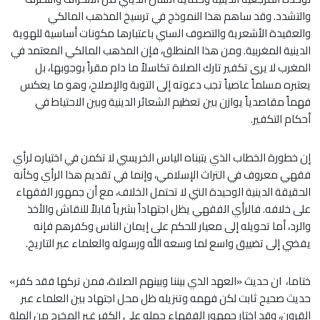
والتشدد. وقد ساهم هذا النموذج في ترسيخ المذهب المالكي
والعقيدة الأشعرية والتصوف السني باعتبارها مكونات أساسية للهوية
الدينية المغربية. ومن هذا المنطلق، فإن المذهب المالكي المعتمد في
المغرب لا يرى تكفير تارك الصلاة تكاسلاً ما دام مقراً بوجوبها، بل
يعتبره مسلماً عاصياً تجب دعوته إلى التوبة والإصلاح، وهو ما يعكس
فهماً مقاصدياً يوازن بين تعظيم الشعائر الدينية وبين الاحتياط في
أحكام التكفير.
إن خطورة الخطاب الذي يتبناه الياس الخريسي لا تكمن في اختياره لرأي
فقهي معروف في التراث الإسلامي، وإنما في تقديم هذا الرأي وكأنه
الحقيقة الدينية الوحيدة التي لا تحتمل الخلاف، مع أن جمهور الفقهاء
على خلافه. فالرأي الفقهي يظل اجتهاداً بشرياً قابلاً للنقاش والأخذ
والرد، أما تحويله إلى معيار للحكم على إيمان الناس وكفرهم فإنه
يفضي إلى تضييق واسع لما وسعه الله ورسوله والعلماء عبر التاريخ.
ختاما، ان حديث «العهد الذي بيننا وبينهم الصلاة، فمن تركها فقد كفر»
حديث صحيح ثابت لكن فهمه وتنزيله ظل محل اجتهاد بين العلماء عبر
القرون، وقد اختار جمهور الفقهاء حمله على الكفر غير المخرج من الملة