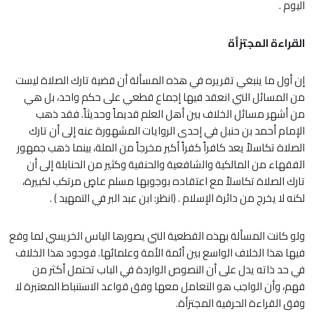
اليوم .
القراءة المجتزأة
إن أول ما ينبغي تقريره في هذه المسألة أن قضية تارك الصلاة ليست
من المسائل التي انعقد فيها إجماع قطعي على حكم واحد، بل هي
من أشهر مسائل الخلاف بين أهل العلم قديماً وحديثاً. فقد ذهب
الإمام أحمد بن حنبل في إحدى الروايات المشهورة عنه إلى أن تارك
الصلاة تكاسلاً يعد كافراً كفراً أكبر مخرجاً من الملة، بينما ذهب جمهور
الفقهاء من المالكية والشافعية والحنفية وكثير من الحنابلة إلى أن
تارك الصلاة تكاسلاً مع اعتقاده بوجوبها مسلم عاصٍ مرتكب لكبيرة،
لكنه لا يخرج من دائرة الإسلام . (انظر: ابن عبد البر في التمهيد ) .
ولو كانت المسألة بهذه القطعية التي يصورها الياس الخريسي لما وقع
فيها هذا الخلاف الواسع بين أئمة الأمة وعلمائها. فوجود هذا الخلاف
في حد ذاته يدل على أن النصوص الواردة في الباب تحتمل أكثر من
فهم، وأن الواجب هو التعامل معها وفق قواعد الاستنباط المعتبرة لا
وفق القراءة الحرفية المجتزأة.