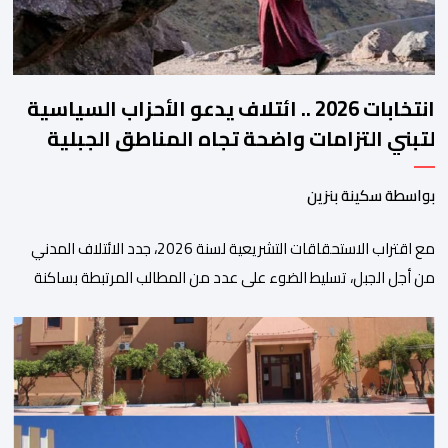
انتخابات 2026 .. ائتلاف يدعو الأحزاب السياسية
لتبني التزامات واضحة تجاه المناطق الجبلية
بواسطة سكينة بنزين
مع اقتراب الاستحقاقات التشريعية لسنة 2026، جدد الائتلاف المدني
من أجل الجبل، تسليط الضوء على عدد من المطالب المرتبطة بساكنة
المناطق الجبلية. وفي هذا السياق، أطلق الائتلاف مذكرة مطلبية، دعا
فيها الأحزاب السياسية، إلى ادراج 10 التزامات ضمن برامجها الانتخابية
المنتظرة، في إطار تعاقد سياسي مع المناطق الجبلية والانتقال من
الوعود الانتخابية إلى التزامات عملية […]