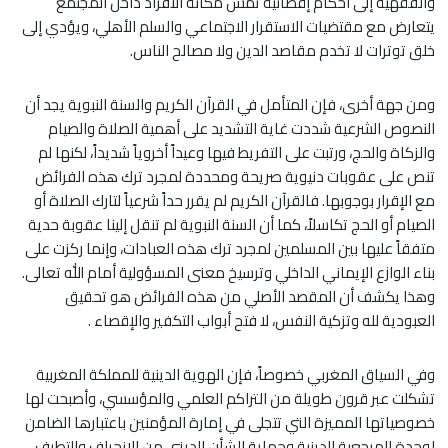
والفقهية إلى أحكام إقصائية تمس مكانة الأفراد داخل المجتمع
يتعارض مع مقتضيات الاستقرار الاجتماعي والسلم الأهلي، ويؤدي إلى
خلق توترات لا تخدم مقاصد الدين ولا مصالح الناس.
ومن جهة أخرى، فإن المتأمل في القرآن الكريم والسنة النبوية يجد أن
النصوص الشرعية شددت غاية التشديد على أهمية الصلاة والصيام
والزكاة والحج، ورتبت على التفريط فيها وعيداً أخروياً شديداً، لكنها لم
تنص على عقوبات دنيوية صريحة ومحددة لمجرد ترك هذه الفرائض
مع الإقرار بوجوبها. فالقرآن الكريم لم يقرر حداً شرعياً لتارك الصلاة أو
الصيام أو الحج تكاسلاً، كما أن السنة النبوية لم تنقل إلينا عقوبة حدية
متفقاً عليها بين المسلمين لمجرد ترك هذه العبادات، وإنما ركزت على
بناء الوازع الإيماني الداخلي وترسيخ معنى المسؤولية أمام الله تعالى.
وهذا يكشف أن المقصد الأصلي من هذه الفرائض هو تحقيق
العبودية لله وتزكية النفس، لا فتح أبواب التكفير والإقصاء .
وفي السياق المغربي خصوصاً، فإن الهوية الدينية للمملكة المغربية
تشكلت عبر قرون طويلة من التراكم العلمي والمؤسسي، وأصبحت لها
خصوصياتها المميزة التي تتجلى في إمارة المؤمنين باعتبارها الضامن
لوحدة المرجعية الدينية وحماية الشأن الديني من الانحراف والتطرف