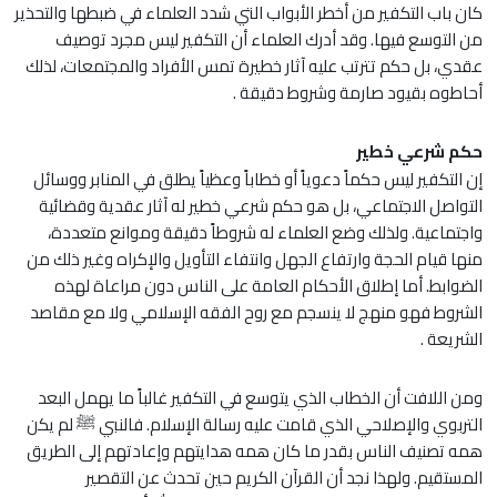
كان باب التكفير من أخطر الأبواب التي شدد العلماء في ضبطها والتحذير
من التوسع فيها. وقد أدرك العلماء أن التكفير ليس مجرد توصيف
عقدي، بل حكم تترتب عليه آثار خطيرة تمس الأفراد والمجتمعات، لذلك
أحاطوه بقيود صارمة وشروط دقيقة .
حكم شرعي خطير
إن التكفير ليس حكماً دعوياً أو خطاباً وعظياً يطلق في المنابر ووسائل
التواصل الاجتماعي، بل هو حكم شرعي خطير له آثار عقدية وقضائية
واجتماعية. ولذلك وضع العلماء له شروطاً دقيقة وموانع متعددة،
منها قيام الحجة وارتفاع الجهل وانتفاء التأويل والإكراه وغير ذلك من
الضوابط. أما إطلاق الأحكام العامة على الناس دون مراعاة لهذه
الشروط فهو منهج لا ينسجم مع روح الفقه الإسلامي ولا مع مقاصد
الشريعة .
ومن اللافت أن الخطاب الذي يتوسع في التكفير غالباً ما يهمل البعد
التربوي والإصلاحي الذي قامت عليه رسالة الإسلام. فالنبي ﷺ لم يكن
همه تصنيف الناس بقدر ما كان همه هدايتهم وإعادتهم إلى الطريق
المستقيم. ولهذا نجد أن القرآن الكريم حين تحدث عن التقصير