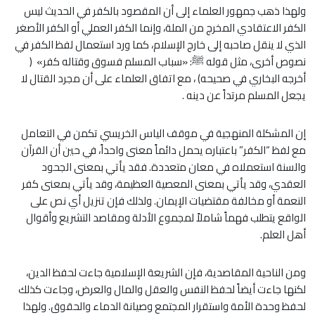
ولهذا ذهب جمهور العلماء إلى أن المقصود بالكفر في الحديث ليس
الكفر الاعتقادي المخرج من الملة، وإنما الكفر العملي أو الكفر الأصغر
الذي لا ينقل صاحبه إلى خارج الإسلام، كما ورد استعمال لفظ الكفر في
نصوص أخرى، مثل قوله ﷺ: «سباب المسلم فسوق وقتاله كفر» (
أخرجه البخاري في صحيحه) ، مع اتفاق العلماء على أن مجرد القتال لا
يجعل المسلم مرتداً عن دينه .
إن المشكلة المنهجية في موقف الياس الخريسي تكمن في التعامل
مع لفظ “الكفر” باعتباره يحمل دائماً معنى واحداً، في حين أن القرآن
والسنة استعملاه في معان متعددة. فقد يأتي بمعنى الجحود
العقدي، وقد يأتي بمعنى المعصية العظيمة، وقد يأتي بمعنى كفر
النعمة أو مخالفة مقتضيات الإيمان. ولذلك فإن تنزيل أي نص على
الواقع يتطلب فهماً شاملاً لمجموع الأدلة ومقاصد التشريع وأقوال
أهل العلم.
ومن الناحية المقاصدية، فإن الشريعة الإسلامية جاءت لحفظ الدين،
لكنها جاءت أيضاً لحفظ النفس والعقل والمال والعرض، وجاءت كذلك
لحفظ وحدة الأمة واستقرار المجتمع وصيانة الدماء والحقوق. ولهذا