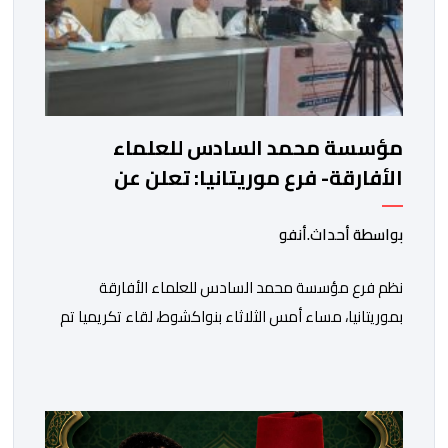
مؤسسة محمد السادس للعلماء
الأفارقة- فرع موريتانيا: تعلن عن
المتأهلين في مسابقة المخطوطات
والوثائق الإسلامية – الإفريقية
بواسطة أحداث.أنفو
نظم فرع مؤسسة محمد السادس للعلماء الأفارقة
بموريتانيا، مساء أمس الثلاثاء بنواكشوط، لقاء تكريميا تم
خلاله الإعلان عن المتأهلين في مسابقة المؤسسة
للمخطوطات والوثائق وبحوث الذاكرة التراثية الإسلامية –
الإفريقية. وجرت هذه المسابقة التي بلغت دورتها الثالثة في
ثلاثة أصناف تهم الكتب المخطوطة والمصاحف المخطوطة