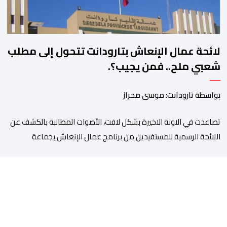
لائحة عمال الإنعاش بتارودانت تتحول إلى مطلب
شعبي ملح.. فمن يجيب؟.
بواسطة تارودانت: موسى محراز
تصاعدت في الاونة الاخيرة بشكل لافت، الأصوات المطالبة بالكشف عن
اللائحة الرسمية للمستفيدين من برنامج عمال الإنعاش بجماعة
تارودانت، بعد أن تحول الملف إلى واحد من أكثر المواضيع إثارة للنقاش
داخل المدينة وعلى منصات التواصل الاجتماعي، وسط دعوات متزايدة
إلى اعتماد مبدأ الشفافية وربط المسؤولية بالمحاسبة. فبعد خروج عبد
الكبير بن طوطو، ثم شخص اخر […]