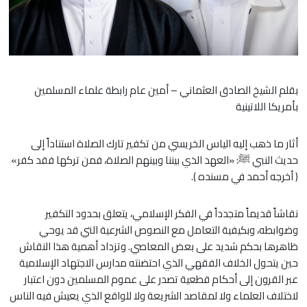
بقلم الشيخ الصادق العثماني – أمين عام رابطة علماء المسلمين
بأمريكا اللاتينية
أثار ما ذهب إليه الياس الخريسي من تكفير تارك الصلاة استناداً إلى
حديث النبي ﷺ: «العهد الذي بيننا وبينهم الصلاة، فمن تركها فقد كفر»
( أخرجه أحمد في مسنده ).
نقاشاً قديماً متجدداً في الفكر الإسلامي، يتعلق بحدود التكفير
وضوابطه، وبكيفية التعامل مع النصوص الشرعية التي قد يوحي
ظاهرها بحكم شديد على بعض المعاصي. وتزداد أهمية هذا النقاش
حين يتحول الخلاف الفقهي الذي احتضنته مدارس الاجتهاد الإسلامية
عبر القرون إلى أحكام قطعية تصدر على عموم المسلمين دون اعتبار
لاختلاف العلماء ولا لمقاصد الشريعة ولا للواقع الذي يعيش فيه الناس