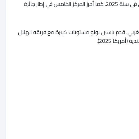
لكرة القدم “كاف”، لأفضل حارس مرمى إفريقي في سنة 2025. كما أحرز المركز الخامس في إطار جائزة
ربي، قدم ياسين بونو مستويات كبيرة مع فريقه الهلال
مريكا 2025).