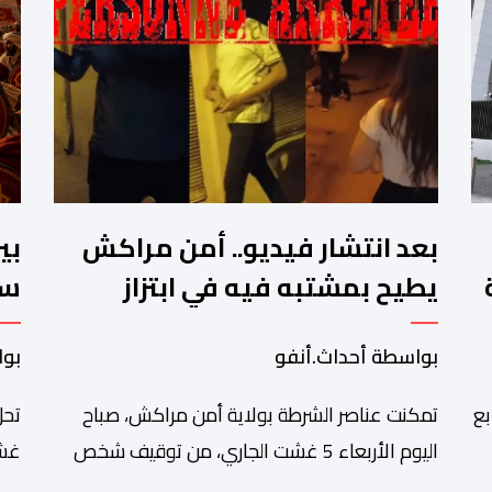
بعد انتشار فيديو.. أمن مراكش
بي
يطيح بمشتبه فيه في ابتزاز
سب
ت
سائحين
ال
بواسطة أحداث.أنفو
بوا
بع
تمكنت عناصر الشرطة بولاية أمن مراكش، صباح
تحل
اليوم الأربعاء 5 غشت الجاري، من توقيف شخص
غشت
دة
يشتبه في تورطه في قضية تتعلق بالابتزاز وممارسة
شاه