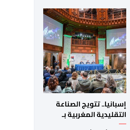
لتغيير طريقة تفاعل المستخدمين مع
محرك البحث التقليدي. وأوضحت الشركة
تأتي هذه الخطوة كجزء من استراتيجية
“غوغل” الشاملة لتعميم تطبيقات الذكاء
الاصطناعي التوليدي في تفاصيل الحياة
اليومية. وتعتمد الميزة الجديدة على […]
إسبانيا.. تتويج الصناعة
التقليدية المغربية بـ
"جائزة ديموفيلو"