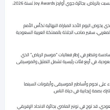
توج الحارس الدولي المغربي ياسين بونو، مساء السبت بالرياض، بجائزة جوي أواردز Joy Awards لسنة 2026،
لذي يخوض اليوم الأحد المباراة النهائية لكأس الأمم
المنتخب الوطني المغربي، سفير صاحب الجلالة بالمملكة العربية السعودية
السادسة وتنظم في إطار فعاليات “موسم الرياض” الذي
لسعودية، في أربع فئات رئيسية تشمل التمثيل والموسيقى
ء على نجوم وأساطير الموسيقى وأيقونات السينما
ترك بصمة إيجابية في حياة الناس.
دي، قد توج في نونبر الماضي بجائزة الاتحاد الإفريقي