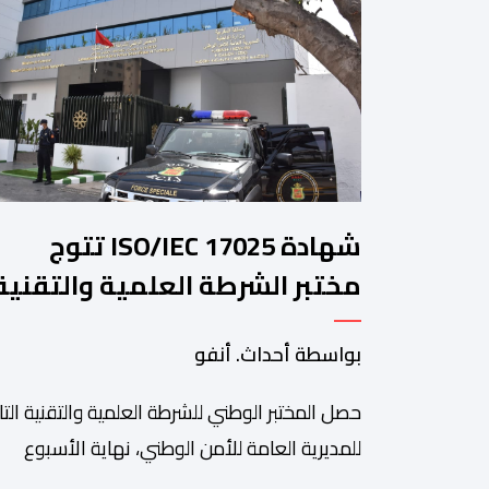
شهادة ISO/IEC 17025 تتوج
مختبر الشرطة العلمية والتقنية
للأمن الوطني في مختلف الخبرا
بواسطة أحداث. أنفو
الجنائية
حصل المختبر الوطني للشرطة العلمية والتقنية التا
للمديرية العامة للأمن الوطني، نهاية الأسبوع
المنصرم، على شهادة الاعتماد والمطابقة والجو