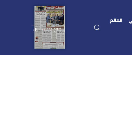
ي
العالم
تصفح عدد 22 أبريل