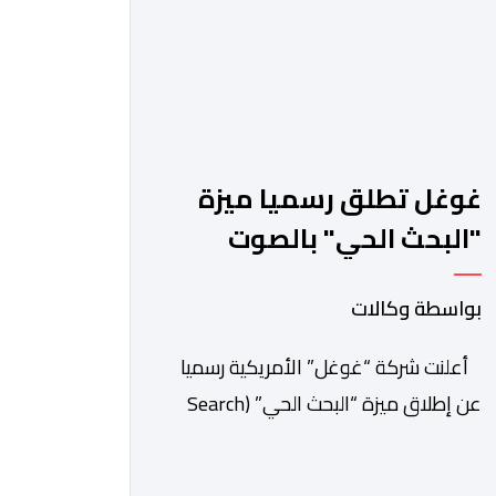
غوغل تطلق رسميا ميزة
"البحث الحي" بالصوت
والكاميرا
بواسطة وكالات
أعلنت شركة “غوغل” الأمريكية رسميا
عن إطلاق ميزة “البحث الحي” (Search
Live) عالميا، وهي تقنية مبتكرة تدمج بين
الرؤية الحاسوبية ومعالجة الصوت الفورية