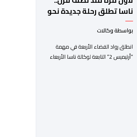
لأول مرة منذ نصف قرن..
ناسا تطلق رحلة جديدة نحو
القمر
بواسطة وكالات
انطلق رواد الفضاء الأربعة في مهمة
“أرتيميس 2” التابعة لوكالة ناسا الأربعاء
في رحلة تجريبية تستغرق عشرة أيام نحو
مدار القمر، تمهيدا للعودة إلى سطحه
عام 2028. وقال جاريد آيزكمان، رئيس
وكالة الفضاء الأميركية الذي عينه الرئيس
دونالد ترامب، في مؤتمر صحافي عقب
الإطلاق “بعد توقف قصير دام 54 عاما،
تستأنف ناسا مهمتها لإرسال رواد […]