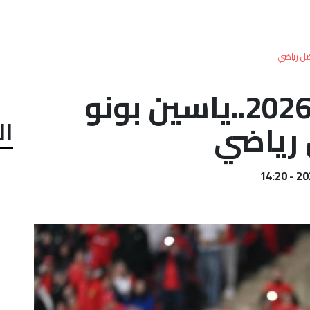
جوائز جوي أواردز 2026..ياسين بونو
ال
 رياضي