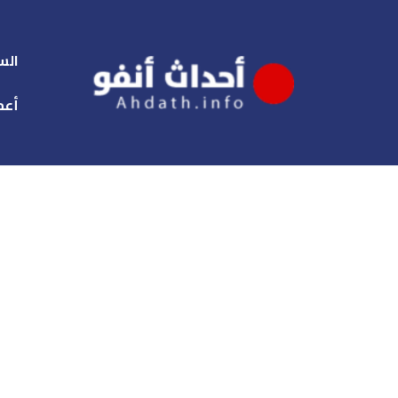
الس
أعم