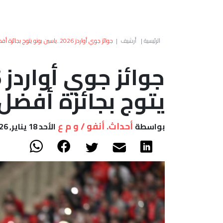
الرئيسية
|
أرشيف
|
جوائز جوي أواردز 2026..ياسين بونو يتوج بجائزة أفضل رياضي
يتوج بجائزة أفضل
أحداث. أنفو / و م ع
بواسطة
الأحد 18 يناير, 2026 - 14:20