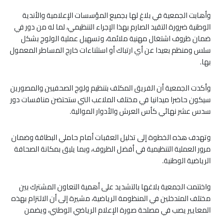
وأهابت الجمعية في بلاغ لها بجميع المؤسسات الإعلامية والأندية
الوطنية ضرورة التقيد الصارم بهذا الإجراء التنظيمي، لما له من دور في
ضمان ظروف اشتغال مهنية ملائمة، وتسهيل عملية الولوج بشكل
سلس ومنظم بعيدا عن أي ارتباك أو استثناءات خارج المساطر المعمول
بها.
وأكدت الجمعية أن الفريق المكلف بتنظيم ولوج الصحفيين والمصورين
سيكون حاضرا ميدانيا في مختلف الملاعب التي ستحتضن منافسات دور
سدس عشر نهائي كأس العرش والأدوار الموالية.
وتهدف هذه الخطوة إلى تذليل العقبات أمام حاملي البطاقة وضمان
مرور العملية التنظيمية في أفضل الظروف، وبما يليق بمكانة الصحافة
الرياضية الوطنية.
واختتمت الجمعية بلاغها بالتشديد على أهمية التعاون المشترك بين
مختلف المتدخلين في المنظومة الرياضية، مشيرة إلى أن الالتزام بهذه
المعايير يصب في مصلحة صورة الإعلام الرياضي الوطني، ويضمن