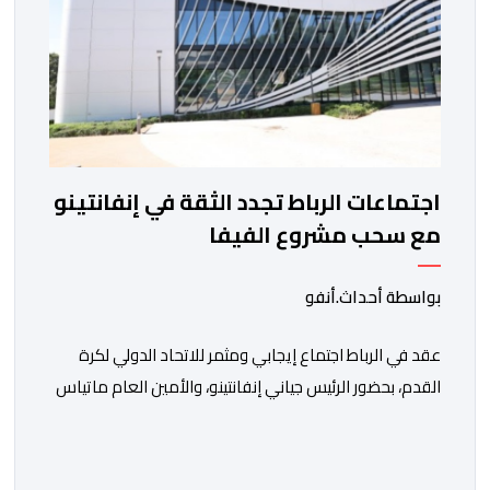
اجتماعات الرباط تجدد الثقة في إنفانتينو
مع سحب مشروع الفيفا
بواسطة أحداث.أنفو
عقد في الرباط اجتماع إيجابي ومثمر للاتحاد الدولي لكرة
القدم، بحضور الرئيس جياني إنفانتينو، والأمين العام ماتياس
غرافستروم، وأعضاء مجلس إدارة الفيفا، لمناقشة التطورات
الأخيرة وضمان تطوير آليات العمل الداخلي. ​وشهد اللقاء
تجديد الثقة المتبادلة بين القيادة التنفيذية للاتحاد، حيث أكد