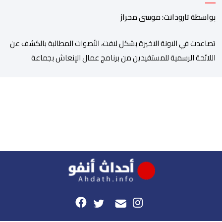
بواسطة تارودانت: موسى محراز
تصاعدت في الاونة الاخيرة بشكل لافت، الأصوات المطالبة بالكشف عن
اللائحة الرسمية للمستفيدين من برنامج عمال الإنعاش بجماعة
تارودانت، بعد أن تحول الملف إلى واحد من أكثر المواضيع إثارة للنقاش
داخل المدينة وعلى منصات التواصل الاجتماعي، وسط دعوات متزايدة
إلى اعتماد مبدأ الشفافية وربط المسؤولية بالمحاسبة. فبعد خروج عبد
الكبير بن طوطو، ثم شخص اخر […]