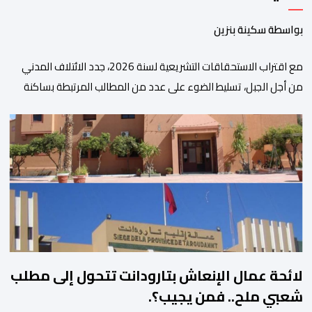
بواسطة سكينة بنزين
مع اقتراب الاستحقاقات التشريعية لسنة 2026، جدد الائتلاف المدني
من أجل الجبل، تسليط الضوء على عدد من المطالب المرتبطة بساكنة
المناطق الجبلية. وفي هذا السياق، أطلق الائتلاف مذكرة مطلبية، دعا
فيها الأحزاب السياسية، إلى ادراج 10 التزامات ضمن برامجها الانتخابية
المنتظرة، في إطار تعاقد سياسي مع المناطق الجبلية والانتقال من
الوعود الانتخابية إلى التزامات عملية […]
لائحة عمال الإنعاش بتارودانت تتحول إلى مطلب
شعبي ملح.. فمن يجيب؟.