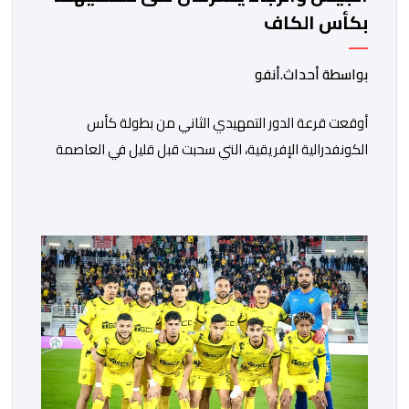
بكأس الكاف
بواسطة أحداث.أنفو
أوقعت قرعة الدور التمهيدي الثاني من بطولة كأس
الكونفدرالية الإفريقية، التي سحبت قبل قليل في العاصمة
المصرية القاهرة، ممثلي كرة القدم المغربية الرجاء الرياضي
والجيش الملكي في مواجهات مرتقبة أمام أندية غرب
ووسط القارة. ​وسيكون نادي الرجاء الرياضي على موعد مع
مواجهة المتأهل من المباراة التي تجمع بين إيل كانيمي
واريورز النيجيري ونادي أوديب ممثل […]