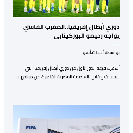
دوري أبطال إفريقيا..المغرب الفاسي
يواجه رحيمو البوركينابي
بواسطة أحداث.أنفو
أسفرت قرعة الدور الأول من دوري أبطال إفريقيا، التي
سحبت قبل قليل بالعاصمة المصرية القاهرة، عن مواجهات
متوازنة لممثلي كرة القدم المغربية، نهضة بركان والمغرب
الفاسي، في مستهل مشوارهما القاري. ​وسيكون نادي
نهضة بركان على موعد في هذا الدور مع الفائز من المباراة
التي تجمع بين ستار سبورت السييراليوني ونادي المدينة
الغامبي، حيث يطمح الفريق […]