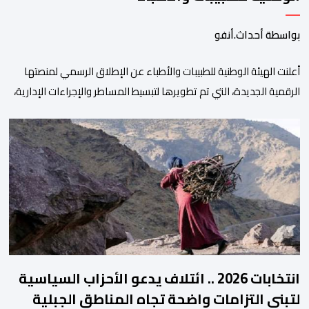
بواسطة أحداث.أنفو
أعلنت الهيئة الوطنية للطبيبات والأطباء عن الإطلاق الرسمي لمنصتها
الرقمية الجديدة، التي تم تطويرها لتبسيط المساطر والإجراءات الإدارية،
وتحسين جودة الخدمات المقدمة للأطباء، وتعزيز التواصل بين الأطباء
والمجالس الجهوية للهيئة إلى جانب الهيئة الوطنية. وذكر بلاغ للهيئة أن
هذه المنصة، التي تم إطلاقها في إطار استراتيجيتها الرامية إلى التحديث
والتحول الرقمي، تشكل خطوة مهمة في […]
انتخابات 2026 .. ائتلاف يدعو الأحزاب السياسية
لتبني التزامات واضحة تجاه المناطق الجبلية