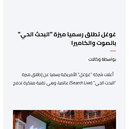
غوغل تطلق رسميا ميزة "البحث الحي"
بالصوت والكاميرا
بواسطة وكالات
أعلنت شركة “غوغل” الأمريكية رسميا عن إطلاق ميزة
“البحث الحي” (Search Live) عالميا، وهي تقنية مبتكرة تدمج
بين الرؤية الحاسوبية ومعالجة الصوت الفورية لتغيير طريقة
تفاعل المستخدمين مع محرك البحث التقليدي. وأوضحت
الشركة تأتي هذه الخطوة كجزء من استراتيجية “غوغل”
الشاملة لتعميم تطبيقات الذكاء الاصطناعي التوليدي في
تفاصيل الحياة اليومية. وتعتمد الميزة الجديدة على […]