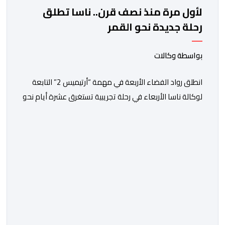
لأول مرة منذ نصف قرن.. ناسا تطلق
رحلة جديدة نحو القمر
بواسطة وكالات
انطلق رواد الفضاء الأربعة في مهمة “أرتيميس 2” التابعة
لوكالة ناسا الأربعاء في رحلة تجريبية تستغرق عشرة أيام نحو
مدار القمر، تمهيدا للعودة إلى سطحه عام 2028. وقال
جاريد آيزكمان، رئيس وكالة الفضاء الأميركية الذي عينه
الرئيس دونالد ترامب، في مؤتمر صحافي عقب الإطلاق “بعد
توقف قصير دام 54 عاما، تستأنف ناسا مهمتها لإرسال رواد
[…]