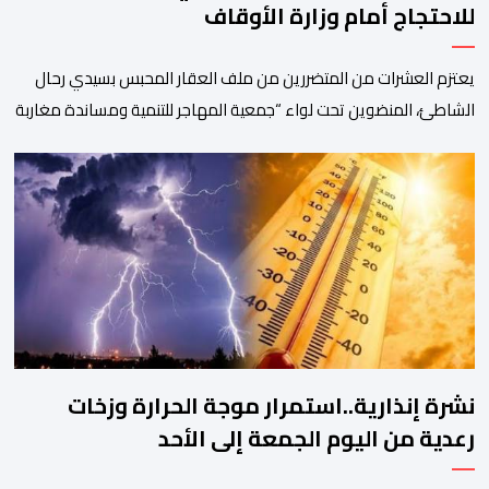
للاحتجاج أمام وزارة الأوقاف
يعتزم العشرات من المتضررين من ملف العقار المحبس بسيدي رحال
الشاطئ، المنضوين تحت لواء “جمعية المهاجر للتنمية ومساندة مغاربة
العالم” إلى جانب جمعيات محلية أخرى، تنظيم وقفة احتجاجية سلمية
أمام الملحقة الإدارية لوزارة الأوقاف والشؤون الإسلامية بحي حسان
بالرباط، وذلك للمطالبة بتسوية هذا الملف الذي ظل عالقا لسنوات
طويلة وأثار استياء واسعا في صفوف أبناء […]
نشرة إنذارية..استمرار موجة الحرارة وزخات
رعدية من اليوم الجمعة إلى الأحد