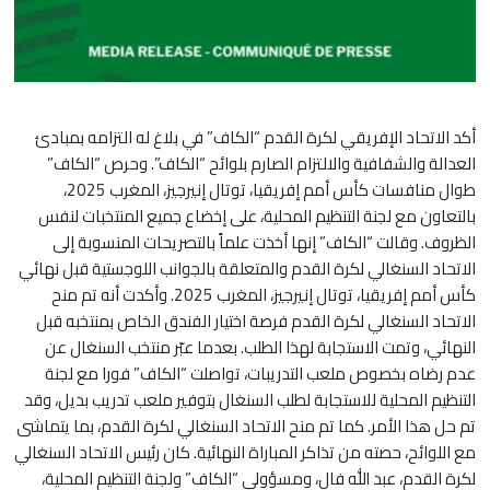
أكد الاتحاد الإفريقي لكرة القدم “الكاف” في بلاغ له التزامه بمبادئ
العدالة والشفافية والالتزام الصارم بلوائح “الكاف”. وحرص “الكاف”
طوال منافسات كأس أمم إفريقيا، توتال إنيرجيز، المغرب 2025،
بالتعاون مع لجنة التنظيم المحلية، على إخضاع جميع المنتخبات لنفس
الظروف. وقالت “الكاف” إنها أخذت علماً بالتصريحات المنسوبة إلى
الاتحاد السنغالي لكرة القدم والمتعلقة بالجوانب اللوجستية قبل نهائي
كأس أمم إفريقيا، توتال إنيرجيز، المغرب 2025. وأكدت أنه تم منح
الاتحاد السنغالي لكرة القدم فرصة اختيار الفندق الخاص بمنتخبه قبل
النهائي، وتمت الاستجابة لهذا الطلب. بعدما عبّر منتخب السنغال عن
عدم رضاه بخصوص ملعب التدريبات، تواصلت “الكاف” فورا مع لجنة
التنظيم المحلية للاستجابة لطلب السنغال بتوفير ملعب تدريب بديل، وقد
تم حل هذا الأمر. كما تم منح الاتحاد السنغالي لكرة القدم، بما يتماشى
مع اللوائح، حصته من تذاكر المباراة النهائية. كان رئيس الاتحاد السنغالي
لكرة القدم، عبد الله فال، ومسؤولي “الكاف” ولجنة التنظيم المحلية،