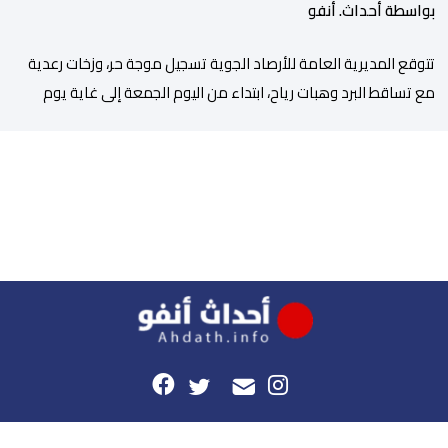
بواسطة أحداث. أنفو
تتوقع المديرية العامة للأرصاد الجوية تسجيل موجة حر، وزخات رعدية
مع تساقط البرد وهبات رياح، ابتداء من اليوم الجمعة إلى غاية يوم
الأحد بعدد من مناطق المملكة. وأوضحت المديرية، في نشرة إنذارية
محينة من مستوى يقظة “برتقالي”، أنه من المرتقب تسجيل موجة حر،
من اليوم الجمعة إلى غاية يوم الأحد، مع درجات حرارة تتراوح ما […]
هذا الموقع
راسلونا