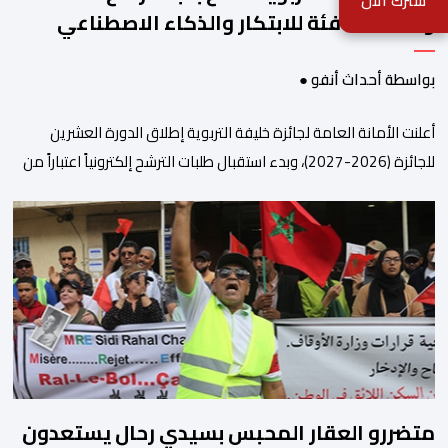
شترك الآن
وتستحدث فئة للابتكار والذكاء الاصطناعي
بواسطة أحداث أنفو ●
أعلنت الأمانة العامة لجائزة خليفة التربوية إطلاق الدورة العشرين
للجائزة (2026-2027)، وبدء استقبال طلبات الترشح إلكترونياً اعتباراً من
اليوم وحتى 31 دجنبر 2026. وقال بلاغ صحافي إن هذه الدوة تكتسب
أهمية خاصة لتزامنها مع مرور عشرين عاماً على انطلاق الجائزة،
وتشهد للمرة الأولى استحداث فئة “الابتكار والذكاء الاصطناعي في
التعليم”، إلى جانب طرح 10 مجالات […]
متضررو العقار المحبس بسيدي رحال يستعدون