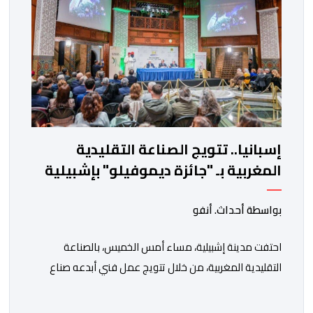
إسبانيا.. تتويج الصناعة التقليدية
المغربية بـ "جائزة ديموفيلو" بإشبيلية
بواسطة أحداث. أنفو
احتفت مدينة إشبيلية، مساء أمس الخميس، بالصناعة
التقليدية المغربية، من خلال تتويج عمل فني أبدعه صناع
تقليديون بمدينة الصويرة، بجائزة “ديموفيلو”، تقديرا
للأعمال المتميزة التي تعكس الإبداع والبعد الثقافي