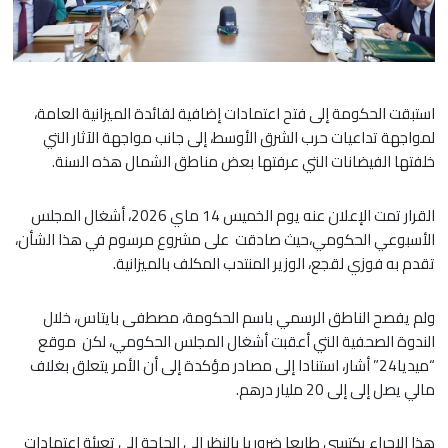
استبقت الحكومة إلى فتح اعتمادات إضافية لفائدة الميزانية العامة،
لمواجهة تداعيات حرب الشرق الأوسط، إلى جانب مواجهة الآثار التي
خلفتها الفيضانات التي عرفتها بعض مناطق الشمال هذه السنة.
القرار تمت الإعلان عنه يوم الخميس 14 ماي 2026، أشغال المجلس
الأسبوعي الحكومي،حيث صادقت على مشروع مرسوم في هذا الشأن،
تقدم به فوزي لقجع، الوزير المنتدب المكلف بالميزانية.
ولم يفصح الناطق الرسمي باسم الحكومة، مصطفى بايتاس، خلال
الندوة الصحفية التي أعقبت أشغال المجلس الحكومي، لكن موقع
“ميديا24” أشار، استنادا إلى مصادر مؤكدة إلى أن الأمر يتعلق بغلاف
مالي يصل إلى إلى 20 مليار درهم.
هذا الإجراء يكتسي طابعا ضروريا بالنظر إلى الحاجة إلى تعبئة اعتمادات