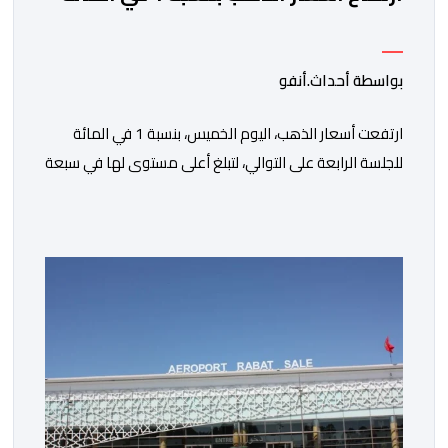
بواسطة أحداث.أنفو
ارتفعت أسعار الذهب، اليوم الخميس، بنسبة 1 في المائة
للجلسة الرابعة على التوالي، لتبلغ أعلى مستوى لها في سبعة
أسابيع، مدعومة بتراجع الدولار وانخفاض عوائد سندات
الخزانة الأمريكية. وزاد سعر الذهب في المعاملات الفورية
بنسبة 1 في المائة إلى 4285,69 دولارا للأوقية، مسجلا أعلى
مستوى له منذ 18 يونيو الماضي، فيما ارتفعت العقود
الأمريكية الآجلة […]