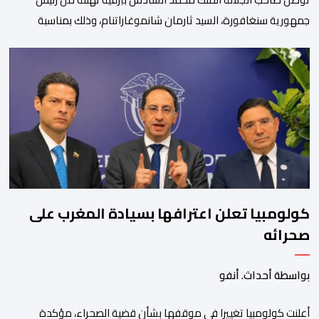
جمهورية سنغافورة، السيد ثارمان شانموغاراتنام، وذلك بمناسبة
الذكرى السابعة والعشرين لتربع جلالته على عرش أسلافه المنعمين.
وأعرب السيد شانموغاراتنام، في هذه البرقية، باسم الشعب
السنغافوري، عن أحر تهانئه وأطيب متمنياته بموفور الصحة ومزيد من
التوفيق لجلالة الملك، وللشعب المغربي بمزيد من السلام والازدهار.
وأشاد الرئيس […]
كولومبيا تعلن اعترافها بسيادة المغرب على
صحرائه
بواسطة أحداث. أنفو
أعلنت كولومبيا تغييرا في موقفها بشأن قضية الصحراء، مؤكدة