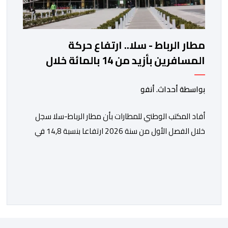
مطار الرباط - سلا.. ارتفاع حركة
المسافرين بأزيد من 14 بالمائة خلال
الفصل الأول من 2026
بواسطة أحداث. أنفو
أفاد المكتب الوطني للمطارات بأن مطار الرباط-سلا سجل
خلال الفصل الأول من سنة 2026 ارتفاعا بنسبة 14,8 في
المائة في حركة المسافرين مقارنة مع نفس الفترة من
السنة الماضية. واستقبل هذا المطار مليون و217 ألف و574
مسافرا خلال الستة أشهر الأولى من السنة الجارية، مقابل
مليون و60 ألف و480 مسافرا خلال الفترة ذاتها من سنة
[…]