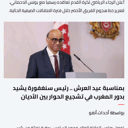
أعلن الرجاء الرياضي لكرة القدم تعاقده رسميا مع يونس الدحماني،
لتعزيز خط هجوم الفريق الأخضر خلال فترة الانتقالات الصيفية الحالية. ​
ويمتد العقد الذي يربط الدحماني بالنسور لعدة سنوات حتى عام 2030،
حيث يعول عليه الطاقم التقني للرجاء لتقديم الإضافة المرجوة في
المسابقات المحلية والقارية المقبلة. ​وجاء هذا التعاقد بعد أداء لافت
قدمه اللاعب برفقة اتحاد […]
بمناسبة عيد العرش .. رئيس سنغفورة يشيد
بدور المغرب في تشجيع الحوار بين الأديان
بواسطة أحداث.أنفو
توصل صاحب الجلالة الملك محمد السادس ببرقية تهنئة من رئيس