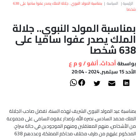
العالم
الرئيسية
|
السياسة
|
بمناسبة المولد النبوي.. جلالة الملك يصدر عفوا ساميا على 638
شخصا
أعمدة
بمناسبة المولد النبوي.. جلالة
الملك يصدر عفوا ساميا على
الصحراء
638 شخصا
أحداث. أنفو / و م ع
بواسطة
الأحد 15 سبتمبر, 2024 - 20:04
بمناسبة عيد المولد النبوي الشريف لهذه السنة، تفضل صاحب الجلالة
الملك محمد السادس، نصره الله، بإصدار عفوه السامي على مجموعة
من الأشخاص، منهم المعتقلين ومنهم الموجودين في حالة سراح،
المحكوم عليهم من طرف مختلف محاكم المملكة، وعددهم 638