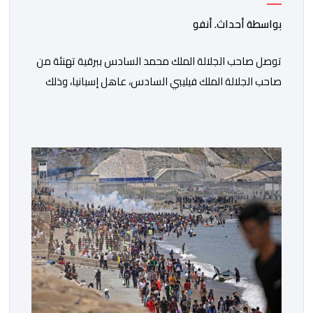
عيد العرش المجيد
بواسطة أحداث. أنفو
توصل صاحب الجلالة الملك محمد السادس ببرقية تهنئة من
صاحب الجلالة الملك فيليبي السادس، عاهل إسبانيا، وذلك
بمناسبة الذكرى السابعة والعشرين لتربع جلالته على عرش
أسلافه المنعمين. وأعرب العاهل الإسباني، في هذه البرقية،
باسمه الخاص وباسم الحكومة والشعب الإسبانيين، عن أحر
تهانيه وأطيب تمنياته بالسعادة والصحة لشقيقه جلالة
الملك، وبالمزيد من الازدهار والرفاه للشعب المغربي. […]