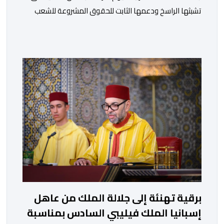
تشبثها الراسخ ودعمها الثابت للحقوق المشروعة للشعب
الفلسطيني الشقيق في نيل حريته وإقامة دولته المستقلة
على حدود الرابع من يونيو 1967 وعاصمتها القدس
الشريف، واقتناعها بفضائل الحوار والتفاوض كسبيل وحيد
لحل الصراع الفلسطيني- الإسرائيلي، بعيدا عن أعمال العنف
والتطرف والتصرفات أحادية الجانب، وكذا انخراطها التام في
كل […]
برقية تهنئة إلى جلالة الملك من عاهل
إسبانيا الملك فيليبي السادس بمناسبة