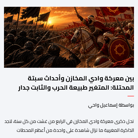
وممارسة الإرشاد السياحي بدون رخصة. وكان المشتبه فيه قد عرّض
سائحين أجنبيين للابتزاز بالمدينة العتيقة بمراكش، وطالبهما بمبلغ مالي
غير مستحق بدعوى ممارسة نشاط مرتبط بالإرشاد السياحي بدون
رخصة، وهي الأفعال الإجرامية التي […]
بين معركة وادي المخازن وأحداث سبتة
المحتلة: المتغير طبيعة الحرب والثابت جدار
الصد الوطني
بواسطة إسماعيل واحي
تحل ذكرى معركة وادي المخازن في الرابع من غشت من كل سنة، لتجد
الذاكرة المغربية ما تزال شاهدة على واحدة من أعظم المحطات