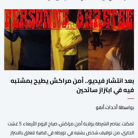
والمطابقة والجودة بالمعيار الدولي “ISO/CEI 17025″، وذلك في
مختلف التخصصات والخبرات الشرعية، بما فيها فروع البيولوجيا والكيمياء،
وتدقيق وفحص الوثائق، والحرائق والمتفجرات، وكذا الآثار الرقمية
والمخدرات والمواد السمومية.وكانت المنظمة الأمريكية للاعتماد
والتقييس ″The ANSI National Accreditation Board″، المختصة […]
بعد انتشار فيديو.. أمن مراكش يطيح بمشتبه
فيه في ابتزاز سائحين
بواسطة أحداث.أنفو
تمكنت عناصر الشرطة بولاية أمن مراكش، صباح اليوم الأربعاء 5 غشت
الجاري، من توقيف شخص يشتبه في تورطه في قضية تتعلق بالابتزاز