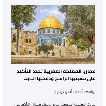
عمان: المملكة المغربية تجدد التأكيد
على تشبثها الراسخ ودعمها الثابت
للحقوق المشروعة للشعب الفلسطيني
الشقيق
بواسطة أحداث. أنفو / و م ع
جددت المملكة المغربية، اليوم الأربعاء بعمان، التأكيد على