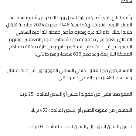
شخصا.
وأفاد البلاغ الذي أصدرته وزارة العدل بهذا الخصوص، أنه بمناسبة عيد
المولد النبوي الشريف لهذه السنة 1446 هجرية 2024 ميلادية تفضل
جلالة الملك أدام الله عزه ونصره، فأصدر حفظه الله أمره السامي
المطاع بالعفو على مجموعة من الأشخاص منهم المعتقلين ومنهم
الموجودين في حالة سراح، المحكوم عليهم من طرف مختلف محاكم
المملكة الشريفة، وعددهم 638 شخصا، وهم كالآتي:
المستفيدون من العفو الملكي السامي الموجودون في حالة اعتقال
وعددهم 481 نزيلا وذلك على النحو التالي:
العفو مما تبقى من عقوبة الحبس أو السجن لفائدة : 25 نزيلا
التخفيض من عقوبة الحبس أو السجن لفائدة : 453 نزيلا
تحويل السجن المؤبد إلى السجن المحدد لفائدة : 03 نزلاء