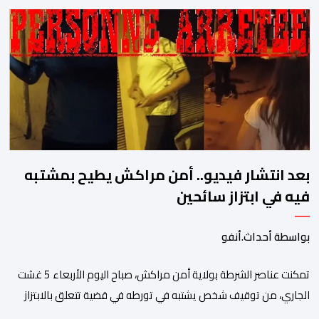
والمطابقة والجودة بالمعيار الدولي “ISO/CEI 17025″، وذلك في
مختلف التخصصات والخبرات الشرعية، بما فيها فروع البيولوجيا والكيمياء،
وتدقيق وفحص الوثائق، والحرائق والمتفجرات، وكذا الآثار الرقمية
والمخدرات والمواد السمومية.وكانت المنظمة الأمريكية للاعتماد
والتقييس ″The ANSI National Accreditation Board″، المختصة […]
بعد انتشار فيديو.. أمن مراكش يطيح بمشتبه
فيه في ابتزاز سائحين
بواسطة أحداث.أنفو
تمكنت عناصر الشرطة بولاية أمن مراكش، صباح اليوم الأربعاء 5 غشت
الجاري، من توقيف شخص يشتبه في تورطه في قضية تتعلق بالابتزاز
وممارسة الإرشاد السياحي بدون رخصة. وكان المشتبه فيه قد عرّض