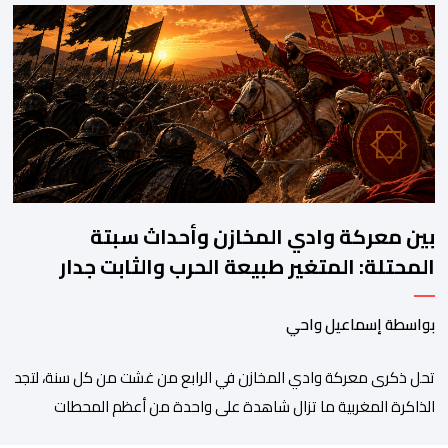
سائحين أجنبيين للابتزاز بالمدينة العتيقة بمراكش، وطالبهما بمبلغ مالي
غير مستحق بدعوى ممارسة نشاط مرتبط بالإرشاد السياحي بدون
رخصة، وهي الأفعال الإجرامية التي […]
بين معركة وادي المخازن وأحداث سبتة
المحتلة: المتغير طبيعة الحرب والثابت جدار
الصد الوطني
بواسطة إسماعيل واحي
تحل ذكرى معركة وادي المخازن في الرابع من غشت من كل سنة، لتجد
الذاكرة المغربية ما تزال شاهدة على واحدة من أعظم المحطات
التاريخية للمملكة، بما كرسته منذ قرون مضت من دروس استراتيجية لا