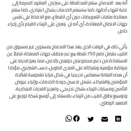
أنه بعد الاندماج، ستتم المحافظة على سرايان العقود المبرمة إلى
غاية انتهاء آجالها، كما ستستمر الخدمات بشكل اعتيادي، كما ستتم
معالجة ملفات التعويضات دون أي انقطاع، مع الحفاظ على نفس
جهات الاتصال المعتادة، أي أنه لن يتعين على الزبناء القيام بأي إجراء
خاص.
يأتي ذلك في الوقت الذي يعد هذا الاندماج بمستوى غير مسبوق من
القرب بفضل تضم 750 نقطة بيع عبر مختلف جهات المملكة، فضلاً عن
الاستفادة من دعم مجموعتين دوليتين رائدتين، مما يعزز قدرته على
مواكبة مؤمنيه وشركائه على المدى الطويل، حسب الشرايبي، مؤكدا
أن هذه المتانة سنعكس تدريجيا في شكل مزايا ملموسة لفائدة
المؤمنين والشركاء، تشمل تحسين جودة الخدمات، وإثراء عروض
التأمين ومسارات الزبناء بشكل تدريجي، وتعزيز القدرات الابتكارية،
وتوسيع نطاق القرب من الزبناء، بالاستناد إلى أوسع شبكة توزيع على
الصعيد الوطني.