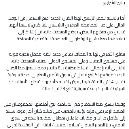
يشير الشرايبي.
أما بالنسبة للمقر الرئيسي لهذا الكيان الجديد، فتم الاستقرار في الوقت
الحالي على خيار المحافظة المقرين الرئيسيين للشركتين، لاسيما أنهما
قريبين من بعضهم البعض، يوضح المتحدث ذاته، في إشارة إلى
تواجدهما معا بشارع الزرقطوني بالعاصمة الاقتصادية للمملكة.
يتعلق الأمر في نهاية المطاف بفاعل جديد، لكنه محمل بتجربة قوية
على مستوى المغرب وعلى المستوى الدولي، يضيف المتحدث ذاته،
لافتا إلى أنه بإجمالي أقساط مكتتبة ب8 ملايير دهم، سيعزز هذا الكيان
الجديد موقعها كرابع فاعل في سوق التأمين المغربي بحصة سوقية
تقارب 14في المائة، فيما يفرض نفسه كأحد رواد قطاع التأمينات غير
المرتبطة بالحياة بحصة سوقية تبلغ 23 في المائة.
وفيما يتسق هذا الاندماج مع الدينامية التي أطلقتها المجموعتان على
الصعيد الإفريقي، فإنه يؤشر بالمغرب على ميلاد كيان أكثر قوة، يستند
إلى تكامل خبرات وإمكانات فاعلين يحظيان بمكانة راسخة في سوق
التأمين، يبرز المدير العام ل”سنلام المغرب”، لافتا، ا في الوقت ذاته إلى