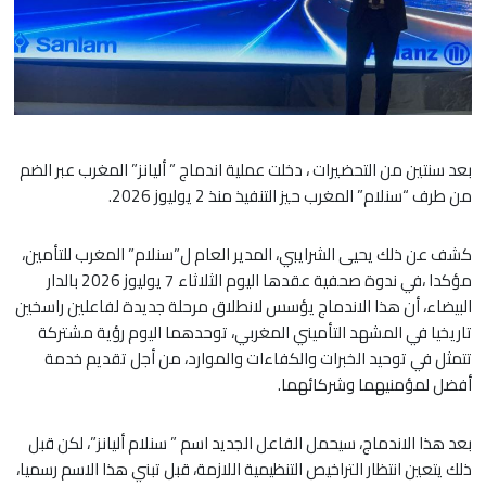
بعد سنتين من التحضيرات ، دخلت عملية اندماج ” أليانز” المغرب عبر الضم
من طرف “سنلام” المغرب حيز التنفيذ منذ 2 يوليوز 2026.
كشف عن ذلك يحيى الشرايبي، المدير العام ل”سنلام” المغرب للتأمين،
مؤكدا ،في ندوة صحفية عقدها اليوم الثلاثاء 7 يوليوز 2026 بالدار
البيضاء، أن هذا الاندماج يؤسس لانطلاق مرحلة جديدة لفاعلين راسخين
تاريخيا في المشهد التأميني المغربي، توحدهما اليوم رؤية مشتركة
تتمثل في توحيد الخبرات والكفاءات والموارد، من أجل تقديم خدمة
أفضل لمؤمنيهما وشركائهما.
بعد هذا الاندماج، سيحمل الفاعل الجديد اسم ” سنلام أليانز”، لكن قبل
ذلك يتعين انتظار التراخيص التنظيمية اللازمة، قبل تبني هذا الاسم رسميا،