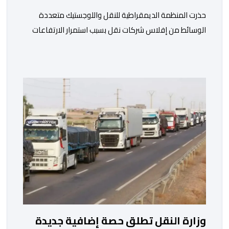
حذرت المنظمة الديمقراطية للنقل واللوجستيك متعددة
الوسائط من إفلاس شركات نقل بسبب استمرار الارتفاعات
المتتالية لأسعار الغازوال وكلك ما تصفه ب”امتناع” الحكومة
عن صرف أشطر الدعم المباشر المخصص لمهنيي النقل
الطرقي. وجاء بلاغ للمنظمة، “أصبحت المقاولات النقلية،
والسائقون المهنيون، على حد سواء، يواجهون ضغوطا
اقتصادية غير مسبوقة نتيجة الارتفاع المستمر في كلفة
العملية النقلية، حيث […]
وزارة النقل تطلق حصة إضافية جديدة