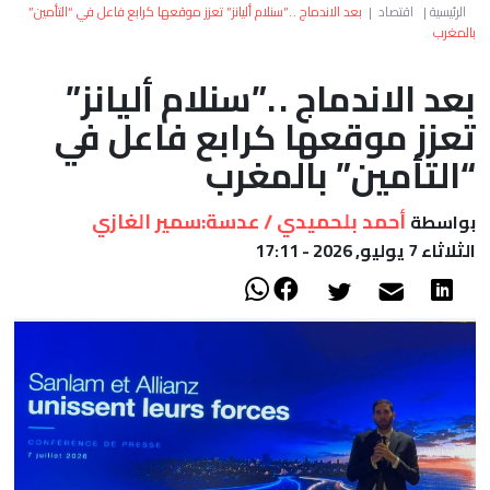
العالم
الرئيسية
|
اقتصاد
|
بعد الاندماج . .”سنلام أليانز” تعزز موقعها كرابع فاعل في “التأمين”
بالمغرب
أعمدة
بعد الاندماج . .”سنلام أليانز”
تعزز موقعها كرابع فاعل في
الصحراء
“التأمين” بالمغرب
أحمد بلحميدي / عدسة:سمير الغازي
بواسطة
الثلاثاء 7 يوليو, 2026 - 17:11