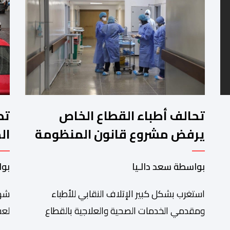
تحالف أطباء القطاع الخاص
تط
يرفض مشروع قانون المنظومة
ال
المعلوماتية الصحية الوطنية
ال
بواسطة سعد دالـيا
بوا
المندمجة
استغرب بشكل كبير الإتلاف النقابي للأطباء
شهد
ومقدمي الخدمات الصحية والعلاجية بالقطاع
لعش
الخاص مصادقة الحكومة على مشروع قانون رقم
على