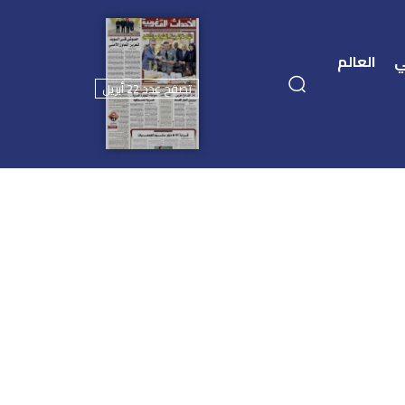
ي
العالم
تصفح عدد 22 أبريل