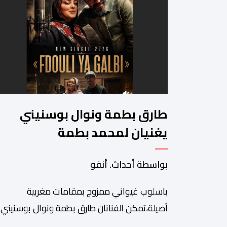
طارق بطمة ونوال بوسنيني
يغنيان لمحمد بطمة
بواسطة أحداث. أنفو
باسلوب غيواني ممزوج بمقامات مغربية
أصيلة،تمكن الفنانان طارق بطمة ونوال بوسنيني
من نفض الغبار عن زجلية جميلة،كتبها ولحنها