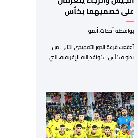
الجيش والرجاء يتعرفان
على خصميهما بكأس
الكاف
بواسطة أحداث.أنفو
أوقعت قرعة الدور التمهيدي الثاني من
بطولة كأس الكونفدرالية الإفريقية، التي
سحبت قبل قليل في العاصمة المصرية
القاهرة، ممثلي كرة القدم المغربية الرجاء
الرياضي والجيش الملكي في مواجهات
مرتقبة أمام أندية غرب ووسط القارة. ​
وسيكون نادي الرجاء الرياضي على موعد
مع مواجهة المتأهل من المباراة التي
تجمع بين إيل كانيمي واريورز النيجيري