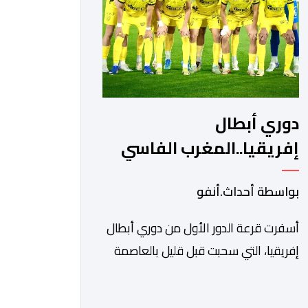
ونادي أوديب ممثل […]
دوري أبطال
إفريقيا..المغرب الفاسي
يواجه رحيمو البوركينابي
بواسطة أحداث.أنفو
أسفرت قرعة الدور الأول من دوري أبطال
إفريقيا، التي سحبت قبل قليل بالعاصمة
المصرية القاهرة، عن مواجهات متوازنة
لممثلي كرة القدم المغربية، نهضة بركان