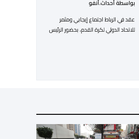
بواسطة أحداث.أنفو
عقد في الرباط اجتماع إيجابي ومثمر
للاتحاد الدولي لكرة القدم، بحضور الرئيس
جياني إنفانتينو، والأمين العام ماتياس
غرافستروم، وأعضاء مجلس إدارة الفيفا،
لمناقشة التطورات الأخيرة وضمان تطوير
آليات العمل الداخلي. ​وشهد اللقاء تجديد
الثقة المتبادلة بين القيادة التنفيذية
للاتحاد، حيث أكد المجتمعون دعمهم
الكامل للرئيس إنفانتينو باعتباره المسؤول
الوحيد المباشر والمنتخب من قِبل 211
اتحادا […]