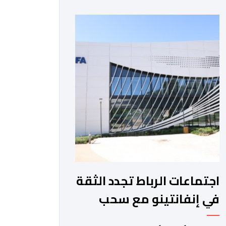
والمغرب الفاسي، في مستهل مشوارهما
القاري. ​وسيكون نادي نهضة بركان على
موعد في هذا الدور مع الفائز من المباراة
التي تجمع بين ستار سبورت السييراليوني
ونادي المدينة الغامبي، حيث يطمح
الفريق […]
اجتماعات الرباط تجدد الثقة
في إنفانتينو مع سحب
مشروع الفيفا