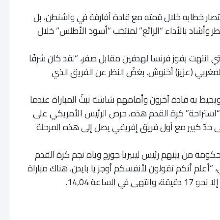
اختصار خطابه خلال قمته مع قادة أفارقة في واشنطن، بل
 وأشاد بالأداء “الرائع” لمنتخب “أسود الأطلس” خلال
تي انتهت بفوز فرنسا لهدفين مقابل صفر، “لقد كان شرفًا
المغربي (عزيز) أخنوش. بغضّ النظر عن الفريق الذي
حيط به قادة آخرون وأمامهم شاشة تبثّ المباراة عندما
قبل أن يأخذ “استراحة” كرة القدم هذه، حرص الرئيس الأمريكي على
ى حدّ كبير مع أول فريق إفريقي يصل إلى هذه المرحلة
ومة من بينهم رئيس ليبيريا جورج وياه نجم كرة القدم
 “أعلم أنكم تقولون لأنفسكم أوجز يا بايدن، هناك مباراة
لساعة 14,04.