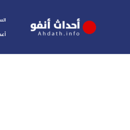
الس
أعم