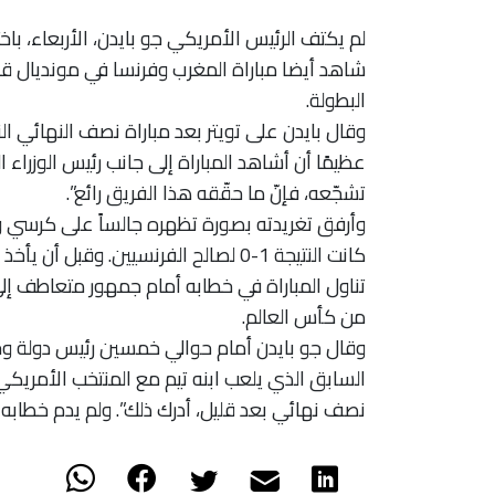
لم يكتف الرئيس الأمريكي جو بايدن، الأربعاء، ب
شاهد أيضا مباراة المغرب وفرنسا في مونديال قطر
البطولة.
وقال بايدن على تويتر بعد مباراة نصف النهائي ال
عظيمًا أن أشاهد المباراة إلى جانب رئيس الوزراء 
تشجّعه، فإنّ ما حقّقه هذا الفريق رائع”.
وأرفق تغريدته بصورة تظهره جالساً على كرسي وي
كانت النتيجة 1-0 لصالح الفرنسيين. و
تناول المباراة في خطابه أمام جمهور متعاطف إل
من كأس العالم.
وقال جو بايدن أمام حوالي خمسين رئيس دولة وحك
السابق الذي يلعب ابنه تيم مع المنتخب الأمريكي،
نصف نهائي بعد قليل، أدرك ذلك”. ولم يدم خطابه إلا نحو 17 دقيقة، وانتهى في ا