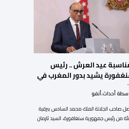
ناسبة عيد العرش .. رئيس
غفورة يشيد بدور المغرب في
جيع الحوار بين الأديان
سطة أحداث.أنفو
ل صاحب الجلالة الملك محمد السادس ببرقية
ئة من رئيس جمهورية سنغافورة، السيد ثارمان
موغاراتنام، وذلك بمناسبة الذكرى السابعة