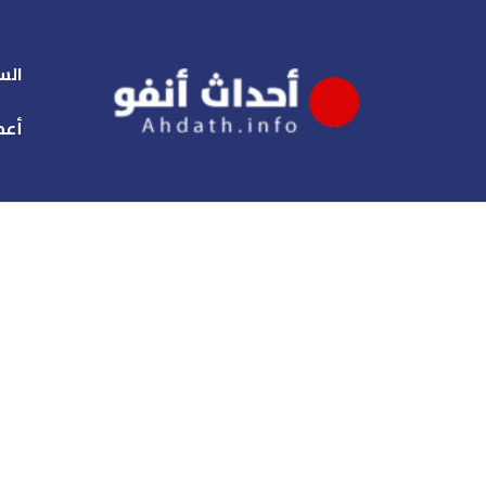
الس
أعم