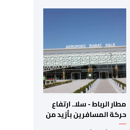
عوائد سندات الخزانة الأمريكية. وزاد سعر
الذهب في المعاملات الفورية بنسبة 1
في المائة إلى 4285,69 دولارا للأوقية،
مسجلا أعلى مستوى له منذ 18 يونيو
الماضي، فيما ارتفعت العقود الأمريكية
الآجلة […]
مطار الرباط - سلا.. ارتفاع
حركة المسافرين بأزيد من
14 بالمائة خلال الفصل