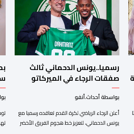
رسميا..يونس الدحماني ثالث
بم
ة
صفقات الرجاء في الميركاتو
سن
الصيفي
تش
بواسطة أحداث.أنفو
بوا
أعلن الرجاء الرياضي لكرة القدم تعاقده رسميا مع
توص
يونس الدحماني، لتعزيز خط هجوم الفريق الأخضر
تهن
خلال فترة الانتقالات الصيفية الحالية. ​ويمتد العقد
شان