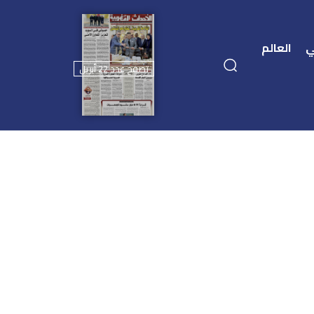
ي
العالم
تصفح عدد 22 أبريل