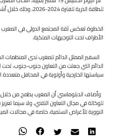
تم اليوم الخميس 19 شتنبر بفيينا
للطاقة الذرية للفترة 2024-2026، وذلك خلال أشغال الدورة الـ68 للمؤتمر العام للوكالة.
الخطوة تعكس ثقة المجتمع الدولي في المغرب كف
الأطراف تحت التوجيهات الملكية.
السفير الممثل الدائم للمغرب لدى المنظمات الدول
الدائم التي جعلت من التعاون جنوب-جنوب، تحت ال
سياستها الخارجية وأولوية في المحافل متعددة ال
وأضاف الدبلوماسي أن المغرب يطمح من خلال تفو
للوكالة في مجال التعاون التقني، ولا سيما تعزيز
النووية للأغراض السلمية، خاصة في مجالات الميا