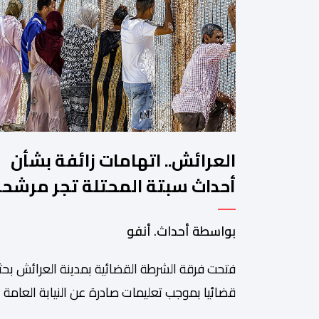
العرائش.. اتهامات زائفة بشأن
أحداث سبتة المحتلة تجر مرشح
للهجرة غير النظامية إلى القضاء
بواسطة أحداث. أنفو
فتحت فرقة الشرطة القضائية بمدينة العرائش بحثا
قضائيا بموجب تعليمات صادرة عن النيابة العامة
المختصة، وذلك على خلفية تصريحات واتهامات