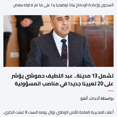
السجون وإعادة الإدماج بيانا توضيحيا ردا على ما تم تداوله ببعض
الجرائد والمواقع الالكترونية بخصوص الوضعية الصحية للسجين محمد
زيان، المعتقل بالمؤسسة ذاتها، وذلك لتنوير الرأي العام بالحقائق
والمعطيات الدقيقة.واوضحت إدارة المؤسسة السجنية أن المعني
بالأمر يستفيد منذ إيداعه من تتبع طبي منتظم ومستمر وفقا […]
تشمل 13 مدينة.. عبد اللطيف حموشي يؤشر
على 20 تعيينا جديدا في مناصب المسؤولية
بمصالح الأمن الوطني
بواسطة أحداث. أنفو
أعلنت المديرية العامة للأمن الوطني، زوال يومه السبت 8 غشت الجاري،