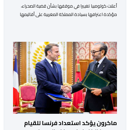
أعلنت كولومبيا تغييرا في موقفها بشأن قضية الصحراء،
مؤكدة اعترافها بسيادة المملكة المغربية على أقاليمها
الجنوبية. وتم الإعلان عن هذا الموقف الجديد، أمس
الجمعة، خلال لقاء بين وزير الشؤون الخارجية والتعاون
الافريقي والمغاربة المقيمين بالخارج، ناصر بوريطة، ونائب
رئيس جمهورية كولومبيا، خوسيه مانويل ريستريبو، بحضور
وزير العلاقات الخارجية عمر بولا إسكوبار. وبهذه المناسبة،
أكد السيد […]
ماكرون يؤكد استعداد فرنسا للقيام