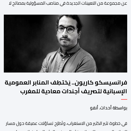
عن مجموعة من التعيينات الجديدة في مناصب المسؤولية بمصالح لا
ممركزة للأمن الوطني بمدن الناظور ومراكش وأكادير وتيكيوين
والعروي وأسفي ووجدة والعيون والدار البيضاء وبني ملال وابن جرير
وطنجة وأصيلة، وذلك في إطار دينامية داخلية تهدف لضخ دماء جديدة
والاستعانة بكفاءات أمنية شابة ومتمرسة، […]
فرانسيسكو كاريون.. يَختطِف المنابر العمومية
الإسبانية لتصريف أجندات معادية للمغرب
بواسطة أحداث. أنفو
في خطوة تثير الكثير من الاستغراب، وتَطرَح تساؤلات عميقة حول مسار