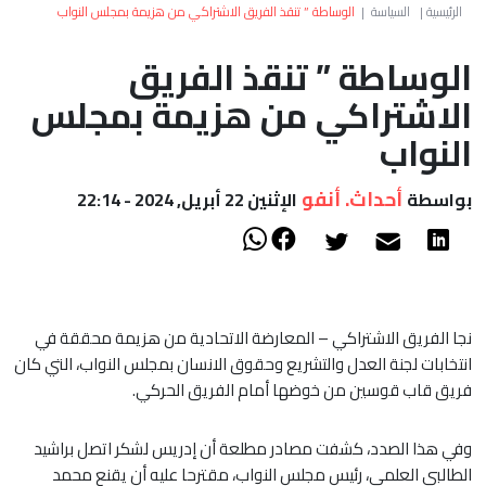
العالم
الرئيسية
|
السياسة
|
الوساطة ” تنقذ الفريق الاشتراكي من هزيمة بمجلس النواب
الوساطة ” تنقذ الفريق
أعمدة
الاشتراكي من هزيمة بمجلس
الصحراء
النواب
أحداث. أنفو
بواسطة
الإثنين 22 أبريل, 2024 - 22:14
نجا الفريق الاشتراكي – المعارضة الاتحادية من هزيمة محققة في
انتخابات لجنة العدل والتشريع وحقوق الانسان بمجلس النواب، التي كان
فريق قاب قوسين من خوضها أمام الفريق الحركي.
وفي هذا الصدد، كشفت مصادر مطلعة أن إدريس لشكر اتصل براشيد
الطالبي العلمي، رئيس مجلس النواب، مقترحا عليه أن يقنع محمد