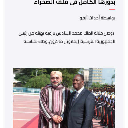
بدورها الكامل في ملف الصحراء
بواسطة أحداث.أنفو
توصل جلالة الملك محمد السادس ببرقية تهنئة من رئيس
الجمهورية الفرنسية، إيمانويل ماكرون، وذلك بمناسبة
الذكرى السابعة والعشرين لتربعه على العرش، حيث أعرب
فيها عن تمنياته لجلالة الملك بالصحة والسعادة والتوفيق،
مجددا التعبير لجلالته عن مشاعر الصداقة العميقة والمتينة
التي تكنها فرنسا وشعبها للمغرب وللشعب المغربي. وقال
الرئيس الفرنسي “لا يساورني أي شك في أن […]