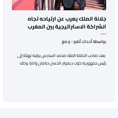
جلالة الملك يعرب عن ارتياحه تجاه
الشراكة الاستراتيجية بين المغرب
والكوت ديفوار
بواسطة أحداث.أنفو - و مع
بعث صاحب الجلالة الملك محمد السادس برقية تهنئة إلى
رئيس جمهورية كوت ديفوار، الحسن درامان واتارا، وذلك
بمناسبة العيد الوطني لبلاده. وأعرب جلالة الملك، في هذه
البرقية، عن تهانئه الحارة للسيد واتارا، مقرونة بأصدق
متمنيات جلالته بموصول التقدم والازدهار للشعب الإيفواري.
ومما جاء في برقية جلالة الملك “لقد تمكنت المملكة
المغربية وجمهورية كوت ديفوار، بحكم […]