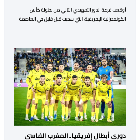
أوقعت قرعة الدور التمهيدي الثاني من بطولة كأس
الكونفدرالية الإفريقية، التي سحبت قبل قليل في العاصمة
المصرية القاهرة، ممثلي كرة القدم المغربية الرجاء الرياضي
والجيش الملكي في مواجهات مرتقبة أمام أندية غرب
ووسط القارة. ​وسيكون نادي الرجاء الرياضي على موعد مع
مواجهة المتأهل من المباراة التي تجمع بين إيل كانيمي
واريورز النيجيري ونادي أوديب ممثل […]
دوري أبطال إفريقيا..المغرب الفاسي