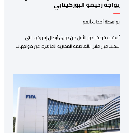
يواجه رحيمو البوركينابي
بواسطة أحداث.أنفو
أسفرت قرعة الدور الأول من دوري أبطال إفريقيا، التي
سحبت قبل قليل بالعاصمة المصرية القاهرة، عن مواجهات
متوازنة لممثلي كرة القدم المغربية، نهضة بركان والمغرب
الفاسي، في مستهل مشوارهما القاري. ​وسيكون نادي
نهضة بركان على موعد في هذا الدور مع الفائز من المباراة
التي تجمع بين ستار سبورت السييراليوني ونادي المدينة
الغامبي، حيث يطمح الفريق […]