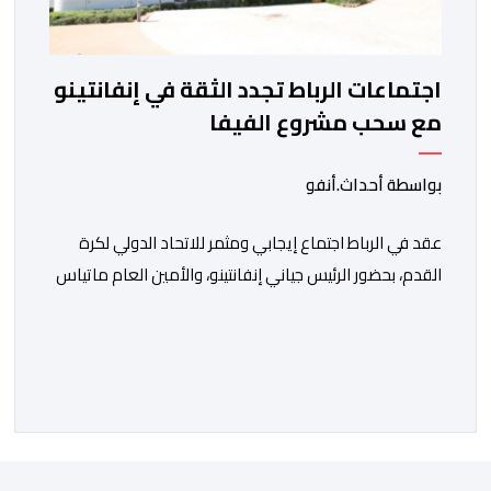
اجتماعات الرباط تجدد الثقة في إنفانتينو
مع سحب مشروع الفيفا
بواسطة أحداث.أنفو
عقد في الرباط اجتماع إيجابي ومثمر للاتحاد الدولي لكرة
القدم، بحضور الرئيس جياني إنفانتينو، والأمين العام ماتياس
غرافستروم، وأعضاء مجلس إدارة الفيفا، لمناقشة التطورات
الأخيرة وضمان تطوير آليات العمل الداخلي. ​وشهد اللقاء
تجديد الثقة المتبادلة بين القيادة التنفيذية للاتحاد، حيث أكد
المجتمعون دعمهم الكامل للرئيس إنفانتينو باعتباره
المسؤول الوحيد المباشر والمنتخب من قِبل 211 اتحادا […]