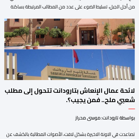
من أجل الجبل، تسليط الضوء على عدد من المطالب المرتبطة بساكنة
المناطق الجبلية. وفي هذا السياق، أطلق الائتلاف مذكرة مطلبية، دعا
فيها الأحزاب السياسية، إلى ادراج 10 التزامات ضمن برامجها الانتخابية
المنتظرة، في إطار تعاقد سياسي مع المناطق الجبلية والانتقال من
الوعود الانتخابية إلى التزامات عملية […]
لائحة عمال الإنعاش بتارودانت تتحول إلى مطلب
شعبي ملح.. فمن يجيب؟.
بواسطة تارودانت: موسى محراز
تصاعدت في الاونة الاخيرة بشكل لافت، الأصوات المطالبة بالكشف عن