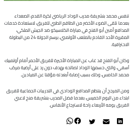
تنفس محمد بنشريفة مدرب الوداد الرياضي لكرة القدم، الصعداء
بعدما تلقى الضوء الأخضر من الطاقم الطبي للفريق، لاستعادة خدمات
المدافع أمين أبو الفتح في مباراة الكلاسيكو ضد الجيش الملكي،
المقررة الأحد القادم بالملعب الأولمبي، برسم الجولة 24 من البطولة
الاحترافية.
وكان أبو الفتح قد غاب عن المباراة الأخيرة للفريق الأحمر أمام أولمبيك
آسفي، والتي حسمها الوداد لصالحه بهدف دون رد على أرضية مركب
محمد الخامس، وذلك بسبب إصابة أبعدته مؤقتا عن الميادين.
​ومن المرجح أن ينتظم المدافع الودادي في التدريبات الجماعية للفريق
ابتداء من اليوم الخميس، بعدما فضل المدرب بنشريفة منح لاعبي
الفريق يومه الأربعاء راحة لاسترجاع الأنفاس.