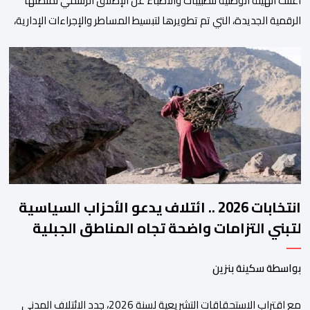
أعلنت الهيئة الوطنية للطبيبات والأطباء عن الإطلاق الرسمي لمنصتها
الرقمية الجديدة، التي تم تطويرها لتبسيط المساطر والإجراءات الإدارية،
وتحسين جودة الخدمات المقدمة للأطباء، وتعزيز التواصل بين الأطباء
والمجالس الجهوية للهيئة إلى جانب الهيئة الوطنية. وذكر بلاغ للهيئة أن
هذه المنصة، التي تم إطلاقها في إطار استراتيجيتها الرامية إلى التحديث
والتحول الرقمي، تشكل خطوة مهمة في […]
انتخابات 2026 .. ائتلاف يدعو الأحزاب السياسية
لتبني التزامات واضحة تجاه المناطق الجبلية
بواسطة سكينة بنزين
مع اقتراب الاستحقاقات التشريعية لسنة 2026، جدد الائتلاف المدني