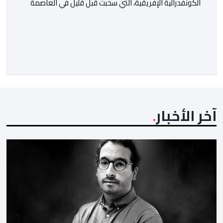
الكونفدرالية الإفريقية، التي سحبت قبل قليل في العاصمة
المصرية القاهرة، ممثلي كرة القدم المغربية الرجاء الرياضي
والجيش الملكي في مواجهات مرتقبة أمام أندية غرب
ووسط القارة. ​وسيكون نادي الرجاء الرياضي على موعد مع
مواجهة المتأهل من المباراة التي تجمع بين إيل كانيمي
واريورز النيجيري ونادي أوديب ممثل […]
آخر الأخبار