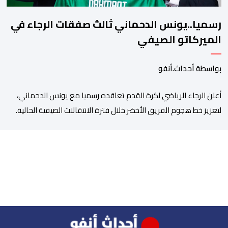
رسميا..يونس الدحماني ثالث صفقات الرجاء في
الميركاتو الصيفي
بواسطة أحداث.أنفو
أعلن الرجاء الرياضي لكرة القدم تعاقده رسميا مع يونس الدحماني،
لتعزيز خط هجوم الفريق الأخضر خلال فترة الانتقالات الصيفية الحالية. ​
ويمتد العقد الذي يربط الدحماني بالنسور لعدة سنوات حتى عام 2030،
حيث يعول عليه الطاقم التقني للرجاء لتقديم الإضافة المرجوة في
المسابقات المحلية والقارية المقبلة. ​وجاء هذا التعاقد بعد أداء لافت
قدمه اللاعب برفقة اتحاد […]