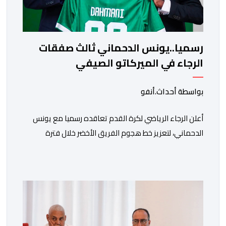
رسميا..يونس الدحماني ثالث صفقات
الرجاء في الميركاتو الصيفي
بواسطة أحداث.أنفو
أعلن الرجاء الرياضي لكرة القدم تعاقده رسميا مع يونس
الدحماني، لتعزيز خط هجوم الفريق الأخضر خلال فترة
الانتقالات الصيفية الحالية. ​ويمتد العقد الذي يربط الدحماني
بالنسور لعدة سنوات حتى عام 2030، حيث يعول عليه
الطاقم التقني للرجاء لتقديم الإضافة المرجوة في
المسابقات المحلية والقارية المقبلة. ​وجاء هذا التعاقد بعد
أداء لافت قدمه اللاعب برفقة اتحاد […]