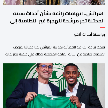
العرائش.. اتهامات زائفة بشأن أحداث سبتة
المحتلة تجر مرشحة للهجرة غير النظامية إلى
القضاء
بواسطة أحداث. أنفو
فتحت فرقة الشرطة القضائية بمدينة العرائش بحثا قضائيا بموجب
تعليمات صادرة عن النيابة العامة المختصة، وذلك على خلفية تصريحات
واتهامات زائفة أدلت بها مرشحة للهجرة السرية لموقع إخباري وطني،
وأعادت تداولها حسابات على شبكات التواصل الاجتماعي. وكانت
السيدة المذكورة قد صرحت بمعطيات مضللة، واتهامات كيدية، تدعي
فيها بأن جهات رسمية هي من فتحت الحدود في […]