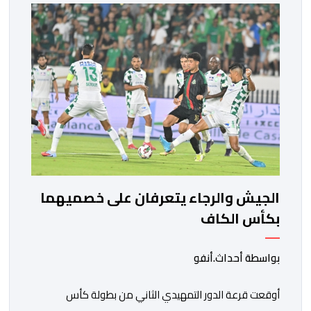
مشاركة المنتخبين الوطنيين لأقل من 18 سنة، إناثا وذكورا،
من طرف اللجنة التقنية التي واكبت كل […]
الجيش والرجاء يتعرفان على خصميهما
بكأس الكاف
بواسطة أحداث.أنفو
أوقعت قرعة الدور التمهيدي الثاني من بطولة كأس