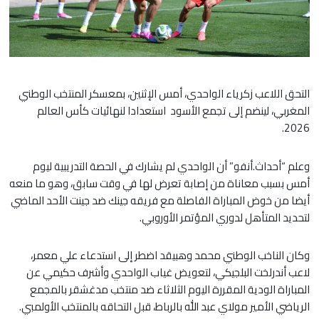
التحق اللاعب زكرياء الواحدي، أمس الإثنين، بمعسكر المنتخب الوطني
المغربي، لينضم إلى تجمع الأسود استعدادا لنهائيات كأس العالم
2026.
وعلم “أحداث.أنفو” أن الواحدي لم يشارك في الحصة التدريبية ليوم
أمس بسبب معاناة من إصابة تعرض لها في وقت سابق، وهو ما منعه
أيضا من خوض المباراة الفاصلة مع فريقه جينك ضد جينت الأحد الماضي
لتحديد المتأهل لدوري المؤتمر الأوروبي.
​وكان الناخب الوطني محمد وهبيقد اضطر إلى استدعاء علي معمر،
لاعب أندرلخت البلجيكي، لتعويض غياب الواحدي وأشرف حكيمي عن
المباراة الودية المقررة اليوم الثلاثاء ضد منتخب مدغشقر بالمجمع
الرياضي الأمير مولاي عبد الله بالرباط، قبل التحاقه بالمنتخب الأولمبي.