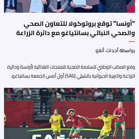
"أونسا" توقع بروتوكولا للتعاون الصحي
والصحي النباتي بسانتياغو مع دائرة الزراعة
وتربية المواشي
بواسطة أحداث. أنفو
وقع المكتب الوطني للسلامة الصحية للمنتجات الغذائية (أونسا) ودائرة
الزراعة والتربية الحيوانية بالشيلي (SAG) أول أمس الجمعة بسانتياغو،
بروتوكولا للتعاون في مجال الحجر الصحي وحماية الصحة النباتية،
والصحة الحيوانية. وسيمكن هذا البروتوكول الذي تم توقيعه بحضور
مسؤولين عن السلطات الشيلية، وممثلين عن القطاع الخاص ومن
أوساط التصدير، من مواءمة الإجراءات الصحية، والصحية النباتية المطبقة
على […]