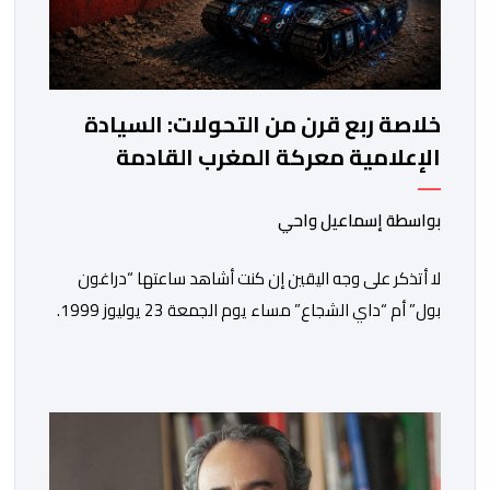
خلاصة ربع قرن من التحولات: السيادة
الإعلامية معركة المغرب القادمة
بواسطة إسماعيل واحي
لا أتذكر على وجه اليقين إن كنت أشاهد ساعتها “دراغون
بول” أم “داي الشجاع” مساء يوم الجمعة 23 يوليوز 1999.
ما أتذكره جيدا هو أن البث انقطع فجأة. اختفت شخصيات
الرسوم المتحركة، وحلت محلها تلاوة القرآن الكريم، ثم جاء
الإعلان الرسمي عن وفاة الملك الحسن الثاني طيب الله ثراه،
رافقته هيستيريا من البكاء داخل المنزل […]