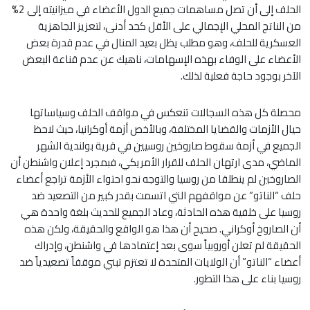
الحلف إلى أن تصل مساهمات جميع الدول الأعضاء في ميزانيته إلى 2%
من الناتج المحلي الإجمالي على الأقل كحد أدنى، لتعزيز الجاهزية
العسكرية للحلف، وهو مطلب يظل بعيد المنال في عدم قدرة بعض
الأعضاء على الوفاء بهذه الإسهامات، ناهيك عن عدم قناعة البعض
الآخر بوجود حاجة فعلية لذلك.
محصلة كل هذه السجالات تنعكس في مواقف الحلف وسياساتها
حيال الأزمات والقضايا المختلفة، وبالأخص أزمة أوكرانيا، حيث لاحظ
الجميع في أزمة سقوط صاروخين روسيين في قرية بولندية الشهر
الماضي، مدى ارتهان الحلف للقرار الأمريكي، فبمجرد إعلان واشنطن أن
الصاروخين لم ينطلقا من روسيا والتوجه نحو احتواء الأزمة تراجع أعضاء
حلف “الناتو” عن مواقفهم التي اتسمت بقدر كبير من التصعيد ضد
روسيا على خلفية هذه الحادثة، وعاد الجميع للحديث بلغة واحدة هي
أن الصاروخ أوكراني. صحيح أن هذا هو الواقع والحقيقة، ولكن هذه
الحقيقة لم تعلن أوروبياً سوى بعد إعتمادها في واشنطن، وإدراك
أعضاء “الناتو” أن الولايات المتحدة لا تعتزم تبني موقفاً تصعيدياً ضد
روسيا بناء على هذا التطور.