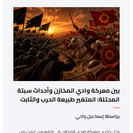
فمنذ أكثر من عقدين، وبقيادة صاحب الجلالة الملك محمد
السادس، شهدت المملكة تحولات عميقة على مختلف
المستويات.غير أن […]
بين معركة وادي المخازن وأحداث سبتة
المحتلة: المتغير طبيعة الحرب والثابت
جدار الصد الوطني
بواسطة إسماعيل واحي
تحل ذكرى معركة وادي المخازن في الرابع من غشت من