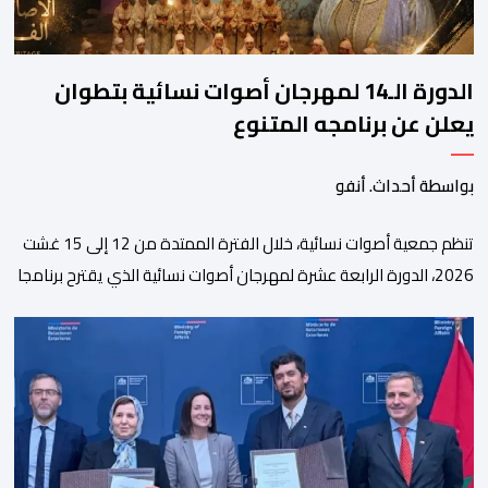
الدورة الـ14 لمهرجان أصوات نسائية بتطوان
يعلن عن برنامجه المتنوع
بواسطة أحداث. أنفو
تنظم جمعية أصوات نسائية، خلال الفترة الممتدة من 12 إلى 15 غشت
2026، الدورة الرابعة عشرة لمهرجان أصوات نسائية الذي يقترح برنامجا
متنوعا يجمع بين الإبداع الفني والسهرات المجانية والمبادرات
الاجتماعية والتضامنية والإنسانية. ووفق بلاغ للمنظمين، تقترح هذه
الدورة، التي تنظم تحت الرعاية السامية لصاحب الجلالة الملك محمد
السادس، تحت شعار “سيدات البحر الأبيض المتوسط، […]