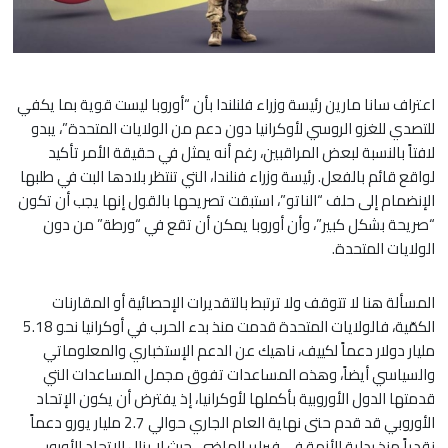
اعتراف سانا مارين رئيسة وزراء فلنلندا بأن “أوروبا ليست قوية بما يكفي
للتصدي للغزو الروسي لأوكرانيا دون دعم من الولايات المتحدة”، يبدو
لافتاً بالنسبة لبعض المراقبين، رغم أنه يمثل في حقيقة الأمر تأكيد
لواقع قائم بالفعل. رئيسة وزراء فنلندا، التي تنتظر بلادها البت في طلبها
الإنضمام إلى حلف “الناتو”، استبقت تصريحها بالقول إنها يجب أن تكون
“صريحة بشكل كبير”، وأن أوروبا يمكن أن تقع في “ورطة” من دون
الولايات المتحدة.
المسألة هنا لا تتوقف ولا ترتبط بالتقديرات الإحصائية أو المقارنات
الكمّية، فالولايات المتحدة قدمت منذ بدء الحرب في أوكرانيا نحو 5.18
مليار دولار دعماً لكييف، ناهيك عن الدعم الإستخباري والمعلوماتي
والسياسي أيضاً، وهذه المساعدات تفوق مجمل المساعدات التي
قدمتها الدول الأوروبية بأكملها لأوكرانيا، إذ يفترض أن يكون الإتحاد
الأوروبي قد قدم حتى نهاية العام الجاري حوالي 2.7 مليار يورو دعماً
نقدياً منذ بداية الأزمة في فبراير الماضي، حيث لا يزال الإتحاد الأوروبي