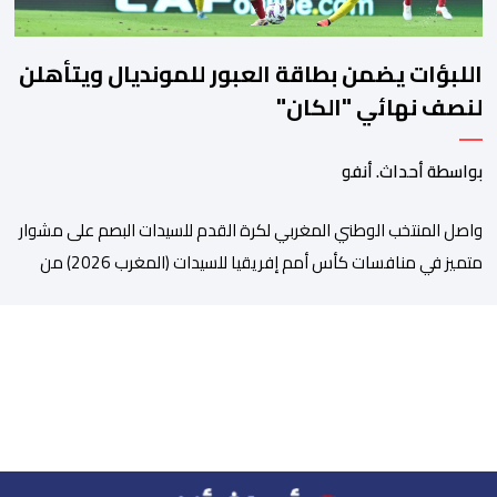
اللبؤات يضمن بطاقة العبور للمونديال ويتأهلن
لنصف نهائي "الكان"
بواسطة أحداث. أنفو
واصل المنتخب الوطني المغربي لكرة القدم للسيدات البصم على مشوار
متميز في منافسات كأس أمم إفريقيا للسيدات (المغرب 2026) من
خلال عبوره إلى المربع الذهبي ، عقب فوزه على نظيره الجنوب إفريقي
بهدفين لواحد، في المباراة التي جمعتهما، مساء اليوم السبت على
أرضية ملعب مولاي الحسن بالرباط، برسم الدور ربع النهائي، ليضمن بذلك
رسميا مشاركته […]