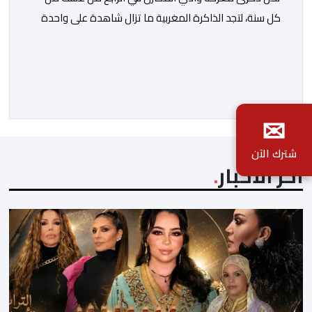
كل سنة، لتجد الذاكرة المغربية ما تزال شاهدة على واحدة
من أعظم المحطات التاريخية للمملكة، بما كرسته منذ قرون
مضت من دروس استراتيجية لا تزال حاضرة حتى اليوم، وعلى
رأسها أن الطامعين في تدمير المغرب لا يتحركون إلا عندما
يجدون انقساما داخليا يمكن استغلاله. في […]
✉
شترك الآن
آخر الأخبار