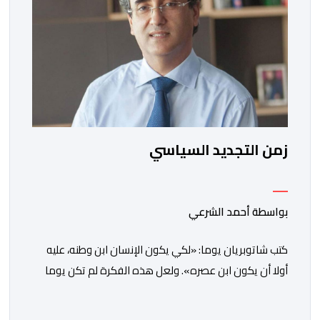
زمن التجديد السياسي
بواسطة أحمد الشرعي
كتب شاتوبريان يوما: «لكي يكون الإنسان ابن وطنه، عليه
أولا أن يكون ابن عصره». ولعل هذه الفكرة لم تكن يوما
أكثر راهنية مما هي عليه اليوم.يدخل المغرب مرحلة جديدة
من مساره التنموي، مسلحا برؤية واضحة وطموحات كبيرة.