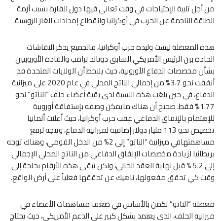
من أجل تلبية الإحتياجات في وقت تعاني فيها دول القارة بسبب أزمة
الطاقة الناجمة عن الحرب في أوكرانيا وانقطاع إمدادات الغاز الروسية.
هذه المعضلة ليست وليدة حرب أوكرانيا، فالجميع يذكر النقاشات
الحادة بين الرئيس الأمريكي السابق دونالد ترامب والقادة الأوروبيين
بشأن مخصصات الدفاع الأوروبية، حيث يلاحظ أن الولايات المتحدة قد
أنفقت نحو 3.7% من إجمالي الناتج المحلي في عام 2020 على ميزانية
الدفاع، في حين بلغت هذه النسبة لدى بقية أعضاء حلف “الناتو” نحو
1.77% فقط. صحيح أن هناك مايمكن وصفه بإستفاقة أوروبية
للإهتمام بالإنفاق الدفاعي عقب حرب أوكرانيا، حيث أعلنت ألمانيا
تخصيص نحو 113 مليار دولار إضافية لميزانية الدفاع، وتتجه لرفع
مساهمتهافي ميزانية “الناتو” إلى 2% من الدخل القومي، وهناك توجه
بريطانيا لزيادة مخصصات الإنفاق الدفاعي من الناتج المحلي الإجمالي
إلى 5.2 % قبل نهاية العقد الحالي، ولكن تبقى هذه الأرقام بحاجة إلى
وقت كي تحقق مفعولها، ناهيك عن تحققها فعلياً على أرض الواقع.
معضلة “الناتو” تكمن بالأساس في ضعف مساهمات الأعضاء في
ميزانية الحلف، الذي يعتمد بشكل كبير على الدعم الأمريكي، حيث يحتاج