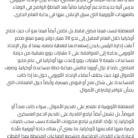
يدرس آلية جديدة لدعم أوكرانيا مالياً بعد التباطؤ الواضح في الوفاء
بالتعهدات الأوروبية التي سبق الإعلان عنها في بداية العام الجاري.
المعضلة ليست فيما مضى فقطـ بل تكمن أيضاً فيما هو آت حيث تحتاج
أوكرانيا خلال العام المقبل إلى نحو 38 مليار دولار، وهو مبلغ ضخم
أعلنت إدارة الرئيس بايدن إستعدادها لتغطية نصفه، بينما لا يزال الإتحاد
الأوروبي بحاجة إلى الموافقة على 3 مليارات يورو متبقية من حزمة
مساعدات بقيمة 9 مليارات يورو وٌعدت بها أوكرانيا في عام مايو
الماضي. كما لا تزال أوروبا تناقش صياغة خطة مساعدة أوكرانيا، وصرف
الأموال لها، حيث يختلف أعضاء الإتحاد الأوروبي حول ما إذا كانت
المساعدة على شكل منح أو قروض ميسرة، وأيضاً حول الضمانات التي
يجبأن تتوافر لإقتراض الأموال.
المعضلة الأوروبية لا تقتصر على تقديم الأموال ـ سواء كانت منحاً أو
قروضاًـ بل تشمل أيضاً تراجع القدرة على تقديم الدعم العسكري
لأوكرانيا، إذ تؤكد التقارير تراجع مخزونات الأسلحة بسبب سحب كميات
كبيرة منها لتقديمها لأوكرانيا، ما يعني أن هناك حاجة أوروبية ملّحة
لإعادة بناء القدرات الدفاعية، وتشجيع الصناعات المرتبطة بهذا القطاع