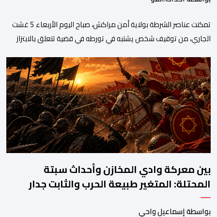
تمكنت عناصر الشرطة بولاية أمن مراكش، صباح اليوم الأربعاء 5 غشت
الجاري، من توقيف شخص يشتبه في تورطه في قضية تتعلق بالابتزاز
وممارسة الإرشاد السياحي بدون رخصة. وكان المشتبه فيه قد عرّض
سائحين أجنبيين للابتزاز بالمدينة العتيقة بمراكش، وطالبهما بمبلغ مالي
غير مستحق بدعوى ممارسة نشاط مرتبط بالإرشاد السياحي بدون
رخصة، وهي الأفعال الإجرامية التي […]
بين معركة وادي المخازن وأحداث سبتة
المحتلة: المتغير طبيعة الحرب والثابت جدار
الصد الوطني
بواسطة إسماعيل واحي