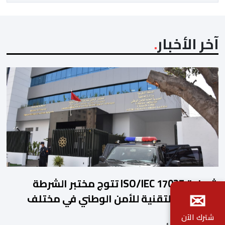
الحقائق، […]
آخر الأخبار
شهادة ISO/IEC 17025 تتوج مختبر الشرطة
✉
العلمية والتقنية للأمن الوطني في مختلف
الخبرات الجنائية
شترك الآن