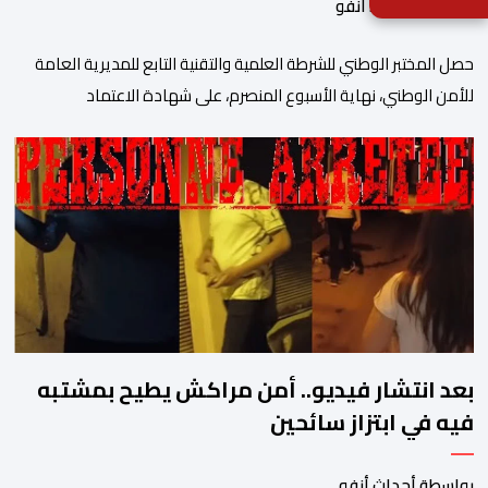
بواسطة أحداث. أنفو
حصل المختبر الوطني للشرطة العلمية والتقنية التابع للمديرية العامة
للأمن الوطني، نهاية الأسبوع المنصرم، على شهادة الاعتماد
والمطابقة والجودة بالمعيار الدولي “ISO/CEI 17025″، وذلك في
مختلف التخصصات والخبرات الشرعية، بما فيها فروع البيولوجيا والكيمياء،
وتدقيق وفحص الوثائق، والحرائق والمتفجرات، وكذا الآثار الرقمية
والمخدرات والمواد السمومية.وكانت المنظمة الأمريكية للاعتماد
والتقييس ″The ANSI National Accreditation Board″، المختصة […]
بعد انتشار فيديو.. أمن مراكش يطيح بمشتبه
فيه في ابتزاز سائحين
بواسطة أحداث.أنفو