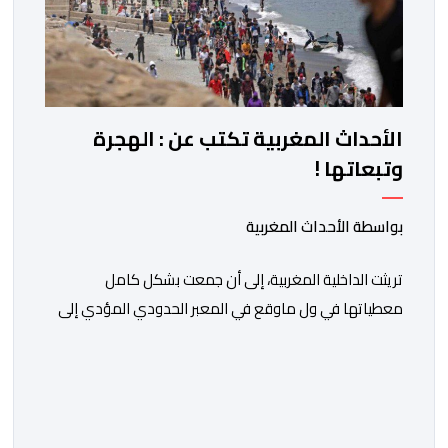
الأحداث المغربية تكتب عن : الهجرة
وتبعاتها !
بواسطة الأحداث المغربية
تريثت الداخلية المغربية، إلى أن جمعت بشكل كامل
معطياتها في ول ماوقع في المعبر الحدودي المؤدي إلى
ثغر السليب، وقدمت معطيات دقيقة حول ماوقع، وكيف
وقع، ومن حرك الأمور، ومن دير بليل لذلك الأمر الجلل الذي
انتهى بما انتهى عليه.ولمن اتتقدوا الصمت الحكومي في عز
الأزمة، الرد كان واضحا: لايمكن الحديث دون استيفاء كل