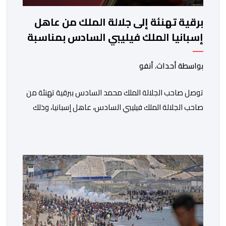
برقية تهنئة إلى جلالة الملك من عاهل
إسبانيا الملك فيليبي السادس بمناسبة
عيد العرش المجيد
بواسطة أحداث. أنفو
توصل صاحب الجلالة الملك محمد السادس ببرقية تهنئة من
صاحب الجلالة الملك فيليبي السادس، عاهل إسبانيا، وذلك
بمناسبة الذكرى السابعة والعشرين لتربع جلالته على عرش
أسلافه المنعمين. وأعرب العاهل الإسباني، في هذه البرقية،
باسمه الخاص وباسم الحكومة والشعب الإسبانيين، عن أحر
تهانيه وأطيب تمنياته بالسعادة والصحة لشقيقه جلالة
الملك، وبالمزيد من الازدهار والرفاه للشعب المغربي. […]