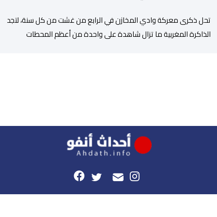
تحل ذكرى معركة وادي المخازن في الرابع من غشت من كل سنة، لتجد
الذاكرة المغربية ما تزال شاهدة على واحدة من أعظم المحطات
التاريخية للمملكة، بما كرسته منذ قرون مضت من دروس استراتيجية لا
تزال حاضرة حتى اليوم، وعلى رأسها أن الطامعين في تدمير المغرب لا
يتحركون إلا عندما يجدون انقساما داخليا يمكن استغلاله. في […]
هذا الموقع
راسلونا