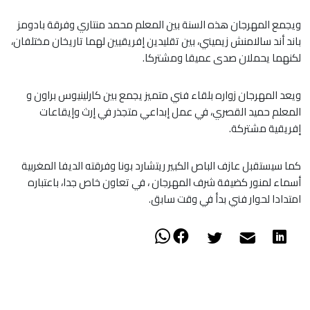
ويجمع المهرجان هذه السنة بين المعلم محمد منتاري وفرقة بادومز
باند أند سالامنش زيميني، بين تقليدين إفريقيين لهما تاريخان مختلفان،
لكنهما يحملان صدى عميقا ومشتركا.
ويعد المهرجان زواره بلقاء فني متميز يجمع بين كارلينيوس براون و
المعلم حميد القصري، في عمل إبداعي متجذر في إرث وإيقاعات
إفريقية مشتركة.
كما سيستقبل عازف الباص الكبير ريتشارد بونا وفرقته الديفا المغربية
أسماء لمنور كضيفة شرف المهرجان ، في تعاون خاص جدا، باعتباره
امتدادا لحوار فني بدأ في وقت سابق.