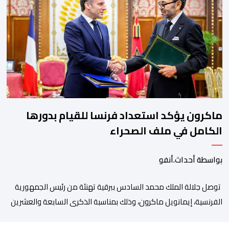
سبتة المحتلة، أعلنت اسبانيا أمس الجمعة 07 غشت 2026، عن فرضها
لإجراءات مراقبة على حدودها للمسافرين الوافدين من إيطاليا. وكانت
اسبانيا قد أمهلت إيطاليا […]
ماكرون يؤكد استعداد فرنسا للقيام بدورها
الكامل في ملف الصحراء
بواسطة أحداث.أنفو
توصل جلالة الملك محمد السادس ببرقية تهنئة من رئيس الجمهورية
الفرنسية، إيمانويل ماكرون، وذلك بمناسبة الذكرى السابعة والعشرين
لتربعه على العرش، حيث أعرب فيها عن تمنياته لجلالة الملك بالصحة