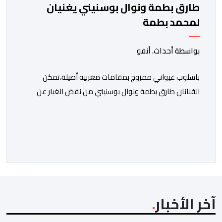
طارق بطمة ونوال بوسنيني يغنيان
لمحمد بطمة
بواسطة أحداث. أنفو
باسلوب غيواني ممزوج بمقامات مغربية أصيلة،تمكن
الفنانان طارق بطمة ونوال بوسنيني من نفض الغبار عن
زجلية جميلة،كتبها ولحنها المرحوم محمد بطمة ،احد اعمدة
مجموعة لمشاهب الشهيرة. الاغنية بعنوان ” فضولي
ياقلبي” ،قام بتوزيعها اسامة باهي،باسلوب سلس وبسيط،
متحكما في الجمل الموسيقية والانتقالات الجميلة..استطاع
الفنانان طارق بطمة ونوال بوسنيني أن يعطيا روحا فريدة
لهذه الاغنية,بفضل أدا […]
آخر الأخبار