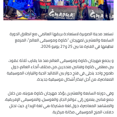
تستعد مدينة الصويرة لاستعادة بريقها العالمي مع انطلاق الدورة
السابعة والعشرين لمهرجان “كناوة وموسيقى العالم”، المزمع
تنظيمها في الفترة ما بين 25 و27 يونيو 2026.
و يجمع مهرجان كناوة وموسيقى العالم منذ ما يقارب ثلاثة عقود،
بين معلمي كناوة وفنانين منحدرين من مختلف أنحاء العالم، حول
طموح واحد يتجلى في فتح حوار بين التقاليد الحية والتيارات الموسيقية
المعاصرة، من أجل ابتكار أشكال موسيقية جديدة.
وفي دورته السابعة والعشرين يؤكد مهرجان كناوة هويته، من خلال
جمع فنانين ينتمون إلى عوالم الجاز، والغوسبل، والموسيقى الإفريقية،
والمشاهد المعاصرة، حول لغة مشتركة هي لغة الإبداع. حيث تحتل
حفلات المزج الموسيقي مكانة مركزية.