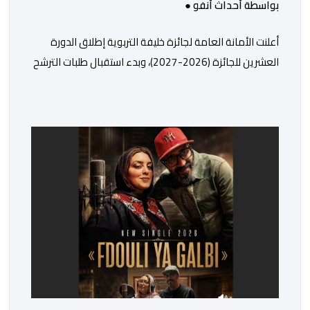
بواسطة أحداث أنفو ●
أعلنت الأمانة العامة لجائزة خليفة التربوية إطلاق الدورة
العشرين للجائزة (2026-2027)، وبدء استقبال طلبات الترشح
إلكترونياً اعتباراً من اليوم وحتى 31 دجنبر 2026. وقال بلاغ
صحافي إن هذه الدوة تكتسب أهمية خاصة لتزامنها مع
مرور عشرين عاماً على انطلاق الجائزة، وتشهد للمرة الأولى
استحداث فئة “الابتكار والذكاء الاصطناعي في التعليم”، إلى
جانب طرح 10 مجالات […]