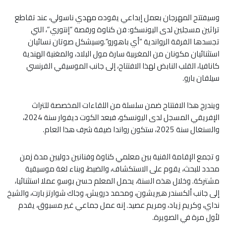
وسيفتتح المهرجان بعمل إبداعي يقوده مهدي ناسولي، عند تقاطع
تراثين مسجلين لدى اليونسكو: فن كناوة ورقصة “إنتوري”، التي
تجسدها الفرقة الرواندية “أي باهورو”.وسيشكل صوتان نسائيان
استثنائيان مكونان من المغربية سارة مول البلاد، والمغنية الهندية
كانافيا، القلب النابض لهذا الافتتاح، إلى جانب الموسيقي الفرنسي
سيلفان بارو.
ويندرج هذا الافتتاح ضمن سلسلة من اللقاءات المخصصة للتراث
الإفريقي المسجل لدى اليونسكو، فبعد الكوت ديفوار سنة 2024،
والسنغال سنة 2025، ستكون رواندا ضيفة شرف هذا العام.
و تجمع الإقامة الفنية بين معلمي كناوة وفنانين دوليين مدة زمن
محدد للبحث، يقوم على الاستكشاف، والضبط، وبناء لغة موسيقية
مشتركة. وخلال هذه السنة، يحمل المعلم حسن بوسو عملا استثنائيا،
إلى جانب ألكسندر هيريشون، ومحمد درويش، وجاك شوارتز بارت، والشيخ
نداي، وكريم زياد، ومريم عصيد. إنه عمل جماعي غير مسبوق، يقدم
لأول مرة في الصويرة.