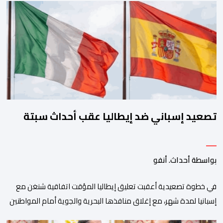
الخارجية والتعاون الافريقي والمغاربة المقيمين بالخارج، ناصر بوريطة،
ونائب رئيس جمهورية كولومبيا، خوسيه مانويل ريستريبو، بحضور وزير
العلاقات الخارجية عمر بولا إسكوبار. وبهذه المناسبة، أكد السيد […]
تصعيد إسباني ضد إيطاليا عقب أحداث سبتة
بواسطة أحداث. أنفو
في خطوة تصعيدية أعقبت تعليق إيطاليا المؤقت اتفاقية شنغن مع
إسبانيا لمدة شهر، مع إغلاق منافذها البحرية والجوية أمام المواطنين
غير الإسبان القادمين من إسبانيا تزامنا مع التدفق الكبير للمهاجرين عبر