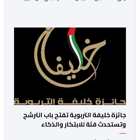
سعيد
ولم تخل هذه الدورة من مؤشرات إيجابية على مستوى تنوعالمشاركة،
وتبرز هذه الأرقام الحجم الكبير الذي باتت تعرفه تظاهرةالتبوريدة 
ومن المرتقب أن تعرف فعاليات الموسم إقبالا جماهيريا
واسعا،في ظل الشغف الكبير الذي يحظى به فن التبوريدة، باعتبارهأحد أ
جائزة خليفة التربوية تفتح باب الترشح
وتستحدث فئة للابتكار والذكاء
الاصطناعي