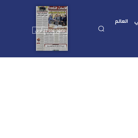
ي
العالم
تصفح عدد 22 أبريل