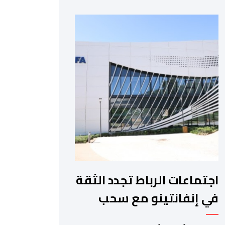
والمغرب الفاسي، في مستهل مشوارهما
القاري. ​وسيكون نادي نهضة بركان على
موعد في هذا الدور مع الفائز من المباراة
التي تجمع بين ستار سبورت السييراليوني
ونادي المدينة الغامبي، حيث يطمح
الفريق […]
اجتماعات الرباط تجدد الثقة
في إنفانتينو مع سحب
مشروع الفيفا