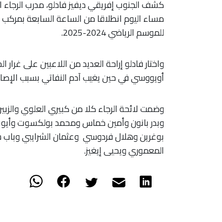
كشف الجنوب إفريقي ديفيز فادلو، مدرب الرجاء ا
مساء اليوم انطلاقا من الساعة السابعة بمرك
للموسم الرياضي 2024-2025.
واختار فادلو إراحة العديد من اللاعبين على غرار
أويووسي في حين يغيب آدم النفاتي بسبب الإصابة
وضمت لائحة الرجاء كلا من كبيري العلوي والز
وبدر بانون وأمين خماس ومحمد بولكسوت وأيوب 
بوغرين وهلال فردوسي وعثمان الشرايبي وباب 
المعموري ويحيى إيغيز.