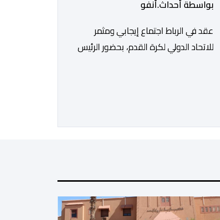
بواسطة أحداث.أنفو
عقد في الرباط اجتماع إيجابي ومثمر
للاتحاد الدولي لكرة القدم، بحضور الرئيس
جياني إنفانتينو، والأمين العام ماتياس
غرافستروم، وأعضاء مجلس إدارة الفيفا،
لمناقشة التطورات الأخيرة وضمان تطوير
آليات العمل الداخلي. ​وشهد اللقاء تجديد
الثقة المتبادلة بين القيادة التنفيذية
للاتحاد، حيث أكد المجتمعون دعمهم
الكامل للرئيس إنفانتينو باعتباره المسؤول
الوحيد المباشر والمنتخب من قِبل 211
اتحادا […]