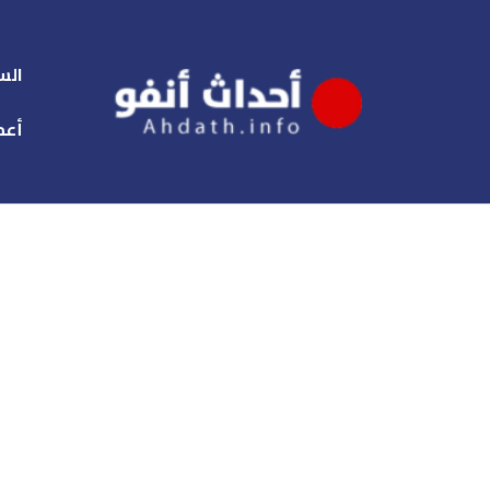
الس
أعم