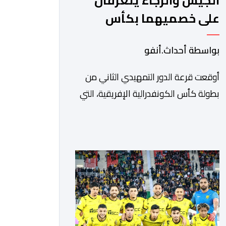
الجيش والرجاء يتعرفان
على خصميهما بكأس
الكاف
بواسطة أحداث.أنفو
أوقعت قرعة الدور التمهيدي الثاني من
بطولة كأس الكونفدرالية الإفريقية، التي
سحبت قبل قليل في العاصمة المصرية
القاهرة، ممثلي كرة القدم المغربية الرجاء
الرياضي والجيش الملكي في مواجهات
مرتقبة أمام أندية غرب ووسط القارة. ​
وسيكون نادي الرجاء الرياضي على موعد
مع مواجهة المتأهل من المباراة التي
تجمع بين إيل كانيمي واريورز النيجيري