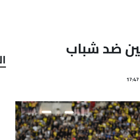
دون 4 لاعبين ضد شباب
ال