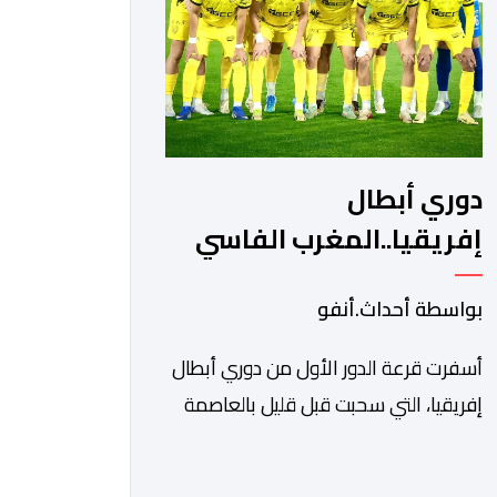
ونادي أوديب ممثل […]
دوري أبطال
إفريقيا..المغرب الفاسي
يواجه رحيمو البوركينابي
بواسطة أحداث.أنفو
أسفرت قرعة الدور الأول من دوري أبطال
إفريقيا، التي سحبت قبل قليل بالعاصمة
المصرية القاهرة، عن مواجهات متوازنة
لممثلي كرة القدم المغربية، نهضة بركان