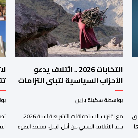
انتخابات 2026 .. ائتلاف يدعو
لا
الأحزاب السياسية لتبني التزامات
تت
واضحة تجاه المناطق الجبلية
فم
بواسطة سكينة بنزين
بوا
اق
مع اقتراب الاستحقاقات التشريعية لسنة 2026،
تصا
ا
جدد الائتلاف المدني من أجل الجبل، تسليط الضوء
الم
على عدد من المطالب المرتبطة بساكنة المناطق
من 