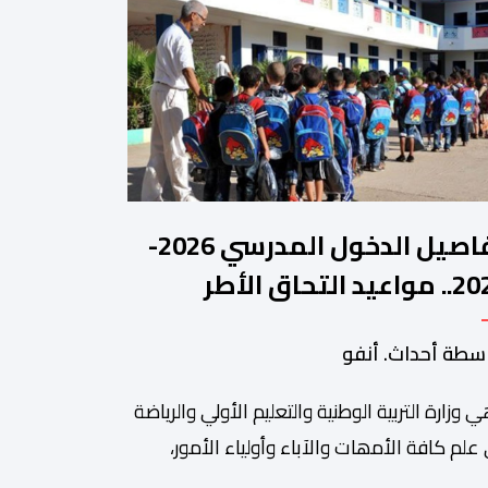
تفاصيل الدخول المدرسي 2026-
2027.. مواعيد التحاق الأطر
لتلاميذ بالمؤسسات التعليمية
سطة أحداث. أنفو
ي وزارة التربیة الوطنیة والتعلیم الأولي والریاضة
ة من أبرزالتظاهرات التراثية بالمغرب، والتي تستقطب سنويا عشاق
 علم كافة الأمھات والآباء وأولیاء الأمور،
تلمیذات والتلامیذ، والأطر الإداریة والتربویة وإلى