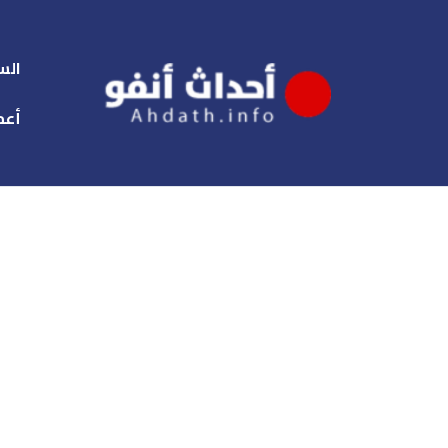
الس
أعم