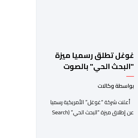
غوغل تطلق رسميا ميزة
"البحث الحي" بالصوت
والكاميرا
بواسطة وكالات
أعلنت شركة “غوغل” الأمريكية رسميا
عن إطلاق ميزة “البحث الحي” (Search
Live) عالميا، وهي تقنية مبتكرة تدمج بين
الرؤية الحاسوبية ومعالجة الصوت الفورية