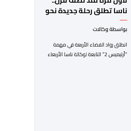
لأول مرة منذ نصف قرن..
ناسا تطلق رحلة جديدة نحو
القمر
بواسطة وكالات
انطلق رواد الفضاء الأربعة في مهمة
“أرتيميس 2” التابعة لوكالة ناسا الأربعاء
في رحلة تجريبية تستغرق عشرة أيام نحو
مدار القمر، تمهيدا للعودة إلى سطحه
عام 2028. وقال جاريد آيزكمان، رئيس
وكالة الفضاء الأميركية الذي عينه الرئيس
دونالد ترامب، في مؤتمر صحافي عقب
الإطلاق “بعد توقف قصير دام 54 عاما،
تستأنف ناسا مهمتها لإرسال رواد […]