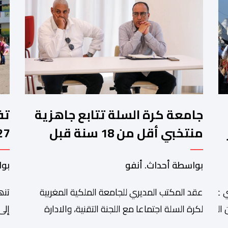
جامعة كرة السلة تتابع جاهزية
منتخبي أقل من 18 سنة قبل
كأس إفريقيا
وا
بواسطة أحداث. أنفو
بوا
عقد المكتب المديري للجامعة الملكية المغربية
تنھ
 عبد الله أمغار،تواصلت عملية إحصاء السربات المشاركة في واحد
التبوريدة،
لكرة السلة اجتماعا مع اللجنة التقنية، والادارة
إلى
التقنية الوطنية خصص لتقييم حصيلة عمل الأشهر
وال