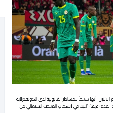
 الاثنين، أنها ستلجأ للمساطر القانونية لدى الكونفدرالية
ة القدم (فيفا) “للبت في انسحاب المنتخب السنغالي من