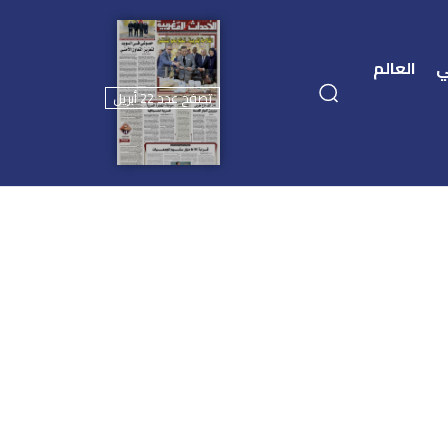
ي
العالم
تصفح عدد 22 أبريل