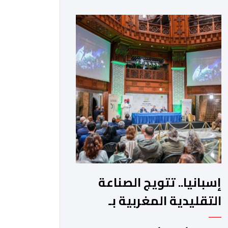
لتغيير طريقة تفاعل المستخدمين مع
محرك البحث التقليدي. وأوضحت الشركة
تأتي هذه الخطوة كجزء من استراتيجية
“غوغل” الشاملة لتعميم تطبيقات الذكاء
الاصطناعي التوليدي في تفاصيل الحياة
اليومية. وتعتمد الميزة الجديدة على […]
إسبانيا.. تتويج الصناعة
التقليدية المغربية بـ
"جائزة ديموفيلو"