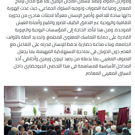
وموازين القوة، ويمتد ليشمل المجال الرمزي بما هو مجال لإنتاج
المعنى وصياغة التصورات وتوجيه السلوك الجماعي، حيث غدت الهوية
ذاتها ساحة للتدافع، وأصبح الإنسان معرضًا لاجتثاث هادئ من جذوره
الثقافية والروحية عبر التدفق الكثيف للصور والقيم وأنماط العيش
الموحدة. ومن هنا تتأكد الحاجة إلى المؤسسات الروحية والتربوية
القادرة على حماية التماسك المعنوي للمجتمع، وتجديد الصلة بالثوابت
الجامعة، وبناء مناعة حضارية تحفظ للإنسان قدرته على التفاعل مع
العصر دون الذوبان في نماذجه الاستهلاكية المهيمنة، بما يجعل
التصوف المغربي، بما يحمله من رصيد تربوي ورمزي وأخلاقي، أحد
المداخل الأساسية للمساهمة في هذا التحصين الجيوحضاري داخل
السياق المغربي المعاصر.