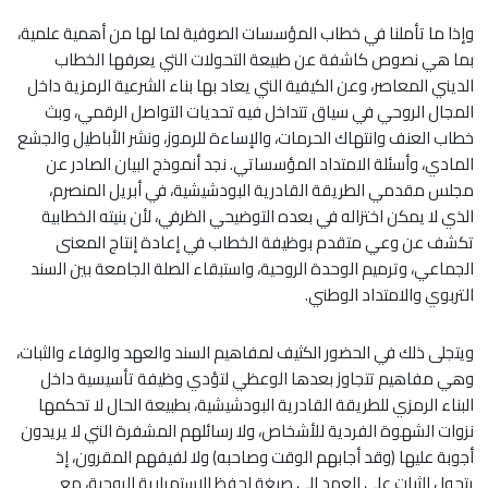
وإذا ما تأملنا في خطاب المؤسسات الصوفية لما لها من أهمية علمية،
بما هي نصوص كاشفة عن طبيعة التحولات التي يعرفها الخطاب
الديني المعاصر، وعن الكيفية التي يعاد بها بناء الشرعية الرمزية داخل
المجال الروحي في سياق تتداخل فيه تحديات التواصل الرقمي، وبث
خطاب العنف وانتهاك الحرمات، والإساءة للرموز، ونشر الأباطيل والجشع
المادي، وأسئلة الامتداد المؤسساتي. نجد أنموذج البيان الصادر عن
مجلس مقدمي الطريقة القادرية البودشيشية، في أبريل المنصرم،
الذي لا يمكن اختزاله في بعده التوضيحي الظرفي، لأن بنيته الخطابية
تكشف عن وعي متقدم بوظيفة الخطاب في إعادة إنتاج المعنى
الجماعي، وترميم الوحدة الروحية، واستبقاء الصلة الجامعة بين السند
التربوي والامتداد الوطني.
ويتجلى ذلك في الحضور الكثيف لمفاهيم السند والعهد والوفاء والثبات،
وهي مفاهيم تتجاوز بعدها الوعظي لتؤدي وظيفة تأسيسية داخل
البناء الرمزي للطريقة القادرية البودشيشية، بطبيعة الحال لا تحكمها
نزوات الشهوة الفردية للأشخاص، ولا رسائلهم المشفرة التي لا يريدون
أجوبة عليها (وقد أجابهم الوقت وصاحبه) ولا لفيفهم المقرون، إذ
يتحول الثبات على العهد إلى صيغة لحفظ الاستمرارية الروحية، مع