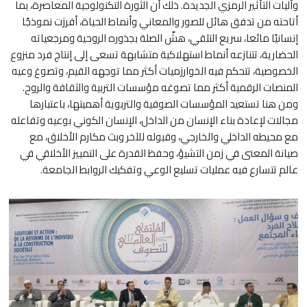
وآليات التأثير الرمزي الجديدة. ذلك أن الثورة التكنولوجية المعاصرة، بما
أتاحته من تدفق هائل للصور والمعاني وأنماط الحياة، أفرزت نموذجًا
إنسانيًا مائعا، سريع التلقي، هشَّ الصلة بجذوره الروحية ومرجعياته
الحضارية، تتنازعه أنماط استهلاكية متشابهة تسعى إلى إنتاج فرد منزوع
الخصوصية، تتحكم فيه الخوارزميات أكثر مما توجهه القيم، وتصوغ وعيه
المنصات الرقمية أكثر مما تصوغه مؤسسات التربية والثقافة والروح.
ومن هنا تستعيد المؤسسات الصوفية والتربوية أهميتها، باعتبارها
مجالات لإعادة بناء الإنسان من الداخل، الإنسان الكوني بوعيه وتفاعله
مع محيطه الداخلي والخارجي، وقبوله للآخر وبث مكارم الأخلاق، مع
صيانة المعنى في زمن التشيؤ، وحفظ القدرة على التمييز الأخلاقي في
عالم تتسارع فيه عمليات تسليع الوعي وتفكيك الروابط الجامعة.