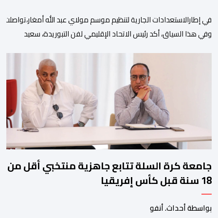
في إطارالاستعدادات الجارية لتنظيم موسم مولاي عبد الله أمغار،تواصلت 
وفي هذا السياق، أكد رئيس الاتحاد الإقليمي لفن التبوريدة، سعيد
ولم تخل هذه الدورة من مؤشرات إيجابية على مستوى تنوعالمشاركة، حيث 
وتبرز هذه الأرقام الحجم الكبير الذي باتت تعرفه تظاهرةالتبوريدة خلال 
ومن المرتقب أن تعرف فعاليات الموسم إقبالا جماهيريا
واسعا،في ظل الشغف الكبير الذي يحظى به فن التبوريدة، باعتبارهأحد أبرز م
جامعة كرة السلة تتابع جاهزية منتخبي أقل من
18 سنة قبل كأس إفريقيا
بواسطة أحداث. أنفو