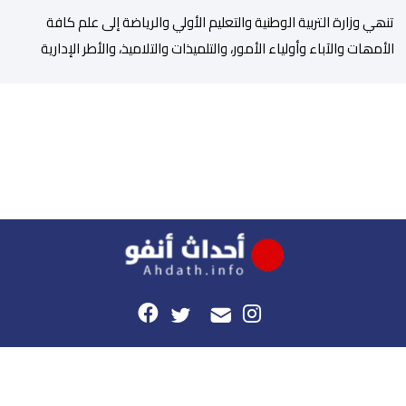
تنھي وزارة التربیة الوطنیة والتعلیم الأولي والریاضة إلى علم كافة
الأمھات والآباء وأولیاء الأمور، والتلمیذات والتلامیذ، والأطر الإداریة
والتربویة وإلى الرأي العام الوطني، أن الدخول المدرسي لسنة 2026-
2027 سیتم في موعده الرسمي المحدد سلفا طبقا لمقتضیات المقرر
الوزاري رقم 047.26 الصادر بتاریخ 3 یولیوز 2026 بشأن تنظیم السنة
الدراسیة. وأوضحت الوزارة، في بلاغ، أن أطر […]
هذا الموقع
راسلونا
موقع أحداث.أنفو هو النسخة الرقمية لجريدة الأحداث المغربية