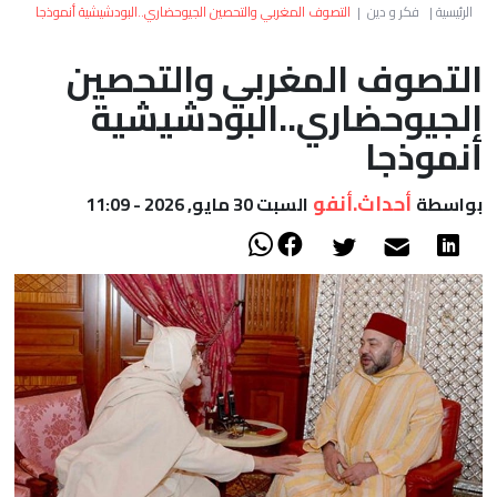
العالم
الرئيسية
|
فكر و دين
|
التصوف المغربي والتحصين الجيوحضاري..البودشيشية أنموذجا
التصوف المغربي والتحصين
أعمدة
الجيوحضاري..البودشيشية
الصحراء
أنموذجا
أحداث.أنفو
بواسطة
السبت 30 مايو, 2026 - 11:09