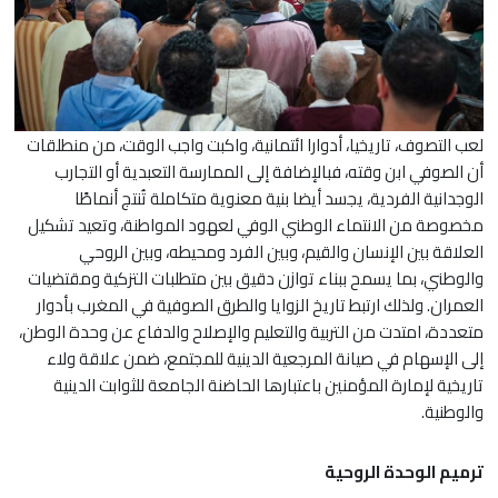
لعب التصوف، تاريخيا، أدوارا ائتمانية، واكبت واجب الوقت، من منطلقات
أن الصوفي ابن وقته، فبالإضافة إلى الممارسة التعبدية أو التجارب
الوجدانية الفردية، يجسد أيضا بنية معنوية متكاملة تُنتج أنماطًا
مخصوصة من الانتماء الوطني الوفي لعهود المواطنة، وتعيد تشكيل
العلاقة بين الإنسان والقيم، وبين الفرد ومحيطه، وبين الروحي
والوطني، بما يسمح ببناء توازن دقيق بين متطلبات التزكية ومقتضيات
العمران. ولذلك ارتبط تاريخ الزوايا والطرق الصوفية في المغرب بأدوار
متعددة، امتدت من التربية والتعليم والإصلاح والدفاع عن وحدة الوطن،
إلى الإسهام في صيانة المرجعية الدينية للمجتمع، ضمن علاقة ولاء
تاريخية لإمارة المؤمنين باعتبارها الحاضنة الجامعة للثوابت الدينية
والوطنية.
ترميم الوحدة الروحية