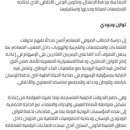
الجماعية، وحفظ الاعتدال، وتكوين الوعي الأخلاقي الذي تحتاجه
المجتمعات لصيانة وحدتها واستقرارها.
توازن وجودي
إن دراسة الخطاب الصوفي المعاصر أصبح مدخلًا لفهم تحولات
الانتماءات والمجتمعات والشرعية والهويات داخل المغرب المعاصر، بما
يجعل التصوف أحد الفاعلين الرمزيين القادرين على الإسهام في إعادة
إنتاج التوازن الحضاري، وحفظ الاستمرارية المعنوية للأمة، ضمن أفق
تتكامل فيه التربية الروحية مع مقتضيات البناء الوطني، وتتصل فيه
التزكية بمسؤولية الإسهام في صناعة الحياة الطيبة التي تحفظ للإنسان
كرامته، وللوطن وحدته، وللمجتمع تماسكه المعنوي والأخلاقي.
وفي خضم التحولات الكونية المتسارعة، وما تفرزه العولمة من إعادة
تشكيل متواصلة لأنماط العيش والإدراك والانتماء، تبرز الحاجة الحضارية
إلى هذه المؤسسات الروحية قوية، بما هي فضاءات لحفظ التوازن
الوجودي للإنسان، وحماية الخصوصيات الثقافية من الذوبان داخل
منطق التنميط الكوني السلبي الذي تسنده الصناعات الرقمية العملاقة