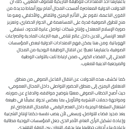
باعتبارها أحد الامتدادات للوظيفة التاريخية للتصوف المغربي، ذلك أن
التحولات الدولية المعاصرة أفسحت المجال أمام بروز أنماط جديدة من
القوى الناعمة، تقوم على التأثير الرمزي والثقافي والأخلاقي، وهو ما
منح للطرق الصوفية قدرة على المساهمة في الحوار الحضاري، وتعزيز
صورة الإسلام المعتدل، وإنتاج شبكات تواصل عابرة للحدود، تستبقي
البعد الإنساني للدين داخل عالم تتنامى فيه النزعات المادية والصراعات
الهوياتية. ومن هنا يمكن فهم الامتدادات الدولية لبعض المؤسسات
الصوفية، باعتبارها تعبيرًا عن انتقال الوظيفة الروحية من المجال
المحلي إلى الفضاء الكوني، ضمن ارتباط ثابت بالثوابت الوطنية
والمرجعية الدينية للمغرب.
كما تكشف هذه التحولات عن انتقال الفاعل الصوفي من منطق
الانغلاق الرمزي إلى منطق الحضور التواصلي داخل المجال العمومي،
حيث أصبح الخطاب الصوفي معنيًا بتوضيح مواقفه، والدفاع عن صورته،
ومواجهة حملات التشويه والتأويل، بما يعكس تحولا عميقًا في طبيعة
اشتغال السلطة الرمزية داخل العصر الرقمي. فالمجال الافتراضي لم
يعد مجرد فضاء للتواصل، ويسعى لأن ينصب نفسه حكما لإنتاج الشرعية
وإعادة تشكيل الرأي العام، الأمر الذي جعل المؤسسات الروحية مطالبة
بإعادة بناء أدوات خطابها بما يحقق التوازن بين الوقار التقليدي