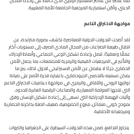
منه عنصرًا من عناصر الاستقرار الرمزي الذي حافظ على وحدة المجال
الديني، وأمّن استمرارية المرجعية الجامعة للأمة المغربية.
مواجهة الاختراق الناعم
لقد أضحت التحولات الدولية المعاصرة تكشف، بصورة متزايدة، عن
انتقال طبيعة الصراعات من المجال المادي الصرف إلى مستويات أكثر
عمقًا وتعقيدًا، تتصل بإعادة تشكيل الوعي الجماعي وأنماط الإدراك،
والتأثير في المرجعيات القيمية والرمزية للمجتمعات، بما يجعل الأمن
الحضاري جزءًا لا ينفصل عن الأمن الاستراتيجي للدول. لذلك، يبرز ما
يمكن تسميته بالتحصين الجيوحضاري، باعتباره قدرة الأمم على صيانة
توازنها الروحي والثقافي والرمزي في مواجهة ديناميات الاختراق الناعم
التي تنتجها العولمة المعيارية، والصناعات الرقمية العابرة للحدود،
وآليات الهيمنة الإدراكية التي تسعى إلى إعادة تشكيل الإنسان وفق
نموذج كوني متماثل، منزوع الخصوصية، ضعيف الصلة بذاكرته الحضارية
ومرجعياته الأخلاقية.
يتجاوز التدافع، ضمن هذه التحولات، السيطرة على الجغرافيا والثروات