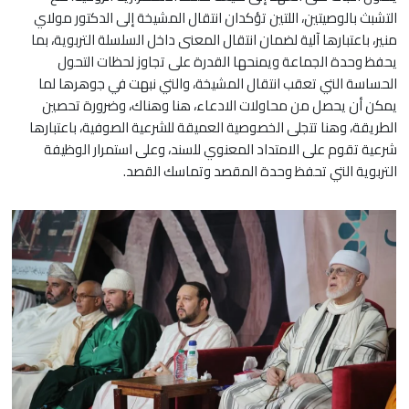
التشبث بالوصيتين، اللتين تؤكدان انتقال المشيخة إلى الدكتور مولاي
منير، باعتبارها آلية لضمان انتقال المعنى داخل السلسلة التربوية، بما
يحفظ وحدة الجماعة ويمنحها القدرة على تجاوز لحظات التحول
الحساسة التي تعقب انتقال المشيخة، والتي نبهت في جوهرها لما
يمكن أن يحصل من محاولات الادعاء، هنا وهناك، وضرورة تحصين
الطريقة، وهنا تتجلى الخصوصية العميقة للشرعية الصوفية، باعتبارها
شرعية تقوم على الامتداد المعنوي للسند، وعلى استمرار الوظيفة
التربوية التي تحفظ وحدة المقصد وتماسك القصد.