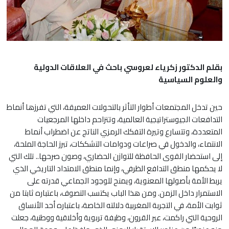
بقلم الدكتور زكرياء لعروسي باحث في العلاقات الدولية
والعلوم السياسية
حين تدخل المجتمعات أطوار التأثر بالتحولات العميقة، التي تفرزها أنماط
التدافعات الجيوستراتيجية العالمية، وتتزاحم داخلها المرجعيات
المتعددة، وتتسارع وتيرة التفكك الرمزي الناتج عن اضطراب أنماط
الانتماء، والدخول في صراعات ودوامات التشككات، تبرز الحاجة الملحة،
إلى استحضار القوى الحافظة للتوازن الحضاري، وصون صرحها.. تلك التي
لا يحكمها منطق التدافع الظرفي، وإنما منطق الامتداد التاريخي الذي
يربط الأمة بأصولها المعنوية، ويمنح للوجود الجماعي قدرته على
الاستمرار داخل الزمن. ومن هذا الباب يكتسب التصوف، باعتباره ثابتا من
ثوابت الأمة، في التجربة المغربية دلالته الخاصة، باعتباره أحد الأنساق
الروحية التي راكمت، عبر القرون، وظيفة تربوية وأخلاقية ووطنية، جعلت