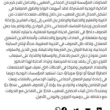
المكونات المؤسسة للوجدان الجماعي المغربي، والحامل لقدر كبير من
الذاكرة الروحية المشتركة. فقد أسهمت الزوايا والطرق الصوفية في
تشكيل المجال الديني للمغرب، من خلال وظائف متعددة امتدت من
التربية والتعليم والتحفيظ والإصلاح بين الناس، إلى إيواء العابرين وإغاثة
المحتاجين ورعاية التماسك الاجتماعي داخل البوادي والحواضر، بما جعل
التصوف حاضرًا في تفاصيل الحياة اليومية للمغاربة، باعتباره ثقافة
روحية متغلغلة في العادات والرموز والاحتفالات وأنماط التدين الشعبي
المعتدل. ولذلك ظل التصوف، في التجربة المغربية، مجالًا لإنتاج السكينة
الجماعية، وحفظ التوازن بين الشريعة والحقيقة، وبين التدين والسلوك،
ضمن نموذج ديني اتسم بالاعتدال والوسطية والقدرة على استيعاب
التنوع دون أن يفقد وحدته المرجعية. وتزداد الحاجة لهذا الحضور
والامتداد الصوفيين وضوحًا في اللحظات التي تعرف فيها المجتمعات
اضطرابًا قيميًا أو توترًا هوياتيًا، حيث تستعيد المؤسسات الروحية دورها
في إعادة ترميم المعنى الجماعي، وتثبيت الإحساس بالانتماء، وبعث
قيم التضامن والوفاء والتراحم، بما يؤكد أن التصوف المغربي عنصرًا حيًا
ومتجددًا داخل البناء الحضاري للمغرب، قادرًا على التفاعل مع التحولات
مع حفاظه على جوهره التربوي والروحي الأصيل.