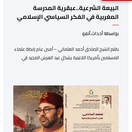
البيعة الشرعية..عبقرية المدرسة
المغربية في الفكر السياسي الإسلامي
بواسطة أحداث.أنفو
بقلم الشيخ الصادق أحمد العثماني – أمين عام رابطة علماء
المسلمين بأمريكا اللاتينية يشكل عيد العرش المجيد في
المملكة المغربية أكثر من مجرد ذكرى وطنية لتربع جلالة
الملك على عرش أسلافه المنعمين؛ فهو مناسبة تتجدد فيها
معاني الوفاء والالتحام بين العرش والشعب، ويُستحضر من
خلالها واحد من أعرق النظم السياسية في العالم الإسلامي،
وهو نظام البيعة […]