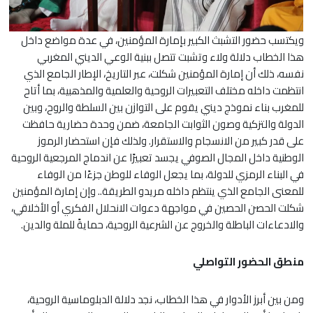
ويكتسب حضور التشبث الكبير بإمارة المؤمنين، في عدة مواضع داخل
هذا الخطاب دلالة ولاء وتشبت تتصل ببنية الوعي الديني المغربي
نفسه، ذلك أن إمارة المؤمنين شكلت، عبر التاريخ، الإطار الجامع الذي
انتظمت داخله مختلف التعبيرات الروحية والعلمية والمذهبية، بما أتاح
للمغرب بناء نموذج ديني يقوم على التوازن بين السلطة والروح، وبين
الدولة والتزكية وصون الثوابت الجامعة، ضمن وحدة حضارية حافظت
على قدر كبير من الانسجام والاستقرار. ولذلك فإن استحضار الرموز
الوطنية داخل المجال الصوفي يجسد تعبيرًا عن اندماج المرجعية الروحية
في البناء الرمزي للدولة، بما يجعل الوفاء للوطن جزءًا من الوفاء
للمعنى الجامع الذي ينتظم داخله مريدو الطريقة.. وإن إمارة المؤمنين
شكلت الحصن الحصين في مواجهة دعوات الانحلال الفكري أو الأخلاقي،
والادعاءات الباطلة والخروج عن الشرعية الروحية، حمايةً للملة والدين.
منطق الحضور التواصلي
ومن بين أبرز الأدوار في هذا الخطاب، نجد دلالة الدبلوماسية الروحية،