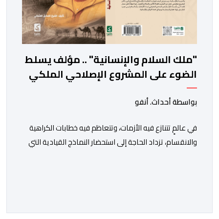
"ملك السلام والإنسانية" .. مؤلف يسلط
الضوء على المشروع الإصلاحي الملكي
بواسطة أحداث. أنفو
في عالمٍ تتنازع فيه الأزمات، وتتعاظم فيه خطابات الكراهية
والانقسام، تزداد الحاجة إلى استحضار النماذج القيادية التي
جعلت من الحكمة والحوار والسلام أساسًا في بناء الدولة
والإنسان. ومن هذا المنطلق يأتي الإصدار الجديد للمؤلف
الصادق أحمد العثماني، تحت عنوان “الملك محمد السادس..
ملك السلام والإنسانية”، ليقدم قراءة فكرية وتحليلية في
تجربة ملكٍ استطاع أن يجعل […]