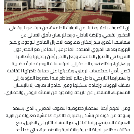
إن التصوف، باعتباره ثابتا من الثوابت الجامعة، من حيث هو تربية على
الحضور القيمي، وتزكية للباطن، وربط للإنسان بأفق التعالي عن
سفاسف الأمور، يتيح إمكان مقاومة الاختزال المادي للوجود، ويمنح
للهوية بعدها الحيوي المتجدد، القادر على التفاعل مع العصر دون
التفريط في الأصول الجامعة، وجعل الآخر يؤمن بجديتها وأصالتها
وراهنيتها، ولذلك تغدو الحاجة إلى المؤسسات الروحية حاجةً حضارية
تتصل بأمن المجتمعات الرمزي، وبقدرتها على حماية ذاكرتها الثقافية
واستمرارها التاريخي، داخل عالم تتعاظم فيه الضغوط المؤدية إلى
تفكيك الهويات وإعادة تشكيلها وفق نماذج لا تعترف إلا بالإنسان
المستهلك، المنفصل عن تاريخه، والمجرد من انتمائه الروحي والحضاري.
ومن المهم أيضا استحضار خصوصية التصوف المغربي، الذي يستمد
رسوخه من كونه لم يتشكل باعتباره ظاهرة هامشية معزولة عن البنية
العميقة للمجتمع، وإنما تداخل، عبر الامتداد التاريخي الطويل، مع
مختلف مظاهر الحياة الدينية والثقافية والاجتماعية، حتى غدا أحد