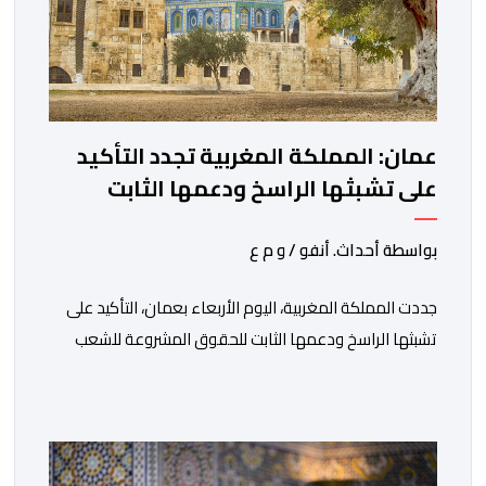
عمان: المملكة المغربية تجدد التأكيد
على تشبثها الراسخ ودعمها الثابت
للحقوق المشروعة للشعب الفلسطيني
الشقيق
بواسطة أحداث. أنفو / و م ع
جددت المملكة المغربية، اليوم الأربعاء بعمان، التأكيد على
تشبثها الراسخ ودعمها الثابت للحقوق المشروعة للشعب
الفلسطيني الشقيق في نيل حريته وإقامة دولته المستقلة
على حدود الرابع من يونيو 1967 وعاصمتها القدس
الشريف، واقتناعها بفضائل الحوار والتفاوض كسبيل وحيد
لحل الصراع الفلسطيني- الإسرائيلي، بعيدا عن أعمال العنف