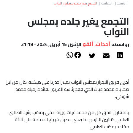
العالم
الرئيسية
|
السياسة
|
التجمع يغير جلده بمجلس النواب
التجمع يغير جلده بمجلس
أعمدة
النواب
الصحراء
أحداث. أنفو
بواسطة
الإثنين 15 أبريل, 2024 - 21:19
أجرى فريق الاحرار بمجلس النواب تغييرا جذريا على هيكلته، كان من ابرز
ضحاياه محمد غياث الذي فقد رئاسة الفريق لفائدة زميله محمد
شوكي.
بالمقابل التحق كل من محمد غياث وزينة ادخلي بمكتب رشيد الطالبي
العلمي كنائبين للرئيس، ما يعني حصول فريق الحمامة على ثلاثة
مقاعد بمكتب العلمي.