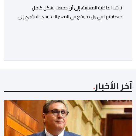
تريثت الداخلية المغربية، إلى أن جمعت بشكل كامل
معطياتها في ول ماوقع في المعبر الحدودي المؤدي إلى
ثغر السليب، وقدمت معطيات دقيقة حول ماوقع، وكيف
وقع، ومن حرك الأمور، ومن دير بليل لذلك الأمر الجلل الذي
انتهى بما انتهى عليه.ولمن اتتقدوا الصمت الحكومي في عز
الأزمة، الرد كان واضحا: لايمكن الحديث دون استيفاء كل
الحقائق، […]
آخر الأخبار