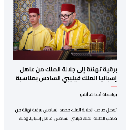
والتطرف والتصرفات أحادية الجانب، وكذا انخراطها التام في
كل […]
برقية تهنئة إلى جلالة الملك من عاهل
إسبانيا الملك فيليبي السادس بمناسبة
عيد العرش المجيد
بواسطة أحداث. أنفو
توصل صاحب الجلالة الملك محمد السادس ببرقية تهنئة من
صاحب الجلالة الملك فيليبي السادس، عاهل إسبانيا، وذلك
بمناسبة الذكرى السابعة والعشرين لتربع جلالته على عرش