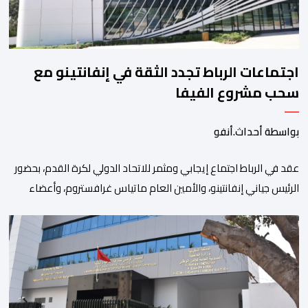
اجتماعات الرباط تجدد الثقة في إنفانتينو مع
سحب مشروع الفيفا
بواسطة أحداث.أنفو
عقد في الرباط اجتماع إيجابي ومثمر للاتحاد الدولي لكرة القدم، بحضور
الرئيس جياني إنفانتينو، والأمين العام ماتياس غرافستروم، وأعضاء
مجلس إدارة الفيفا، لمناقشة التطورات الأخيرة وضمان تطوير آليات
العمل الداخلي. ​وشهد اللقاء تجديد الثقة المتبادلة بين القيادة التنفيذية
للاتحاد، حيث أكد المجتمعون دعمهم الكامل للرئيس إنفانتينو باعتباره
المسؤول الوحيد المباشر والمنتخب من قِبل 211 اتحادا […]