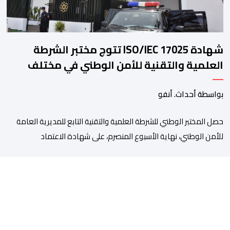
شهادة ISO/IEC 17025 تتوج مختبر الشرطة
العلمية والتقنية للأمن الوطني في مختلف
الخبرات الجنائية
بواسطة أحداث. أنفو
حصل المختبر الوطني للشرطة العلمية والتقنية التابع للمديرية العامة
للأمن الوطني، نهاية الأسبوع المنصرم، على شهادة الاعتماد
والمطابقة والجودة بالمعيار الدولي “ISO/CEI 17025″، وذلك في
مختلف التخصصات والخبرات الشرعية، بما فيها فروع البيولوجيا والكيمياء،
وتدقيق وفحص الوثائق، والحرائق والمتفجرات، وكذا الآثار الرقمية
والمخدرات والمواد السمومية.وكانت المنظمة الأمريكية للاعتماد
والتقييس ″The ANSI National Accreditation Board″، المختصة […]