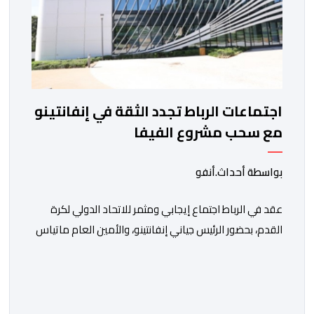
اجتماعات الرباط تجدد الثقة في إنفانتينو
مع سحب مشروع الفيفا
بواسطة أحداث.أنفو
عقد في الرباط اجتماع إيجابي ومثمر للاتحاد الدولي لكرة
القدم، بحضور الرئيس جياني إنفانتينو، والأمين العام ماتياس
غرافستروم، وأعضاء مجلس إدارة الفيفا، لمناقشة التطورات
الأخيرة وضمان تطوير آليات العمل الداخلي. ​وشهد اللقاء
تجديد الثقة المتبادلة بين القيادة التنفيذية للاتحاد، حيث أكد
المجتمعون دعمهم الكامل للرئيس إنفانتينو باعتباره