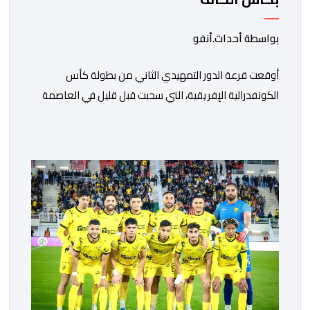
بواسطة أحداث.أنفو
أوقعت قرعة الدور التمهيدي الثاني من بطولة كأس
الكونفدرالية الإفريقية، التي سحبت قبل قليل في العاصمة
المصرية القاهرة، ممثلي كرة القدم المغربية الرجاء الرياضي
والجيش الملكي في مواجهات مرتقبة أمام أندية غرب
ووسط القارة. ​وسيكون نادي الرجاء الرياضي على موعد مع
مواجهة المتأهل من المباراة التي تجمع بين إيل كانيمي
واريورز النيجيري ونادي أوديب ممثل […]