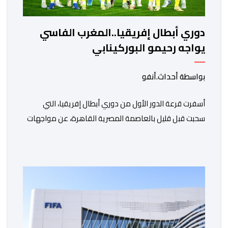
دوري أبطال إفريقيا..المغرب الفاسي
يواجه رحيمو البوركينابي
بواسطة أحداث.أنفو
أسفرت قرعة الدور الأول من دوري أبطال إفريقيا، التي
سحبت قبل قليل بالعاصمة المصرية القاهرة، عن مواجهات
متوازنة لممثلي كرة القدم المغربية، نهضة بركان والمغرب
الفاسي، في مستهل مشوارهما القاري. ​وسيكون نادي
نهضة بركان على موعد في هذا الدور مع الفائز من المباراة
التي تجمع بين ستار سبورت السييراليوني ونادي المدينة
الغامبي، حيث يطمح الفريق […]