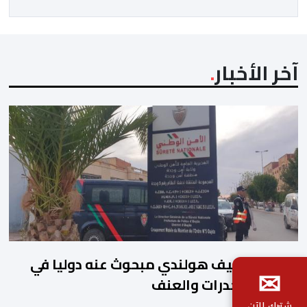
المسؤول الوحيد المباشر والمنتخب من قِبل 211 اتحادا […]
آخر الأخبار
وجدة.. توقيف هولندي مبحوث عنه دوليا في
✉
قضايا المخدرات والعنف
شترك الآن