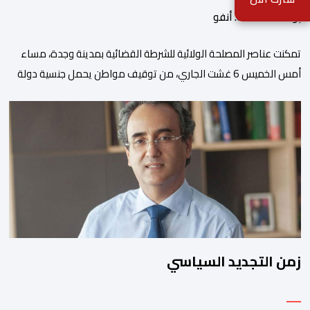
بواسطة أحداث. أنفو
تمكنت عناصر المصلحة الولائية للشرطة القضائية بمدينة وجدة، مساء
أمس الخميس 6 غشت الجاري، من توقيف مواطن يحمل جنسية دولة
الأراضي المنخفضة، والذي يبلغ من العمر 25 سنة ويقيم بالمغرب
بطريقة غير شرعية، وذلك لكونه يشكل موضوع أمر دولي بإلقاء القبض
صادر في حقه من طرف السلطات القضائية بدولة الأراضي المنخفضة.
وقد جرى توقيف المعني […]
زمن التجديد السياسي