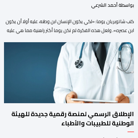
بواسطة أحمد الشرعي
كتب شاتوبريان يوما: «لكي يكون الإنسان ابن وطنه، عليه أولا أن يكون
ابن عصره». ولعل هذه الفكرة لم تكن يوما أكثر راهنية مما هي عليه
اليوم.يدخل المغرب مرحلة جديدة من مساره التنموي، مسلحا برؤية
واضحة وطموحات كبيرة. فمنذ أكثر من عقدين، وبقيادة صاحب الجلالة
الملك محمد السادس، شهدت المملكة تحولات عميقة على مختلف
المستويات.غير أن […]
الإطلاق الرسمي لمنصة رقمية جديدة للهيئة
الوطنية للطبيبات والأطباء