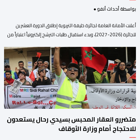
بواسطة أحداث أنفو ●
أعلنت الأمانة العامة لجائزة خليفة التربوية إطلاق الدورة العشرين
للجائزة (2026-2027)، وبدء استقبال طلبات الترشح إلكترونياً اعتباراً من
اليوم وحتى 31 دجنبر 2026. وقال بلاغ صحافي إن هذه الدوة تكتسب
أهمية خاصة لتزامنها مع مرور عشرين عاماً على انطلاق الجائزة،
وتشهد للمرة الأولى استحداث فئة “الابتكار والذكاء الاصطناعي في
التعليم”، إلى جانب طرح 10 مجالات […]
متضررو العقار المحبس بسيدي رحال يستعدون
للاحتجاج أمام وزارة الأوقاف