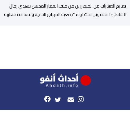
يعتزم العشرات من المتضررين من ملف العقار المحبس بسيدي رحال
الشاطئ، المنضوين تحت لواء “جمعية المهاجر للتنمية ومساندة مغاربة
العالم” إلى جانب جمعيات محلية أخرى، تنظيم وقفة احتجاجية سلمية
أمام الملحقة الإدارية لوزارة الأوقاف والشؤون الإسلامية بحي حسان
بالرباط، وذلك للمطالبة بتسوية هذا الملف الذي ظل عالقا لسنوات
طويلة وأثار استياء واسعا في صفوف أبناء […]
هذا الموقع
راسلونا
موقع أحداث.أنفو هو النسخة الرقمية لجريدة الأحداث المغربية